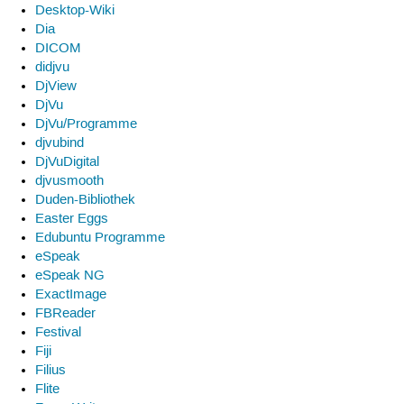
Desktop-Wiki
Dia
DICOM
didjvu
DjView
DjVu
DjVu/Programme
djvubind
DjVuDigital
djvusmooth
Duden-Bibliothek
Easter Eggs
Edubuntu Programme
eSpeak
eSpeak NG
ExactImage
FBReader
Festival
Fiji
Filius
Flite