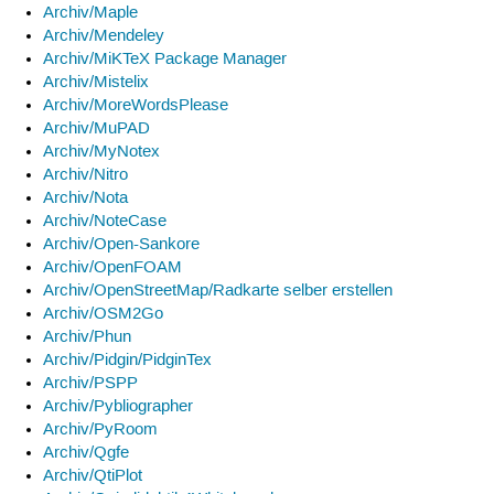
Archiv/Maple
Archiv/Mendeley
Archiv/MiKTeX Package Manager
Archiv/Mistelix
Archiv/MoreWordsPlease
Archiv/MuPAD
Archiv/MyNotex
Archiv/Nitro
Archiv/Nota
Archiv/NoteCase
Archiv/Open-Sankore
Archiv/OpenFOAM
Archiv/OpenStreetMap/Radkarte selber erstellen
Archiv/OSM2Go
Archiv/Phun
Archiv/Pidgin/PidginTex
Archiv/PSPP
Archiv/Pybliographer
Archiv/PyRoom
Archiv/Qgfe
Archiv/QtiPlot