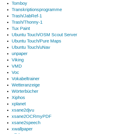
Tomboy
Transkriptionsprogramme
Trash/JabRef-1
Trash/Thonny-1
Tux Paint
Ubuntu Touch/OSM Scout Server
Ubuntu Touch/Pure Maps
Ubuntu Touch/uNav
unpaper
Viking
VMD
Voc
Vokabeltrainer
Wetteranzeige
Wörterbücher
Xiphos
xplanet
xsane2djvu
xsane2OCRmyPDF
xsane2speech
xwallpaper