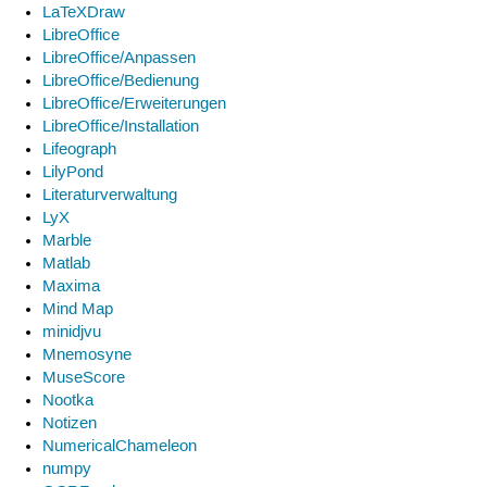
LaTeXDraw
LibreOffice
LibreOffice/Anpassen
LibreOffice/Bedienung
LibreOffice/Erweiterungen
LibreOffice/Installation
Lifeograph
LilyPond
Literaturverwaltung
LyX
Marble
Matlab
Maxima
Mind Map
minidjvu
Mnemosyne
MuseScore
Nootka
Notizen
NumericalChameleon
numpy