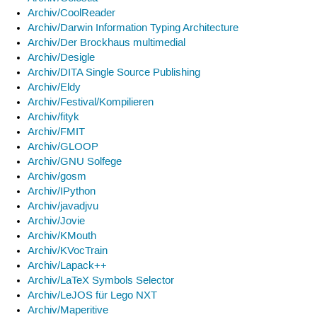
Archiv/CoolReader
Archiv/Darwin Information Typing Architecture
Archiv/Der Brockhaus multimedial
Archiv/Desigle
Archiv/DITA Single Source Publishing
Archiv/Eldy
Archiv/Festival/Kompilieren
Archiv/fityk
Archiv/FMIT
Archiv/GLOOP
Archiv/GNU Solfege
Archiv/gosm
Archiv/IPython
Archiv/javadjvu
Archiv/Jovie
Archiv/KMouth
Archiv/KVocTrain
Archiv/Lapack++
Archiv/LaTeX Symbols Selector
Archiv/LeJOS für Lego NXT
Archiv/Maperitive