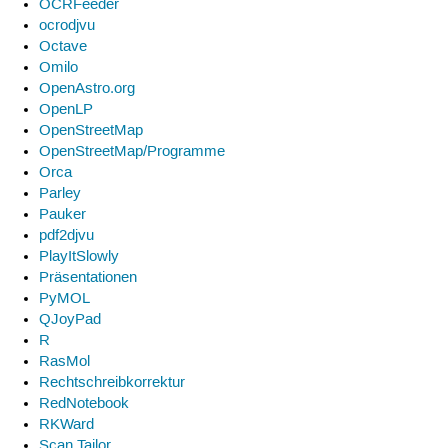
OCRFeeder
ocrodjvu
Octave
Omilo
OpenAstro.org
OpenLP
OpenStreetMap
OpenStreetMap/Programme
Orca
Parley
Pauker
pdf2djvu
PlayItSlowly
Präsentationen
PyMOL
QJoyPad
R
RasMol
Rechtschreibkorrektur
RedNotebook
RKWard
Scan Tailor