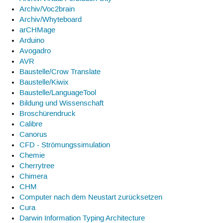
Archiv/Voc2brain
Archiv/Whyteboard
arCHMage
Arduino
Avogadro
AVR
Baustelle/Crow Translate
Baustelle/Kiwix
Baustelle/LanguageTool
Bildung und Wissenschaft
Broschürendruck
Calibre
Canorus
CFD - Strömungssimulation
Chemie
Cherrytree
Chimera
CHM
Computer nach dem Neustart zurücksetzen
Cura
Darwin Information Typing Architecture