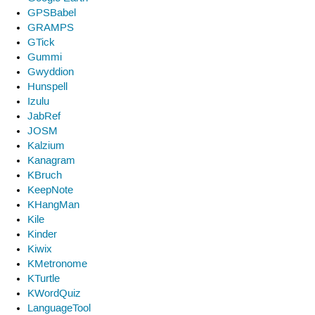
GPSBabel
GRAMPS
GTick
Gummi
Gwyddion
Hunspell
Izulu
JabRef
JOSM
Kalzium
Kanagram
KBruch
KeepNote
KHangMan
Kile
Kinder
Kiwix
KMetronome
KTurtle
KWordQuiz
LanguageTool