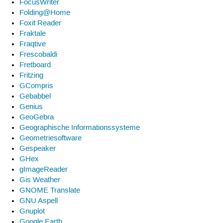
FocusWriter
Folding@Home
Foxit Reader
Fraktale
Fraqtive
Frescobaldi
Fretboard
Fritzing
GCompris
Gebabbel
Genius
GeoGebra
Geographische Informationssysteme
Geometriesoftware
Gespeaker
GHex
gImageReader
Gis Weather
GNOME Translate
GNU Aspell
Gnuplot
Google Earth