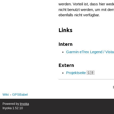
werden. Vorteil ist, dass hier we
nicht benutzt werden, um mit de
ebenfalls nicht verfügbar.
Links
Intern
Garmin eTrex Legend / Vist
Extern
Projektseite
🇬🇧
Wiki
GPSBabel
Powered by
Inyoka
Inyoka 1.52.10