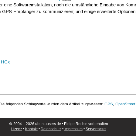
der eine Softwareinstallation, noch die umständliche Eingabe von Komm
m GPS-Empfänger zu kommunizieren; und einige erweiterte Optionen
a HCx
Die folgenden Schlagworte wurden dem Artikel zugewiesen:
GPS
,
OpenStree
🄯 2004 – 2026 ubuntuusers.de • Einige Rechte vorbehalten
Lizenz
•
Kontakt
•
Datenschutz
•
Impressum
•
Serverstatus