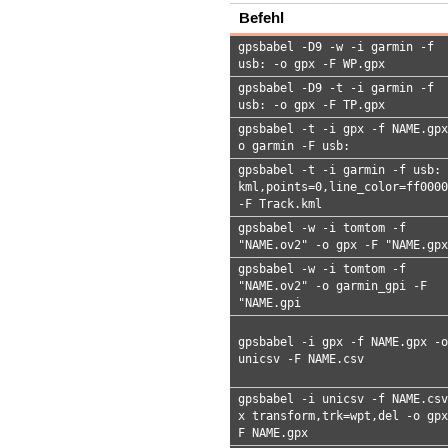
Befehl
gpsbabel -D9 -w -i garmin -f
usb: -o gpx -F WP.gpx
gpsbabel -D9 -t -i garmin -f
usb: -o gpx -F TP.gpx
gpsbabel -t -i gpx -f NAME.gpx
o garmin -F usb:
gpsbabel -t -i garmin -f usb: 
kml,points=0,line_color=ff0000
-F Track.kml
gpsbabel -w -i tomtom -f
"NAME.ov2" -o gpx -F "NAME.gpx
gpsbabel -w -i tomtom -f
"NAME.ov2" -o garmin_gpi -F
"NAME.gpi
gpsbabel -i gpx -f NAME.gpx -o
unicsv -F NAME.csv
gpsbabel -i unicsv -f NAME.csv
x transform,trk=wpt,del -o gpx
F NAME.gpx