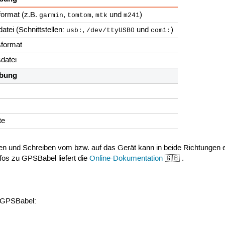
format (z.B.
,
,
und
)
garmin
tomtom
mtk
m241
atei (Schnittstellen:
,
und
)
usb:
/dev/ttyUSB0
com1:
format
datei
ibung
te
n und Schreiben vom bzw. auf das Gerät kann in beide Richtungen er
nfos zu GPSBabel liefert die
Online-Dokumentation
🇬🇧 .
 GPSBabel: