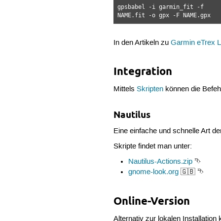
gpsbabel -i garmin_fit -f
NAME.fit -o gpx -F NAME.gpx
In den Artikeln zu
Garmin eTrex L
Integration
Mittels
Skripten
können die Befeh
Nautilus
Eine einfache und schnelle Art 
Skripte findet man unter:
Nautilus-Actions.zip
⮷
gnome-look.org
🇬🇧 ⮷
Online-Version
Alternativ zur lokalen Installatio