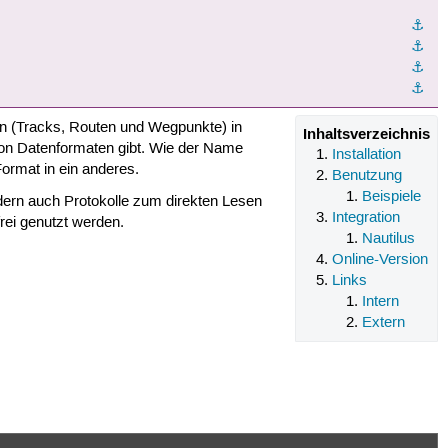
⚓︎
⚓︎
⚓︎
⚓︎
n (Tracks, Routen und Wegpunkte) in
Inhaltsverzeichnis
 von Datenformaten gibt. Wie der Name
Installation
rmat in ein anderes.
Benutzung
Beispiele
dern auch Protokolle zum direkten Lesen
Integration
ei genutzt werden.
Nautilus
Online-Version
Links
Intern
Extern