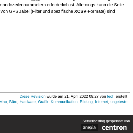
andozeilenparametern erforderlich ist. Allerdings kann die Seite
XCSV
 von GPSBabel (Filter und spezifische
-Formate) sind
Diese Revision
wurde am 21. April 2022 08:27 von
leof.
erstellt.
tMap
,
Büro
,
Hardware
,
Grafik
,
Kommunikation
,
Bildung
,
Internet
,
ungetestet
Serverhosting
gespendet von