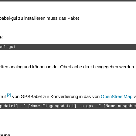
babel-gui
zu installieren muss das Paket
e:
bel-gui 
lten analog und können in der Oberfläche direkt eingegeben werden.
[2]
fruf
von GPSBabel zur Konvertierung in das von
OpenStreetMap
v
gsdatei] -f [Name Eingangsdatei] -o gpx -F [Name Ausgabe
ibung