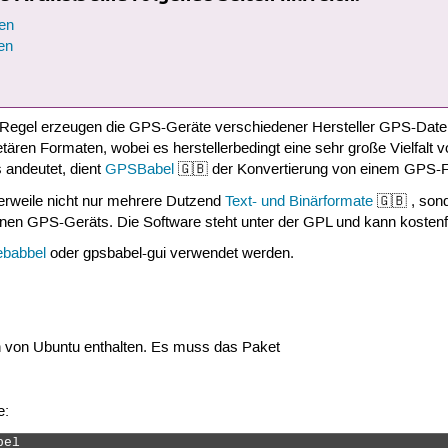
en
en
 Regel erzeugen die GPS-Geräte verschiedener Hersteller GPS-Date
etären Formaten, wobei es herstellerbedingt eine sehr große Vielfalt
s andeutet, dient
GPSBabel
🇬🇧 der Konvertierung von einem GPS-Fo
lerweile nicht nur mehrere Dutzend
Text- und Binärformate
🇬🇧 , son
en GPS-Geräts. Die Software steht unter der GPL und kann kostenfr
babbel
oder gpsbabel-gui verwendet werden.
n von Ubuntu enthalten. Es muss das Paket
e:
bel 