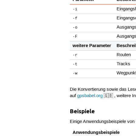
Eingangs
-i
Eingangsd
-f
Ausgangs
-o
Ausgangs
-F
weitere Parameter
Beschre
Routen
-r
Tracks
-t
Wegpunk
-w
Die Konvertierung sowie das Lese
auf
gpsbabel.org
🇬🇧 , weitere I
Beispiele
Einige Anwendungsbeispiele von
Anwendungsbeispiele