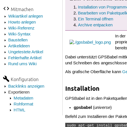
Installation von Programm
Mitmachen
Bearbeiten von Paketquell
Wikiartikel anlegen
Ein Terminal öffnen
Howto anlegen
Archive entpacken
Wiki-Referenz
Wiki-Syntax
In der
Baustellen
propri
Artikelideen
bereit
Ungetestete Artikel
Dabei unterstützt GPSBabel mitt
Fehlerhafte Artikel
und Schreiben des angeschlossen
Rund ums Wiki
Als grafische Oberfläche kann
Ge
Konfiguration
Backlinks anzeigen
Installation
Exportieren
Metadaten
GPSBabel ist in den Paketquelle
Rohformat
gpsbabel
universe
(
)
HTML
Befehl zum Installieren der Paket
sudo apt-get install gpsba