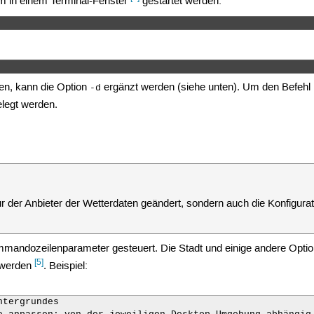
 in einem Terminal-Fenster
gestartet werden:
 
en, kann die Option
ergänzt werden (siehe unten). Um den Befehl
-d
legt werden.
ur der Anbieter der Wetterdaten geändert, sondern auch die Konfigura
mmandozeilenparameter gesteuert. Die Stadt und einige andere Optio
[5]
werden
. Beispiel:
tergrundes
