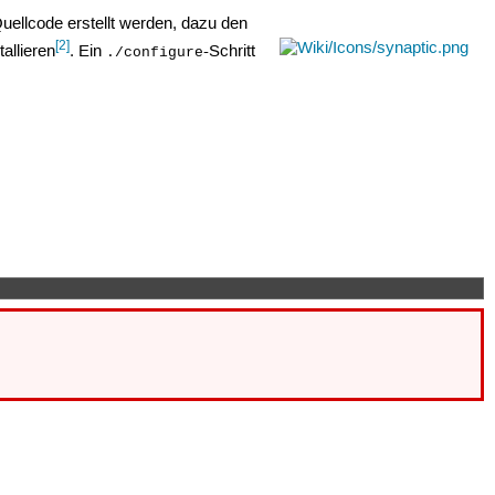
ellcode erstellt werden, dazu den
[2]
tallieren
. Ein
-Schritt
./configure