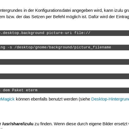
tergrundes in der Konfigurationsdatei angegeben wird, kann izulu g
 bzw. der das Setzen per Befehl möglich ist. Dafür wird der Eintra
e.desktop.background picture-uri file:// 
ing -s /desktop/gnome/background/picture_filename 
s dem Paket eterm 
eMagick
können ebenfalls benutzt werden (siehe
Desktop-Hintergrun
/usr/share/izulu
er
zu finden. Wenn diese durch eigene Bilder ersetzt