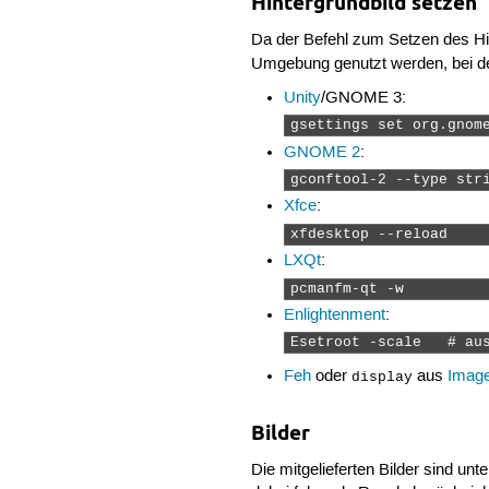
Hintergrundbild setzen
Da der Befehl zum Setzen des Hin
Umgebung genutzt werden, bei dem
Unity
/GNOME 3:
gsettings set org.gnom
GNOME 2
:
gconftool-2 --type str
Xfce
:
xfdesktop --reload 
LXQt
:
pcmanfm-qt -w 
Enlightenment
:
Esetroot -scale   # au
Feh
oder
aus
Imag
display
Bilder
Die mitgelieferten Bilder sind unt