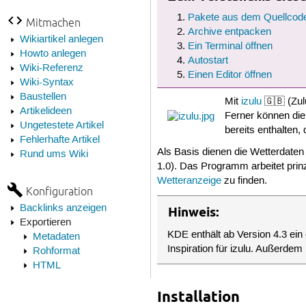
Pakete aus dem Quellcode
Mitmachen
Archive entpacken
Wikiartikel anlegen
Ein Terminal öffnen
Howto anlegen
Autostart
Wiki-Referenz
Einen Editor öffnen
Wiki-Syntax
Baustellen
Mit
izulu
🇬🇧 (Zul
Artikelideen
Ferner können die
Ungetestete Artikel
bereits enthalten,
Fehlerhafte Artikel
Als Basis dienen die Wetterdate
Rund ums Wiki
1.0). Das Programm arbeitet pri
Wetteranzeige
zu finden.
Konfiguration
Backlinks anzeigen
Hinweis:
Exportieren
KDE enthält ab Version 4.3 ein
Metadaten
Inspiration für izulu. Außerd
Rohformat
HTML
Installation