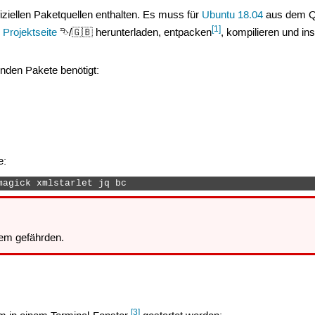
iziellen Paketquellen enthalten. Es muss für
Ubuntu 18.04
aus dem Qu
[1]
r
Projektseite
⮷/🇬🇧 herunterladen, entpacken
, kompilieren und ins
nden Pakete benötigt:
e:
magick xmlstarlet jq bc 
em gefährden.
[3]