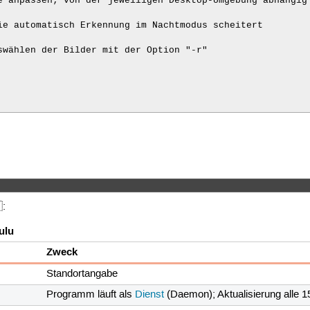
e anpassen; von der jeweiligen Desktop-Umgebung abhängig

ie automatisch Erkennung im Nachtmodus scheitert

swählen der Bilder mit der Option "-r"

:
ulu
Zweck
Standortangabe
Programm läuft als
Dienst
(Daemon); Aktualisierung alle 1