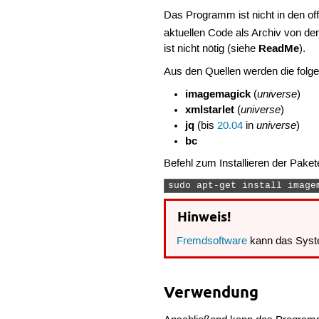
Das Programm ist nicht in den off
aktuellen Code als Archiv von de
ReadMe
ist nicht nötig (siehe
).
Aus den Quellen werden die folge
imagemagick
universe
(
)
xmlstarlet
universe
(
)
jq
universe
(bis
20.04
in
)
bc
Befehl zum Installieren der Paket
sudo apt-get install image
Hinweis!
Fremdsoftware
kann das Syst
Verwendung