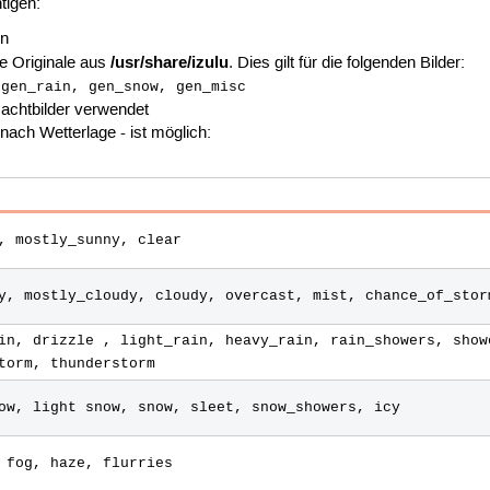
tigen:
en
/usr/share/izulu
e Originale aus
. Dies gilt für die folgenden Bilder:
 gen_rain, gen_snow, gen_misc
Nachtbilder verwendet
 nach Wetterlage - ist möglich:
, mostly_sunny, clear
y, mostly_cloudy, cloudy, overcast, mist, chance_of_stor
in, drizzle , light_rain, heavy_rain, rain_showers, show
torm, thunderstorm
ow, light snow, snow, sleet, snow_showers, icy
 fog, haze, flurries