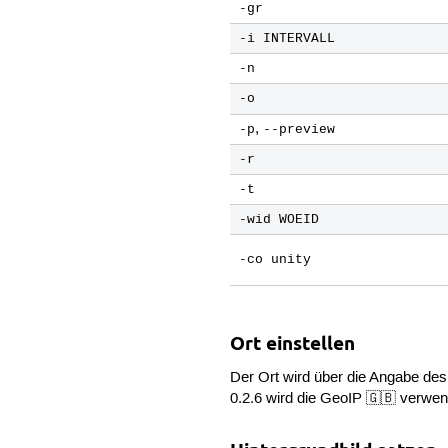
-gr
-i INTERVALL
-n
-o
,
-p
--preview
-r
-t
-wid WOEID
-co unity
Ort einstellen
Der Ort wird über die Angabe de
0.2.6 wird die GeoIP 🇬🇧 verwen