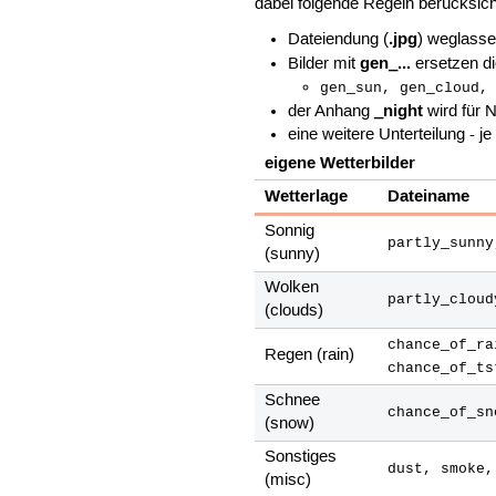
dabei folgende Regeln berücksich
.jpg
Dateiendung (
) weglass
gen_...
Bilder mit
ersetzen di
gen_sun, gen_cloud,
_night
der Anhang
wird für 
eine weitere Unterteilung - je
eigene Wetterbilder
Wetterlage
Dateiname
Sonnig
partly_sunny
(sunny)
Wolken
partly_cloud
(clouds)
chance_of_ra
Regen (rain)
chance_of_ts
Schnee
chance_of_sn
(snow)
Sonstiges
dust, smoke,
(misc)