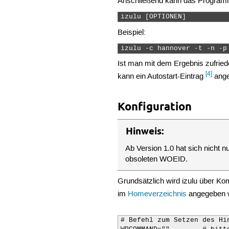
Anschließend kann das Programm
izulu [OPTIONEN] 
Beispiel:
izulu -c hannover -t -n -p
Ist man mit dem Ergebnis zufried
[4]
kann ein Autostart-Eintrag
ange
Konfiguration
Hinweis:
Ab Version 1.0 hat sich nicht n
obsoleten WOEID.
Grundsätzlich wird izulu über Ko
im
Homeverzeichnis
angegeben 
# Befehl zum Setzen des Hin