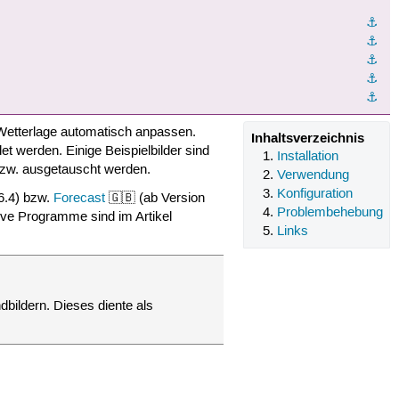
⚓︎
⚓︎
⚓︎
⚓︎
⚓︎
 Wetterlage automatisch anpassen.
Inhaltsverzeichnis
 werden. Einige Beispielbilder sind
Installation
 bzw. ausgetauscht werden.
Verwendung
Konfiguration
.6.4) bzw.
Forecast
🇬🇧 (ab Version
Problembehebung
ive Programme sind im Artikel
Links
bildern. Dieses diente als