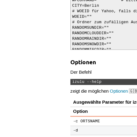
WPCOMMAND=""        # bitt
CITY=Berlin

# WOEID für Yahoo, falls d
WOEID=""

# Ordner zum zufälligen Au
RANDOMSUNDIR=""

RANDOMCLOUDDIR=""

RANDOMRAINDIR=""

RANDOMSNOWDIR=""

RANDOMMISCDIR=""
Optionen
Der Befehl
izulu --help 
zeigt die möglichen
Optionen
🇬
Ausgewählte Parameter für iz
Option
-c ORTSNAME
-d