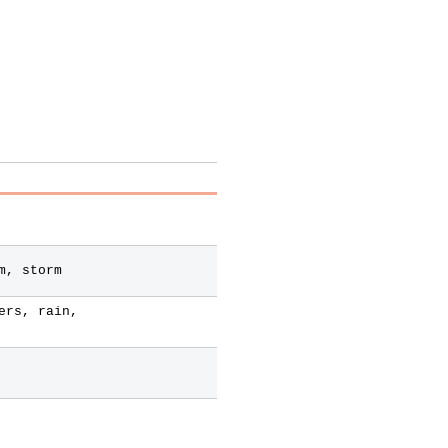
m, storm
ers, rain,