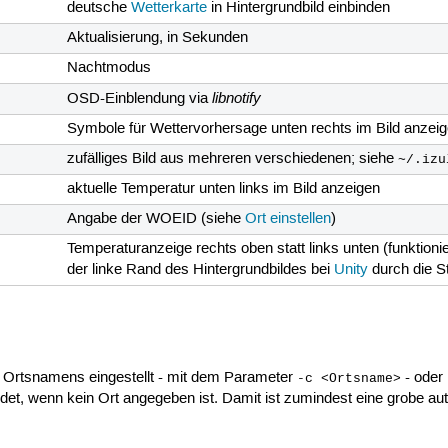
deutsche
Wetterkarte
in Hintergrundbild einbinden
Aktualisierung, in Sekunden
Nachtmodus
libnotify
OSD-Einblendung via
Symbole für Wettervorhersage unten rechts im Bild anzei
zufälliges Bild aus mehreren verschiedenen; siehe
~/.izu
aktuelle Temperatur unten links im Bild anzeigen
Angabe der WOEID (siehe
Ort einstellen
)
Temperaturanzeige rechts oben statt links unten (funktioni
der linke Rand des Hintergrundbildes bei
Unity
durch die St
s Ortsnamens eingestellt - mit dem Parameter
- oder
-c <Ortsname>
det, wenn kein Ort angegeben ist. Damit ist zumindest eine grobe a