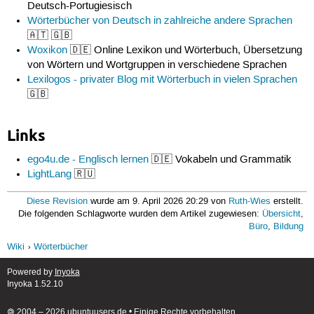
Deutsch-Portugiesisch
Wörterbücher von Deutsch in zahlreiche andere Sprachen
🇦🇹 🇬🇧
Woxikon
🇩🇪 Online Lexikon und Wörterbuch, Übersetzung
von Wörtern und Wortgruppen in verschiedene Sprachen
Lexilogos - privater Blog mit Wörterbuch in vielen Sprachen
🇬🇧
Links
ego4u.de - Englisch lernen
🇩🇪 Vokabeln und Grammatik
LightLang
🇷🇺
Diese Revision
wurde am 9. April 2026 20:29 von
Ruth-Wies
erstellt.
Die folgenden Schlagworte wurden dem Artikel zugewiesen:
Übersicht
,
Büro
,
Bildung
Wiki
Wörterbücher
Powered by
Inyoka
Inyoka 1.52.10
🄯 2004 – 2026 ubuntuusers.de • Einige Rechte vorbehalten