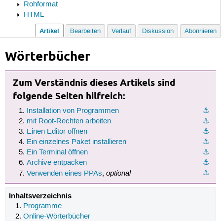
Rohformat
HTML
Artikel
Bearbeiten
Verlauf
Diskussion
Abonnieren
Wörterbücher
Zum Verständnis dieses Artikels sind
folgende Seiten hilfreich:
Installation von Programmen
⚓︎
mit Root-Rechten arbeiten
⚓︎
Einen Editor öffnen
⚓︎
Ein einzelnes Paket installieren
⚓︎
Ein Terminal öffnen
⚓︎
Archive entpacken
⚓︎
optional
⚓︎
Verwenden eines PPAs
,
Inhaltsverzeichnis
Programme
Online-Wörterbücher