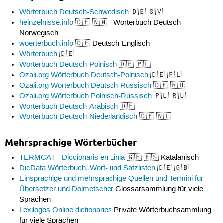
Wörterbuch Deutsch-Schwedisch
🇩🇪 🇸🇻
heinzelnisse.info
🇩🇪 🇳🇼 - Wörterbuch Deutsch-
Norwegisch
woerterbuch.info
🇩🇪 Deutsch-Englisch
Wörterbuch
🇩🇪
Wörterbuch Deutsch-Polnisch
🇩🇪 🇵🇱
Ozali.org Wörterbuch Deutsch-Polnisch
🇩🇪 🇵🇱
Ozali.org Wörterbuch Deutsch-Russisch
🇩🇪 🇷🇺
Ozali.org Wörterbuch Polnisch-Russisch
🇵🇱 🇷🇺
Wörterbuch Deutsch-Arabisch
🇩🇪
Wörterbuch Deutsch-Niederländisch
🇩🇪 🇳🇱
Mehrsprachige Wörterbücher
TERMCAT - Diccionaris en Linia
🇬🇧 🇪🇸 Katalanisch
DicData Wörterbuch, Wort- und Satzlisten
🇩🇪 🇬🇧
Einsprachige und mehrsprachige Quellen und Termini für
Übersetzer und Dolmetscher
Glossarsammlung für viele
Sprachen
Lexilogos Online dictionaries
Private Wörterbuchsammlung
für viele Sprachen