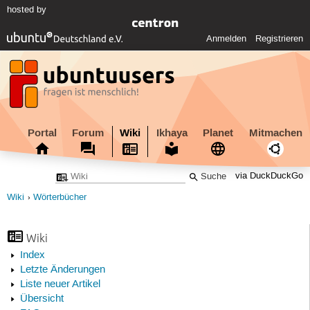
hosted by
Anmelden
Registrieren
Portal
Forum
Wiki
Ikhaya
Planet
Mitmachen
via DuckDuckGo
Wiki
Wörterbücher
Wiki
Index
Letzte Änderungen
Liste neuer Artikel
Übersicht