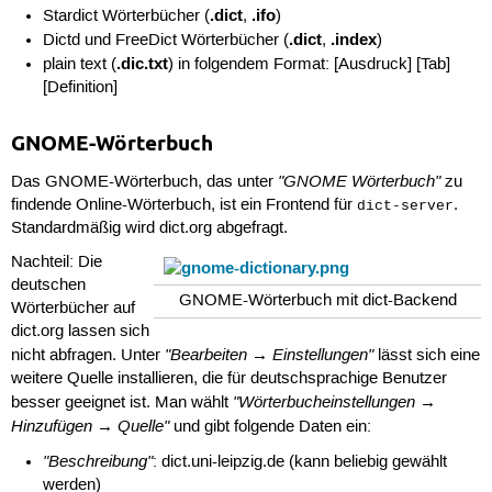
.dict
.ifo
Stardict Wörterbücher (
,
)
.dict
.index
Dictd und FreeDict Wörterbücher (
,
)
.dic.txt
plain text (
) in folgendem Format: [Ausdruck] [Tab]
[Definition]
GNOME-Wörterbuch
"GNOME Wörterbuch"
Das GNOME-Wörterbuch, das unter
zu
findende Online-Wörterbuch, ist ein Frontend für
.
dict-server
Standardmäßig wird dict.org abgefragt.
Nachteil: Die
deutschen
GNOME-Wörterbuch mit dict-Backend
Wörterbücher auf
dict.org lassen sich
"Bearbeiten → Einstellungen"
nicht abfragen. Unter
lässt sich eine
weitere Quelle installieren, die für deutschsprachige Benutzer
"Wörterbucheinstellungen →
besser geeignet ist. Man wählt
Hinzufügen → Quelle"
und gibt folgende Daten ein:
"Beschreibung"
: dict.uni-leipzig.de (kann beliebig gewählt
werden)