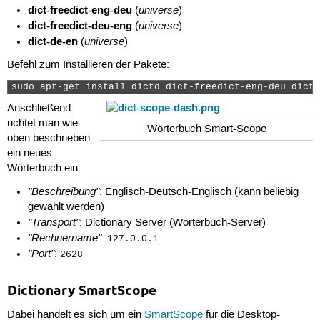
dict-freedict-eng-deu
universe
(
)
dict-freedict-deu-eng
universe
(
)
dict-de-en
universe
(
)
Befehl zum Installieren der Pakete:
sudo apt-get install dictd dict-freedict-eng-deu dict-
Anschließend
richtet man wie
Wörterbuch Smart-Scope
oben beschrieben
ein neues
Wörterbuch ein:
"Beschreibung"
: Englisch-Deutsch-Englisch (kann beliebig
gewählt werden)
"Transport"
: Dictionary Server (Wörterbuch-Server)
"Rechnername"
:
127.0.0.1
"Port"
:
2628
Dictionary SmartScope
Dabei handelt es sich um ein
SmartScope
für die Desktop-