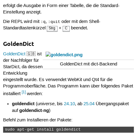
erfolgt die Ausgabe in Form einer Tabelle, die die Standard-
Einstellung anzeigt.
Die REPL wird mit
,
oder mit dem Shell-
:q
:quit
Standardtastenkürzel
+
beendet.
Strg
C
GoldenDict
GoldenDict
🇬🇧 ist
der Nachfolger für
GoldenDict mit dict-Backend
StarDict, da dessen
Entwicklung
eingestellt wurde. Es verwendet WebKit und Qt4 für die
Programmoberfläche. Das Programm kann über folgendes Paket
[1]
installiert
werden:
goldendict
universe
(
, bis
24.10
, ab
25.04
Übergangspaket
goldendict-ng
auf
)
Befehl zum Installieren der Pakete:
sudo apt-get install goldendict 