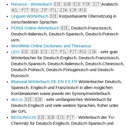
Reverso - Wörterbuch
🇩🇪 🇬🇧 🇪🇸 🇫🇷 🇮🇹 Arabisch
🇳🇱 🇵🇹 🇷🇺 🇯🇵 🇵🇱 🇨🇳 🇰🇷 🇷🇴
Linguee Wörterbuch
🇩🇪 Korpusbasierte Übersetzung in
verschiedenen Sprachen
PONS Online-Wörterbuch
🇩🇪, Deutsch-Französisch,
Deutsch-Italienisch, Deutsch-Spanisch, Deutsch-Polnisch
uvm.
WordWeb Online Dictionary and Thesaurus
LEO
🇩🇪 🇬🇧 🇪🇸 🇮🇹 🇵🇱 🇵🇹 🇷🇺 🇨🇳 - sehr gute
Wörterbücher für Deutsch-Englisch, Deutsch-Französisch,
Deutsch-Spanisch, Deutsch-Italienisch, Deutsch-Chinesisch,
Deutsch-Polnisch, Deutsch-Portugiesisch und Deutsch-
Russisch
Blueseal Wörterbuch DE EN ES FR
Wörterbücher Deutsch,
Spanisch, Englisch und Französisch in allen möglichen
Kombinationen sowie jeweils ein Synonymwörterbuch
dict.cc
🇩🇪 🇬🇧 - sehr umfangreiches Wörterbuch für
Deutsch-Englisch und viele weitere Sprachen, früher unter
der GPL
BEOLINGUS
🇩🇪 🇬🇧 🇪🇸 🇵🇹 - Wörterbuch der TU-
Chemnitz für Deutsch-Englisch, Deutsch-Spanisch und