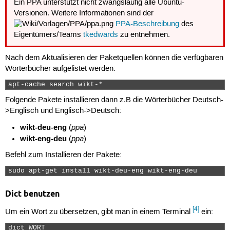
Ein PPA unterstützt nicht zwangsläufig alle Ubuntu-
Versionen. Weitere Informationen sind der
PPA-Beschreibung
des
Eigentümers/Teams
tkedwards
zu entnehmen.
Nach dem Aktualisieren der Paketquellen können die verfügbaren
Wörterbücher aufgelistet werden:
apt-cache search wikt-* 
Folgende Pakete installieren dann z.B die Wörterbücher Deutsch-
>Englisch und Englisch->Deutsch:
wikt-deu-eng
ppa
(
)
wikt-eng-deu
ppa
(
)
Befehl zum Installieren der Pakete:
sudo apt-get install wikt-deu-eng wikt-eng-deu 
Dict benutzen
[4]
Um ein Wort zu übersetzen, gibt man in einem Terminal
ein:
dict WORT 