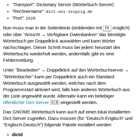
"Transport"
: Dictionary Server (Wörterbuch-Server)
"Rechnername"
:
dict.uni-leipzig.de
"Port"
:
2628
Nun muss man in der Seitenleiste (einblenden mit
möglich)
F9
"Ansicht → Verfügbare Datenbanken"
oder über
das benötigte
Wörterbuch per Doppelklick auswählen und kann Wörter
nachschlagen. Dieser Schritt muss bei jedem Neustart des
Wörterbuchs wiederholt werden, andernfalls gibt es eine
Fehlermeldung.
"Bearbeiten"
Unter
→ Doppelklick auf den Wörterbuchserver →
"Wörterbücher"
kann per Doppelklick auch ein Standard-
Wörterbuch ausgewählt werden, welches nach dem
Programmstart aktiviert wird, falls kein anderes Wörterbuch aus
der Liste angewählt wurde. Alternativ kann ein beliebiger
öffentlicher Dict-Server
🇬🇧 eingestellt werden.
Das GNOME-Wörterbuch kann auch auf einen lokal installierten
Dict-Server zugreifen. Dazu müssen (für "Deutsch-Englisch" und
"Englisch-Deutsch") folgende Pakete installiert werden:
dictd