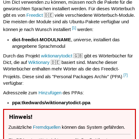
Um Dict verwenden zu können, müssen noch die Pakete für die
gewünschten Sprachen installiert werden. Für dieses Wörterbuch
gibt es von
Freedict
🇩🇪 viele verschiedene Wörterbuch-Module.
Die meisten der Module sind als Ubuntu-Pakete verfügbar und
[1]
können je nach Wunsch installiert
werden:
dict-freedict-MODULNAME
universe
,
, installiert das
angegebene Sprachmodul
Durch das Projekt
wiktionarytodict
🇬🇧 gibt es Wörterbücher für
Dict, die auf
Wiktionary
🇩🇪 basiert sind. Manche dieser
Wörterbücher enthalten mehr Wörter als die des Freedict-
[7]
Projekts. Diese sind als "Personal Packages Archiv" (PPA)
verfügbar:
Adresszeile zum
Hinzufügen
des PPAs:
ppa:tkedwards/wiktionarytodict-ppa
Hinweis!
Zusätzliche
Fremdquellen
können das System gefährden.