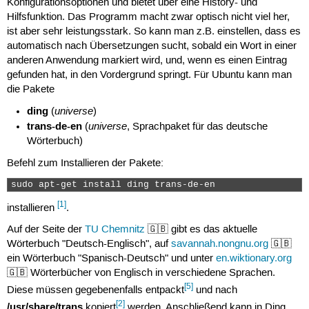
Konfigurationsoptionen und bietet über eine History- und
Hilfsfunktion. Das Programm macht zwar optisch nicht viel her,
ist aber sehr leistungsstark. So kann man z.B. einstellen, dass es
automatisch nach Übersetzungen sucht, sobald ein Wort in einer
anderen Anwendung markiert wird, und, wenn es einen Eintrag
gefunden hat, in den Vordergrund springt. Für Ubuntu kann man
die Pakete
ding
universe
(
)
trans-de-en
universe
(
, Sprachpaket für das deutsche
Wörterbuch)
Befehl zum Installieren der Pakete:
sudo apt-get install ding trans-de-en 
[1]
installieren
.
Auf der Seite der
TU Chemnitz
🇬🇧 gibt es das aktuelle
Wörterbuch "Deutsch-Englisch", auf
savannah.nongnu.org
🇬🇧
ein Wörterbuch "Spanisch-Deutsch" und unter
en.wiktionary.org
🇬🇧 Wörterbücher von Englisch in verschiedene Sprachen.
[5]
Diese müssen gegebenenfalls entpackt
und nach
[2]
/usr/share/trans
kopiert
werden. Anschließend kann in Ding