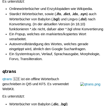
Es unterstützt:
Onlinewörterbücher und Enzyklopädien wie Wikipedia.
.ifo
.dict
.idx
.syn
Stardict Wörterbücher, sowie (
,
,
,
) auch
.bgl
.dsl
Wörterbücher von Babylon (
) und Lingvo (
) nach
Konvertierung. (In der aktuellen Version (in 18.10)
funktionieren *.idx nicht, dafuer aber *.bgl ohne Konvertierung
Ein Popup, welches ein markiertes/kopiertes Wort
verarbeitet.
Autovervollständigung des Wortes, welches gerade
eingetippt wird, ähnlich den Google Suchanfragen.
Ein Systemtrayicon, Verlauf, Sprachausgabe, Morphologie,
Forvo, Transliteration.
qtrans
qtrans
🇬🇧 ist ein offline Wörterbuch
geschrieben in Qt5 und KF5. Es verwendet
WebKit.
Es unterstützt:
.dic
.bgl
Wörterbücher von Babylon (
,
)