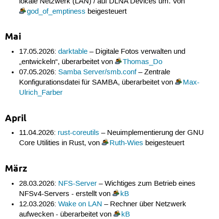
lokale Netzwerk (LAN) / auf DLNA Devices um. Von
god_of_emptiness
beigesteuert
Mai
17.05.2026:
darktable
– Digitale Fotos verwalten und
„entwickeln“, überarbeitet von
Thomas_Do
07.05.2026:
Samba Server/smb.conf
– Zentrale
Konfigurationsdatei für SAMBA, überarbeitet von
Max-
Ulrich_Farber
April
11.04.2026:
rust-coreutils
– Neuimplementierung der GNU
Core Utilities in Rust, von
Ruth-Wies
beigesteuert
März
28.03.2026:
NFS-Server
– Wichtiges zum Betrieb eines
NFSv4-Servers - erstellt von
kB
12.03.2026:
Wake on LAN
– Rechner über Netzwerk
aufwecken - überarbeitet von
kB