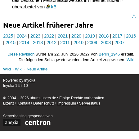
des deutschen Personalausweises im Internet nutzen -
überarbeitet von
kB
⚓︎
Neue Artikel früherer Jahre
2025
|
2024
|
2023
|
2022
|
2021
|
2020
|
2019
|
2018
|
2017
|
2016
|
2015
|
2014
|
2013
|
2012
|
2011
|
2010
|
2009
|
2008
|
2007
Diese Revision
wurde am 22. Juni 2026 06:27 von
Berlin_1946
erstellt.
Die folgenden Schlagworte wurden dem Artikel zugewiesen:
Wiki
Wiki
Wiki
Neue Artikel
Powered by
Inyoka
Inyoka 1.52.10
🄯 2004 – 2026 ubuntuusers.de • Einige Rechte vorbehalten
Lizenz
•
Kontakt
•
Datenschutz
•
Impressum
•
Serverstatus
Serverhosting
gespendet von