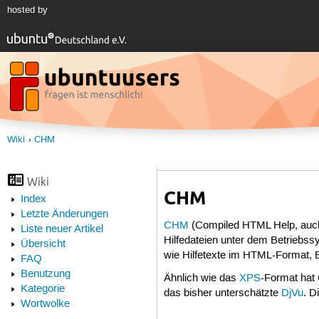
hosted by
Wiki
CHM
Wiki
CHM
Index
Letzte Änderungen
CHM
(Compiled HTML Help, auch 
Liste neuer Artikel
Hilfedateien unter dem Betriebs
Übersicht
wie Hilfetexte im HTML-Format, B
FAQ
Benutzung
Ähnlich wie das
XPS
-Format hat
Kategorie
das bisher unterschätzte
DjVu
. D
Wortwolke