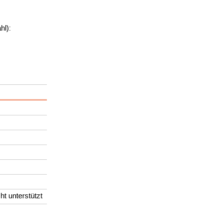
hl):
t unterstützt