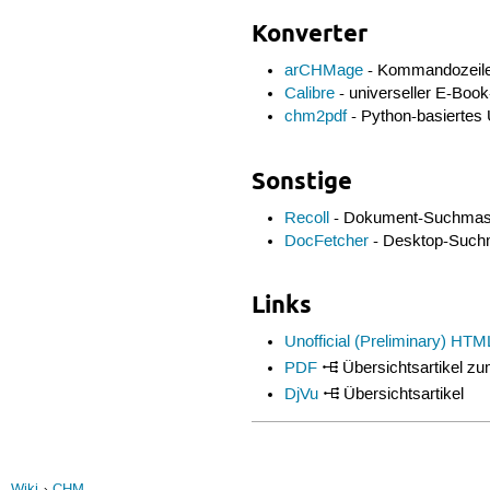
Konverter
arCHMage
- Kommandozeile
Calibre
- universeller E-Boo
chm2pdf
- Python-basierte
Sonstige
Recoll
- Dokument-Suchmas
DocFetcher
- Desktop-Suchm
Links
Unofficial (Preliminary) HTM
PDF
Übersichtsartikel z
DjVu
Übersichtsartikel
Wiki
CHM