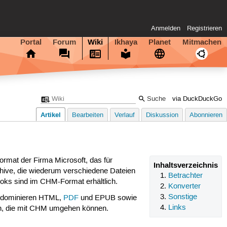
Anmelden
Registrieren
Portal
Forum
Wiki
Ikhaya
Planet
Mitmachen
via DuckDuckGo
Artikel
Bearbeiten
Verlauf
Diskussion
Abonnieren
mat der Firma Microsoft, das für
Inhaltsverzeichnis
hive, die wiederum verschiedene Dateien
Betrachter
ooks sind im CHM-Format erhältlich.
Konverter
Sonstige
r dominieren HTML,
PDF
und EPUB sowie
Links
gen, die mit CHM umgehen können.