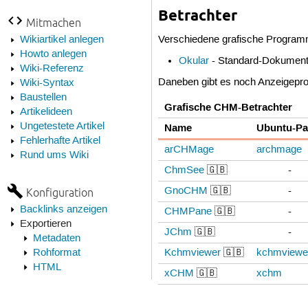
Betrachter
Mitmachen
Wikiartikel anlegen
Verschiedene grafische Program
Howto anlegen
Okular
- Standard-Dokument
Wiki-Referenz
Daneben gibt es noch Anzeigepro
Wiki-Syntax
Baustellen
Grafische CHM-Betrachter
Artikelideen
Ungetestete Artikel
Name
Ubuntu-Pa
Fehlerhafte Artikel
arCHMage
archmage
Rund ums Wiki
ChmSee
🇬🇧
-
GnoCHM
🇬🇧
-
Konfiguration
Backlinks anzeigen
CHMPane
🇬🇧
-
Exportieren
JChm
🇬🇧
-
Metadaten
Rohformat
Kchmviewer
🇬🇧
kchmviewe
HTML
xCHM
🇬🇧
xchm