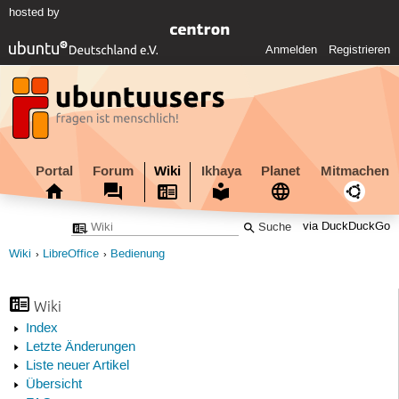
hosted by
Anmelden
Registrieren
Portal
Forum
Wiki
Ikhaya
Planet
Mitmachen
via DuckDuckGo
Wiki
LibreOffice
Bedienung
Wiki
Index
Letzte Änderungen
Liste neuer Artikel
Übersicht