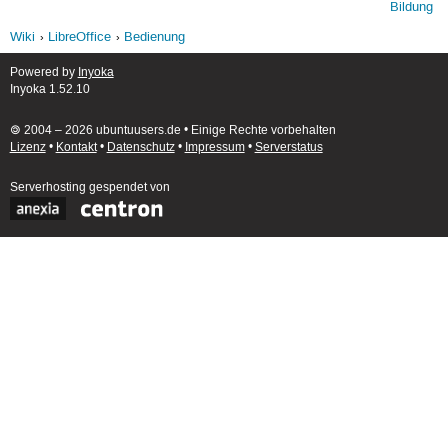
Bildung
Wiki
LibreOffice
Bedienung
Powered by
Inyoka
Inyoka 1.52.10
🄯 2004 – 2026 ubuntuusers.de • Einige Rechte vorbehalten
Lizenz
•
Kontakt
•
Datenschutz
•
Impressum
•
Serverstatus
Serverhosting
gespendet von