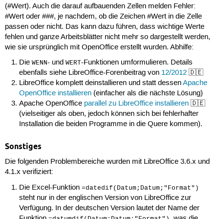
(#Wert). Auch die darauf aufbauenden Zellen melden Fehler:
#Wert oder ###, je nachdem, ob die Zeichen #Wert in die Zelle
passen oder nicht. Das kann dazu führen, dass wichtige Werte
fehlen und ganze Arbeitsblätter nicht mehr so dargestellt werden,
wie sie ursprünglich mit OpenOffice erstellt wurden. Abhilfe:
Die
- und
-Funktionen umformulieren. Details
WENN
WERT
ebenfalls siehe LibreOffice-Forenbeitrag von
12/2012
🇩🇪
LibreOffice komplett deinstallieren und statt dessen
Apache
OpenOffice installieren
(einfacher als die nächste Lösung)
Apache OpenOffice
parallel zu LibreOffice installieren
🇩🇪
(vielseitiger als oben, jedoch können sich bei fehlerhafter
Installation die beiden Programme in die Quere kommen).
Sonstiges
Die folgenden Problembereiche wurden mit LibreOffice 3.6.x und
4.1.x verifiziert:
Die Excel-Funktion
=datedif(Datum;Datum;"Format")
steht nur in der englischen Version von LibreOffice zur
Verfügung. In der deutschen Version lautet der Name der
Funktion
, was die
=datumdif(Datum;Datum;"Format")