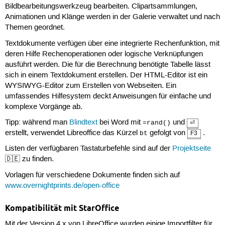
Bildbearbeitungswerkzeug bearbeiten. Clipartsammlungen,
Animationen und Klänge werden in der Galerie verwaltet und nach
Themen geordnet.
Textdokumente verfügen über eine integrierte Rechenfunktion, mit
deren Hilfe Rechenoperationen oder logische Verknüpfungen
ausführt werden. Die für die Berechnung benötigte Tabelle lässt
sich in einem Textdokument erstellen. Der HTML-Editor ist ein
WYSIWYG-Editor zum Erstellen von Webseiten. Ein
umfassendes Hilfesystem deckt Anweisungen für einfache und
komplexe Vorgänge ab.
Tipp: während man
Blindtext
bei Word mit
und
⏎
=rand()
erstellt, verwendet Libreoffice das Kürzel
gefolgt von
.
F3
bt
Listen der verfügbaren Tastaturbefehle sind auf der
Projektseite
🇩🇪 zu finden.
Vorlagen für verschiedene Dokumente finden sich auf
www.overnightprints.de/open-office
Kompatibilität mit StarOffice
Mit der Version 4.x von LibreOffice wurden einige Importfilter für