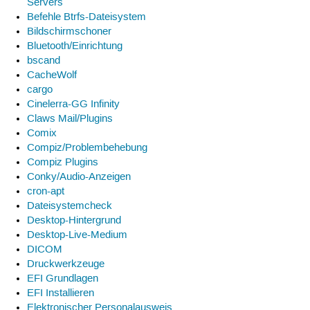
Servers
Befehle Btrfs-Dateisystem
Bildschirmschoner
Bluetooth/Einrichtung
bscand
CacheWolf
cargo
Cinelerra-GG Infinity
Claws Mail/Plugins
Comix
Compiz/Problembehebung
Compiz Plugins
Conky/Audio-Anzeigen
cron-apt
Dateisystemcheck
Desktop-Hintergrund
Desktop-Live-Medium
DICOM
Druckwerkzeuge
EFI Grundlagen
EFI Installieren
Elektronischer Personalausweis