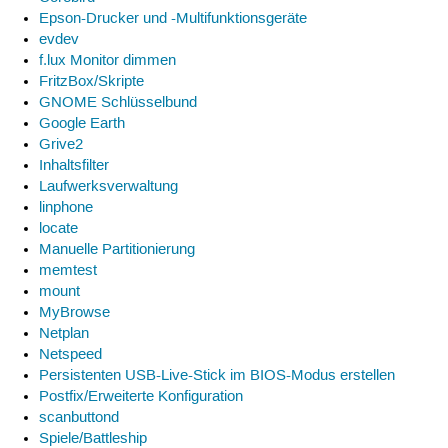
Epson-Drucker und -Multifunktionsgeräte
evdev
f.lux Monitor dimmen
FritzBox/Skripte
GNOME Schlüsselbund
Google Earth
Grive2
Inhaltsfilter
Laufwerksverwaltung
linphone
locate
Manuelle Partitionierung
memtest
mount
MyBrowse
Netplan
Netspeed
Persistenten USB-Live-Stick im BIOS-Modus erstellen
Postfix/Erweiterte Konfiguration
scanbuttond
Spiele/Battleship