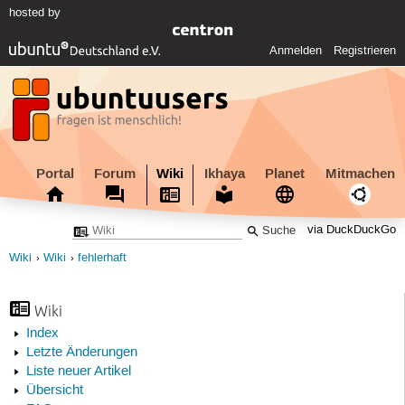
hosted by
Anmelden
Registrieren
Portal
Forum
Wiki
Ikhaya
Planet
Mitmachen
via DuckDuckGo
Wiki
Wiki
fehlerhaft
Wiki
Index
Letzte Änderungen
Liste neuer Artikel
Übersicht