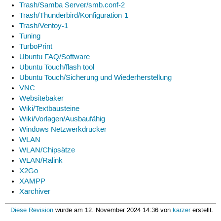
Trash/Samba Server/smb.conf-2
Trash/Thunderbird/Konfiguration-1
Trash/Ventoy-1
Tuning
TurboPrint
Ubuntu FAQ/Software
Ubuntu Touch/flash tool
Ubuntu Touch/Sicherung und Wiederherstellung
VNC
Websitebaker
Wiki/Textbausteine
Wiki/Vorlagen/Ausbaufähig
Windows Netzwerkdrucker
WLAN
WLAN/Chipsätze
WLAN/Ralink
X2Go
XAMPP
Xarchiver
Diese Revision
wurde am 12. November 2024 14:36 von
karzer
erstellt.