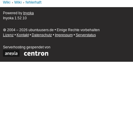
Wiki
Wiki
fehlerhaft
Powered by
Inyoka
Inyoka 1.52.10
🄯 2004 – 2026 ubuntuusers.de • Einige Rechte vorbehalten
Lizenz
•
Kontakt
•
Datenschutz
•
Impressum
•
Serverstatus
Serverhosting
gespendet von