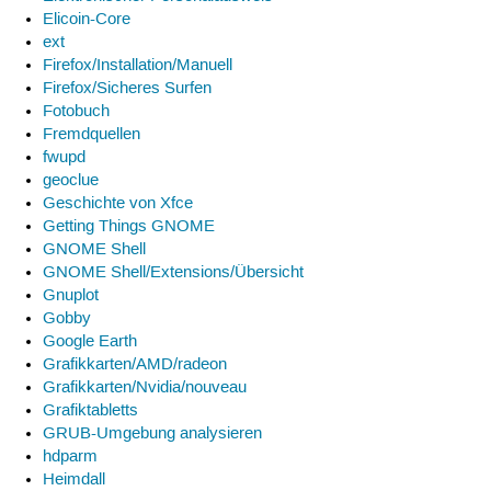
Elicoin-Core
ext
Firefox/Installation/Manuell
Firefox/Sicheres Surfen
Fotobuch
Fremdquellen
fwupd
geoclue
Geschichte von Xfce
Getting Things GNOME
GNOME Shell
GNOME Shell/Extensions/Übersicht
Gnuplot
Gobby
Google Earth
Grafikkarten/AMD/radeon
Grafikkarten/Nvidia/nouveau
Grafiktabletts
GRUB-Umgebung analysieren
hdparm
Heimdall