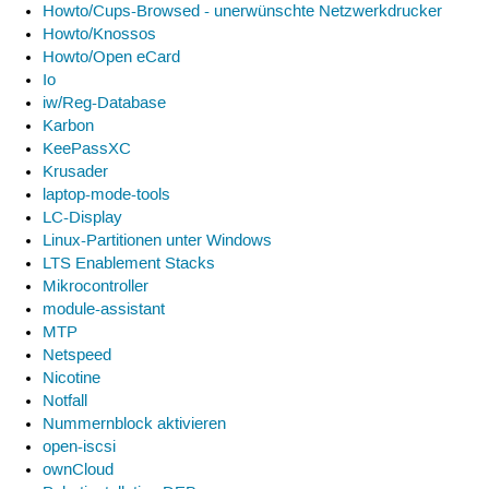
Howto/Cups-Browsed - unerwünschte Netzwerkdrucker
Howto/Knossos
Howto/Open eCard
Io
iw/Reg-Database
Karbon
KeePassXC
Krusader
laptop-mode-tools
LC-Display
Linux-Partitionen unter Windows
LTS Enablement Stacks
Mikrocontroller
module-assistant
MTP
Netspeed
Nicotine
Notfall
Nummernblock aktivieren
open-iscsi
ownCloud