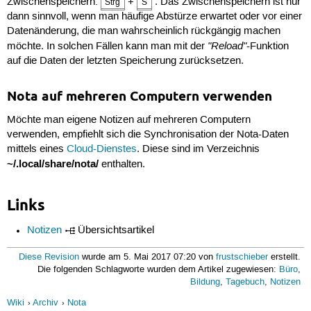
Zwischenspeichern:
+
. Das Zwischenspeichern ist nur
Strg
S
dann sinnvoll, wenn man häufige Abstürze erwartet oder vor einer
Datenänderung, die man wahrscheinlich rückgängig machen
"Reload"
möchte. In solchen Fällen kann man mit der
-Funktion
auf die Daten der letzten Speicherung zurücksetzen.
Nota auf mehreren Computern verwenden
Möchte man eigene Notizen auf mehreren Computern
verwenden, empfiehlt sich die Synchronisation der Nota-Daten
mittels eines
Cloud-Dienstes
. Diese sind im Verzeichnis
~/.local/share/nota/
enthalten.
Links
Notizen
Übersichtsartikel
Diese Revision
wurde am 5. Mai 2017 07:20 von
frustschieber
erstellt.
Die folgenden Schlagworte wurden dem Artikel zugewiesen:
Büro
,
Bildung
,
Tagebuch
,
Notizen
Wiki
Archiv
Nota