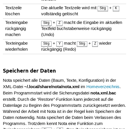
Textzeile
Die aktuelle Textzeile wird mit
+
Strg
K
löschen
vollständig gelöscht
Texteingabe
+
macht die Eingabe im aktuellen
Strg
Z
rückgängig
Textfeld buchstabenweise rückgängig
machen
(Undo)
Texteingabe
+
macht
+
wieder
Strg
Y
Strg
Z
wiederholen
rückgängig (Redo)
Speichern der Daten
Nota speichert alle Daten (Baum, Texte, Konfiguration) in der
~/.local/share/nota/nota.xml
XML-Datei
im
Homeverzeichnis
.
nota.xml.bac
Beim Programmstart wird die Sicherungsdatei
"Restore"
erstellt. Durch die
-Funktion kann jederzeit auf die
Datenlage zu Beginn des Programmstarts zurückgesetzt werden.
Während der Arbeit mit Nota ist in der Regel kein Speichern der
Daten notwendig. Nota speichert die Daten beim Verlassen des
Programms. Trotzdem kennt Nota eine Funktion zum