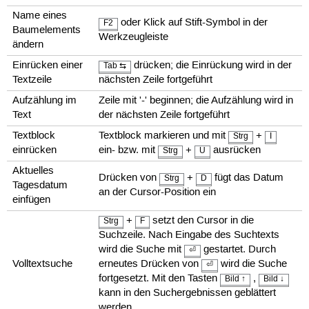
Name eines
oder Klick auf Stift-Symbol in der
F2
Baumelements
Werkzeugleiste
ändern
Einrücken einer
drücken; die Einrückung wird in der
Tab ⇆
Textzeile
nächsten Zeile fortgeführt
Aufzählung im
Zeile mit '-' beginnen; die Aufzählung wird in
Text
der nächsten Zeile fortgeführt
Textblock
Textblock markieren und mit
+
Strg
I
einrücken
ein- bzw. mit
+
ausrücken
Strg
U
Aktuelles
Drücken von
+
fügt das Datum
Strg
D
Tagesdatum
an der Cursor-Position ein
einfügen
+
setzt den Cursor in die
Strg
F
Suchzeile. Nach Eingabe des Suchtexts
wird die Suche mit
gestartet. Durch
⏎
Volltextsuche
erneutes Drücken von
wird die Suche
⏎
fortgesetzt. Mit den Tasten
,
Bild ↑
Bild ↓
kann in den Suchergebnissen geblättert
werden.