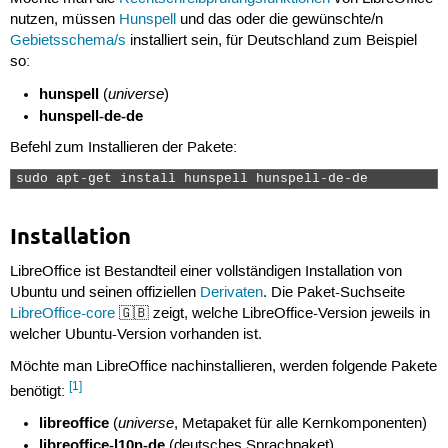
nutzen, müssen
Hunspell
und das oder die gewünschte/n
Gebietsschema/s
installiert sein, für Deutschland zum Beispiel
so:
hunspell
universe
(
)
hunspell-de-de
Befehl zum Installieren der Pakete:
sudo apt-get install hunspell hunspell-de-de 
Installation
LibreOffice ist Bestandteil einer vollständigen Installation von
Ubuntu und seinen offiziellen
Derivaten
. Die Paket-Suchseite
LibreOffice-core
🇬🇧 zeigt, welche LibreOffice-Version jeweils in
welcher Ubuntu-Version vorhanden ist.
Möchte man LibreOffice nachinstallieren, werden folgende Pakete
[1]
benötigt:
libreoffice
universe
(
, Metapaket für alle Kernkomponenten)
libreoffice-l10n-de
(deutsches Sprachpaket)