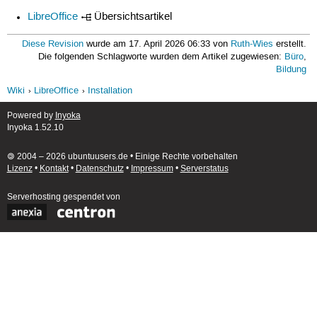
LibreOffice
Übersichtsartikel
Diese Revision
wurde am 17. April 2026 06:33 von
Ruth-Wies
erstellt.
Die folgenden Schlagworte wurden dem Artikel zugewiesen:
Büro
,
Bildung
Wiki
LibreOffice
Installation
Powered by
Inyoka
Inyoka 1.52.10
🄯 2004 – 2026 ubuntuusers.de • Einige Rechte vorbehalten
Lizenz
•
Kontakt
•
Datenschutz
•
Impressum
•
Serverstatus
Serverhosting
gespendet von