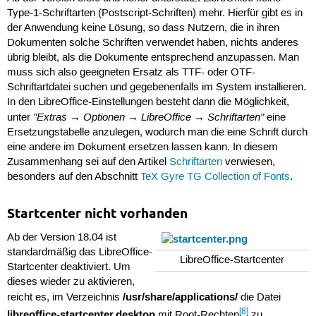
Type-1-Schriftarten (Postscript-Schriften) mehr. Hierfür gibt es in
der Anwendung keine Lösung, so dass Nutzern, die in ihren
Dokumenten solche Schriften verwendet haben, nichts anderes
übrig bleibt, als die Dokumente entsprechend anzupassen. Man
muss sich also geeigneten Ersatz als TTF- oder OTF-
Schriftartdatei suchen und gegebenenfalls im System installieren.
In den LibreOffice-Einstellungen besteht dann die Möglichkeit,
"Extras → Optionen → LibreOffice → Schriftarten"
unter
eine
Ersetzungstabelle anzulegen, wodurch man die eine Schrift durch
eine andere im Dokument ersetzen lassen kann. In diesem
Zusammenhang sei auf den Artikel
Schriftarten
verwiesen,
besonders auf den Abschnitt
TeX Gyre TG Collection of Fonts
.
Startcenter nicht vorhanden
Ab der Version 18.04 ist
standardmäßig das LibreOffice-
LibreOffice-Startcenter
Startcenter deaktiviert. Um
dieses wieder zu aktivieren,
/usr/share/applications/
reicht es, im Verzeichnis
die Datei
[8]
libreoffice-startcenter.desktop
mit Root-Rechten
zu