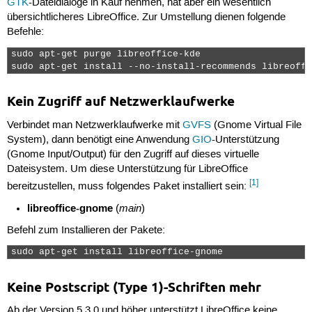
GTK
-Dateidialoge in Kauf nehmen, hat aber ein wesentlich
übersichtlicheres LibreOffice. Zur Umstellung dienen folgende
Befehle:
sudo apt-get purge libreoffice-kde

sudo apt-get install --no-install-recommends libreoffi
Kein Zugriff auf Netzwerklaufwerke
Verbindet man Netzwerklaufwerke mit
GVFS
(Gnome Virtual File
System), dann benötigt eine Anwendung
GIO
-Unterstützung
(Gnome Input/Output) für den Zugriff auf dieses virtuelle
Dateisystem. Um diese Unterstützung für LibreOffice
[1]
bereitzustellen, muss folgendes Paket installiert sein:
libreoffice-gnome
main
(
)
Befehl zum Installieren der Pakete:
sudo apt-get install libreoffice-gnome 
Keine Postscript (Type 1)-Schriften mehr
Ab der Version 5.3.0 und höher unterstützt LibreOffice keine