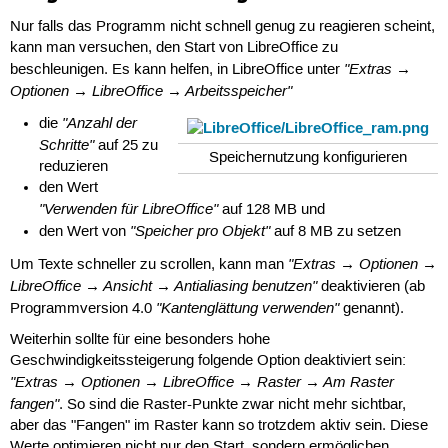
Nur falls das Programm nicht schnell genug zu reagieren scheint,
kann man versuchen, den Start von LibreOffice zu
"Extras →
beschleunigen. Es kann helfen, in LibreOffice unter
Optionen → LibreOffice → Arbeitsspeicher"
"Anzahl der
die
Schritte"
auf 25 zu
Speichernutzung konfigurieren
reduzieren
den Wert
"Verwenden für LibreOffice"
auf 128 MB und
"Speicher pro Objekt"
den Wert von
auf 8 MB zu setzen
"Extras → Optionen →
Um Texte schneller zu scrollen, kann man
LibreOffice → Ansicht → Antialiasing benutzen"
deaktivieren (ab
"Kantenglättung verwenden"
Programmversion 4.0
genannt).
Weiterhin sollte für eine besonders hohe
Geschwindigkeitssteigerung folgende Option deaktiviert sein:
"Extras → Optionen → LibreOffice → Raster → Am Raster
fangen"
. So sind die Raster-Punkte zwar nicht mehr sichtbar,
aber das "Fangen" im Raster kann so trotzdem aktiv sein. Diese
Werte optimieren nicht nur den Start, sondern ermöglichen