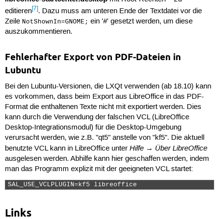
[7]
editieren
. Dazu muss am unteren Ende der Textdatei vor die
Zeile
ein '#' gesetzt werden, um diese
NotShownIn=GNOME;
auszukommentieren.
Fehlerhafter Export von PDF-Dateien in
Lubuntu
Bei den Lubuntu-Versionen, die LXQt verwenden (ab 18.10) kann
es vorkommen, dass beim Export aus LibreOffice in das PDF-
Format die enthaltenen Texte nicht mit exportiert werden. Dies
kann durch die Verwendung der falschen VCL (LibreOffice
Desktop-Integrationsmodul) für die Desktop-Umgebung
verursacht werden, wie z.B. "qt5" anstelle von "kf5". Die aktuell
Hilfe → Über LibreOffice
benutzte VCL kann in LibreOffice unter
ausgelesen werden. Abhilfe kann hier geschaffen werden, indem
man das Programm explizit mit der geeigneten VCL startet:
SAL_USE_VCLPLUGIN=kf5 libreoffice 
Links