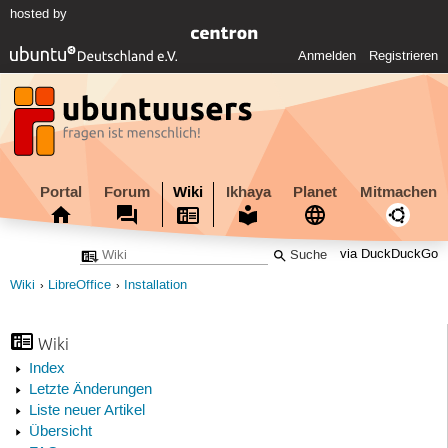
hosted by
Anmelden
Registrieren
Portal
Forum
Wiki
Ikhaya
Planet
Mitmachen
via DuckDuckGo
Wiki
LibreOffice
Installation
Wiki
Index
Letzte Änderungen
Liste neuer Artikel
Übersicht