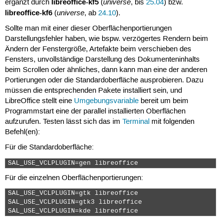
libreoffice-kf5
universe
ergänzt durch
(
, bis
25.04
) bzw.
libreoffice-kf6
universe
(
, ab
24.10
).
Sollte man mit einer dieser Oberflächenportierungen
Darstellungsfehler haben, wie bspw. verzögertes Rendern beim
Ändern der Fenstergröße, Artefakte beim verschieben des
Fensters, unvollständige Darstellung des Dokumenteninhalts
beim Scrollen oder ähnliches, dann kann man eine der anderen
Portierungen oder die Standardoberfläche ausprobieren. Dazu
müssen die entsprechenden Pakete installiert sein, und
LibreOffice stellt eine
Umgebungsvariable
bereit um beim
Programmstart eine der parallel installierten Oberflächen
aufzurufen. Testen lässt sich das im
Terminal
mit folgenden
Befehl(en):
Für die Standardoberfläche:
SAL_USE_VCLPLUGIN=gen libreoffice 
Für die einzelnen Oberflächenportierungen:
SAL_USE_VCLPLUGIN=gtk libreoffice

SAL_USE_VCLPLUGIN=gtk3 libreoffice

SAL_USE_VCLPLUGIN=kde libreoffice 