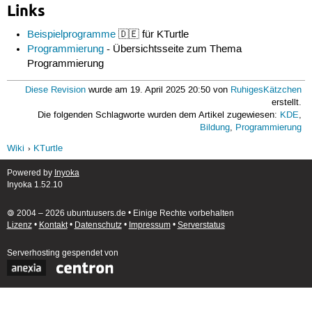
Links
Beispielprogramme
🇩🇪 für KTurtle
Programmierung
- Übersichtsseite zum Thema
Programmierung
Diese Revision
wurde am 19. April 2025 20:50 von
RuhigesKätzchen
erstellt.
Die folgenden Schlagworte wurden dem Artikel zugewiesen:
KDE
,
Bildung
,
Programmierung
Wiki
KTurtle
Powered by
Inyoka
Inyoka 1.52.10
🄯 2004 – 2026 ubuntuusers.de • Einige Rechte vorbehalten
Lizenz
•
Kontakt
•
Datenschutz
•
Impressum
•
Serverstatus
Serverhosting
gespendet von