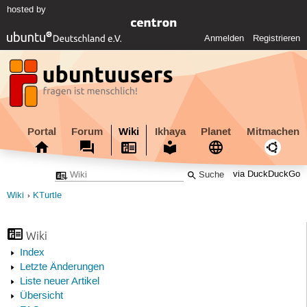
hosted by
Anmelden
Registrieren
Portal
Forum
Wiki
Ikhaya
Planet
Mitmachen
via DuckDuckGo
Wiki
KTurtle
Wiki
Index
Letzte Änderungen
Liste neuer Artikel
Übersicht