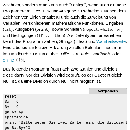
zeichnen, sondern man kann auch "richtige", wenn auch einfache
Programme mit Text Ein- und Ausgabe zu schreiben. Neben dem
Zeichnen von Linien erlaubt KTurtle auch die Zuweisung von
Variablen, verschiedenen mathematische Funktionen, Eingaben
(
), Ausgaben (
), sowie Schleifen (
,
,
)
ask
print
repeat
while
for
und Bedingungen (
). Als Datentypen für Variablen
if ... then
kennt das Programm Zahlen, Strings (=Text) und
Wahrheitswerte
.
Eine Übersicht inklusive Erklärung zu allen Befehlen findet man
"Hilfe → KTurtle Handbuch"
im Handbuch zu KTurtle über
oder
online
🇬🇧.
Das folgende Programm fragt nach zwei Zahlen und dividiert
diese dann. Vor der Division wird geprüft, ob der Quotient gleich
Null ist, da eine Division durch Null nicht möglich ist.
vergrößern
reset

$x = 0

$y = 0

go $x,$y

spritehide

print "Bitte geben Sie zwei Zahlen ein, die dividiert 
go $x,$y+20
