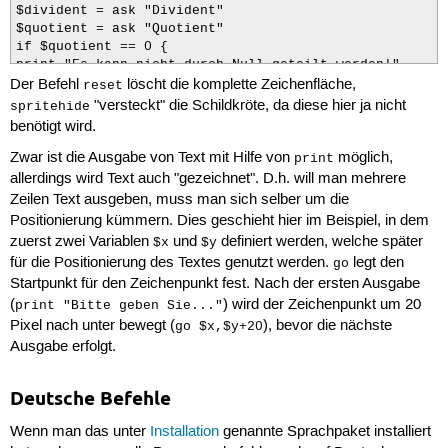
$divident = ask "Divident"

$quotient = ask "Quotient"

if $quotient == 0 {

print "Es kann nicht durch Null geteilt werden!"

Der Befehl
löscht die komplette Zeichenfläche,
}

reset
else

"versteckt" die Schildkröte, da diese hier ja nicht
spritehide
{

benötigt wird.
$ergebnis = $divident/$quotient

print "Das Ergebnis lautet: "+$ergebnis

Zwar ist die Ausgabe von Text mit Hilfe von
möglich,
print
}
allerdings wird Text auch "gezeichnet". D.h. will man mehrere
Zeilen Text ausgeben, muss man sich selber um die
Positionierung kümmern. Dies geschieht hier im Beispiel, in dem
zuerst zwei Variablen
und
definiert werden, welche später
$x
$y
für die Positionierung des Textes genutzt werden.
legt den
go
Startpunkt für den Zeichenpunkt fest. Nach der ersten Ausgabe
(
) wird der Zeichenpunkt um 20
print "Bitte geben Sie..."
Pixel nach unter bewegt (
), bevor die nächste
go $x,$y+20
Ausgabe erfolgt.
Deutsche Befehle
Wenn man das unter
Installation
genannte Sprachpaket installiert