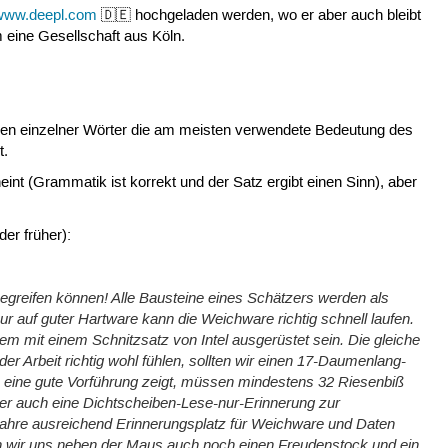
www.deepl.com
🇩🇪 hochgeladen werden, wo er aber auch bleibt
 eine Gesellschaft aus Köln.
n einzelner Wörter die am meisten verwendete Bedeutung des
t.
nt (Grammatik ist korrekt und der Satz ergibt einen Sinn), aber
er früher):
begreifen können! Alle Bausteine eines Schätzers werden als
r auf guter Hartware kann die Weichware richtig schnell laufen.
em mit einem Schnitzsatz von Intel ausgerüstet sein. Die gleiche
der Arbeit richtig wohl fühlen, sollten wir einen 17-Daumenlang-
e eine gute Vorführung zeigt, müssen mindestens 32 Riesenbiß
er auch eine Dichtscheiben-Lese-nur-Erinnerung zur
i Jahre ausreichend Erinnerungsplatz für Weichware und Daten
en wir uns neben der Maus auch noch einen Freudenstock und ein