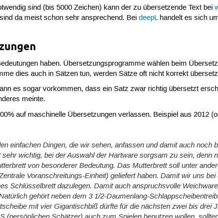
twendig sind (bis 5000 Zeichen) kann der zu übersetzende Text bei
 sind da meist schon sehr ansprechend. Bei
deepL
handelt es sich um
tzungen
 Bedeutungen haben. Übersetzungsprogramme wählen beim Übersetze
e dies auch in Sätzen tun, werden Sätze oft nicht korrekt übersetz
ann es sogar vorkommen, dass ein Satz zwar richtig übersetzt erschei
nderes meinte.
100% auf maschinelle Übersetzungen verlassen. Beispiel aus 2012 (od
 den einfachen Dingen, die wir sehen, anfassen und damit auch noch 
 sehr wichtig, bei der Auswahl der Hartware sorgsam zu sein, denn nu
tterbrett von besonderer Bedeutung. Das Mutterbrett soll unter ander
Zentrale Voranschreitungs-Einheit) geliefert haben. Damit wir uns bei 
ches Schlüsselbrett dazulegen. Damit auch anspruchsvolle Weichwar
 Natürlich gehört neben dem 3 1/2-Daumenlang-Schlappscheibentreib
scheibe mit vier Gigantischbiß dürfte für die nächsten zwei bis dre
S (persönlichen Schätzer) auch zum Spielen benutzen wollen, sollt