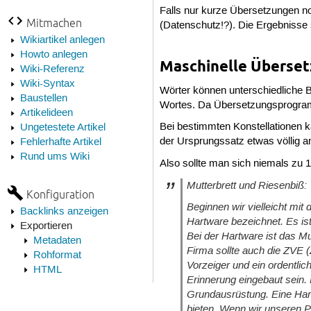
Falls nur kurze Übersetzungen no
Mitmachen
(Datenschutz!?). Die Ergebnisse
Wikiartikel anlegen
Howto anlegen
Maschinelle Überse
Wiki-Referenz
Wiki-Syntax
Wörter können unterschiedliche
Baustellen
Wortes. Da Übersetzungsprogramm
Artikelideen
Bei bestimmten Konstellationen k
Ungetestete Artikel
der Ursprungssatz etwas völlig a
Fehlerhafte Artikel
Rund ums Wiki
Also sollte man sich niemals zu 
Mutterbrett und Riesenbiß:
Konfiguration
Beginnen wir vielleicht mit
Backlinks anzeigen
Hartware bezeichnet. Es ist
Exportieren
Bei der Hartware ist das Mu
Metadaten
Firma sollte auch die ZVE (
Rohformat
Vorzeiger und ein ordentli
HTML
Erinnerung eingebaut sein.
Grundausrüstung. Eine Hart
bieten. Wenn wir unseren P