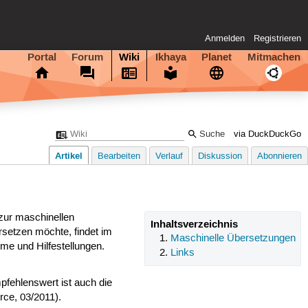
Anmelden
Registrieren
Portal
Forum
Wiki
Ikhaya
Planet
Mitmachen
via DuckDuckGo
Artikel
Bearbeiten
Verlauf
Diskussion
Abonnieren
zur maschinellen
Inhaltsverzeichnis
setzen möchte, findet im
Maschinelle Übersetzungen
me und Hilfestellungen.
Links
fehlenswert ist auch die
rce, 03/2011).