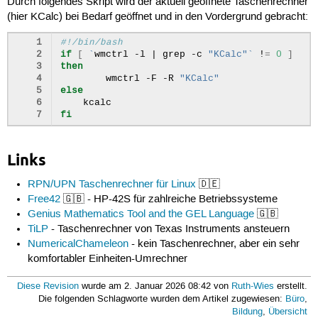
Durch folgendes Skript wird der aktuell geöffnete Taschenrechner
(hier KCalc) bei Bedarf geöffnet und in den Vordergrund gebracht:
1
#!/bin/bash
2
if
[
`
wmctrl
-l
|
grep
-c
"KCalc"
`
!
=
0
]
3
then
4
wmctrl
-F
-R
"KCalc"
5
else
6
7
fi
Links
RPN/UPN Taschenrechner für Linux
🇩🇪
Free42
🇬🇧 - HP-42S für zahlreiche Betriebssysteme
Genius Mathematics Tool and the GEL Language
🇬🇧
TiLP
- Taschenrechner von Texas Instruments ansteuern
NumericalChameleon
- kein Taschenrechner, aber ein sehr
komfortabler Einheiten-Umrechner
Diese Revision
wurde am 2. Januar 2026 08:42 von
Ruth-Wies
erstellt.
Die folgenden Schlagworte wurden dem Artikel zugewiesen:
Büro
,
Bildung
,
Übersicht