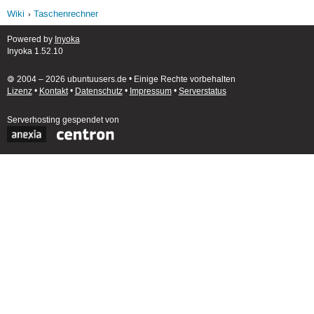
Wiki
Taschenrechner
Powered by
Inyoka
Inyoka 1.52.10
🄯 2004 – 2026 ubuntuusers.de • Einige Rechte vorbehalten
Lizenz
•
Kontakt
•
Datenschutz
•
Impressum
•
Serverstatus
Serverhosting
gespendet von