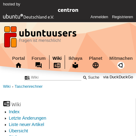
hosted by
Anmelden
Registrieren
Portal
Forum
Wiki
Ikhaya
Planet
Mitmachen
via DuckDuckGo
Wiki
Taschenrechner
Wiki
Index
Letzte Änderungen
Liste neuer Artikel
Übersicht