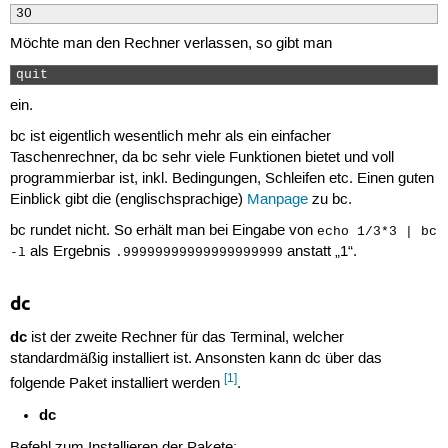
30
Möchte man den Rechner verlassen, so gibt man
quit 
ein.
bc ist eigentlich wesentlich mehr als ein einfacher
Taschenrechner, da bc sehr viele Funktionen bietet und voll
programmierbar ist, inkl. Bedingungen, Schleifen etc. Einen guten
Einblick gibt die (englischsprachige)
Manpage
zu bc.
bc rundet nicht. So erhält man bei Eingabe von
echo 1/3*3 | bc
als Ergebnis
anstatt „1“.
-l
.99999999999999999999
dc
dc
ist der zweite Rechner für das Terminal, welcher
standardmäßig installiert ist. Ansonsten kann dc über das
[1]
folgende Paket installiert werden
.
dc
Befehl zum Installieren der Pakete: