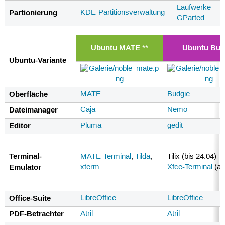
Laufwerke
Partionierung
KDE-Partitionsverwaltung
GParted
Ubuntu MATE
Ubuntu Bud
**
Ubuntu-Variante
Oberfläche
MATE
Budgie
Dateimanager
Caja
Nemo
Editor
Pluma
gedit
Terminal-
MATE-Terminal
,
Tilda
,
Tilix (bis 24.04)
Emulator
xterm
Xfce-Terminal
(ab
Office-Suite
LibreOffice
LibreOffice
PDF-Betrachter
Atril
Atril