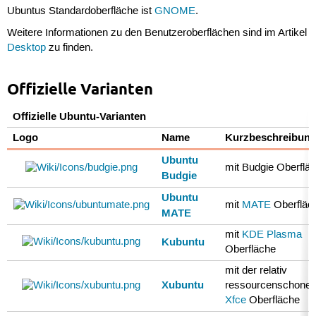
Ubuntus Standardoberfläche ist
GNOME
.
Weitere Informationen zu den Benutzeroberflächen sind im Artikel
Desktop
zu finden.
Offizielle Varianten
Offizielle Ubuntu-Varianten
Logo
Name
Kurzbeschreibun
Ubuntu
mit Budgie Oberflä
Budgie
Ubuntu
mit
MATE
Oberfläc
MATE
mit
KDE Plasma
Kubuntu
Oberfläche
mit der relativ
Xubuntu
ressourcenschone
Xfce
Oberfläche