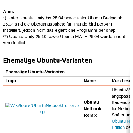
Anm.
:
*) Unter Ubuntu Unity bis 25.04 sowie unter Ubuntu Budgie ab
25.04 sind die Übergangspakete für Thunderbird per APT
installiert, jedoch nicht das eigentliche Programm per snap.
**) Ubuntu Unity 25.10 sowie Ubuntu MATE 26.04 wurden nicht
veröffentlicht.
Ehemalige Ubuntu-Varianten
Ehemalige Ubuntu-Varianten
Logo
Name
Kurzbesc
Ubuntu-Var
angepasst
Ubuntu
Bedienober
Netbook
für Netboo
Remix
Später unt
Ubuntu Ne
Edition
bek