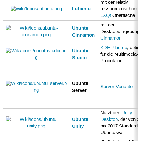
mit der relativ
Lubuntu
ressourcenschone
LXQt
Oberfläche
mit der
Ubuntu
Desktopumgebung
Cinnamon
Cinnamon
KDE Plasma
, optim
Ubuntu
für die Multimedia-
Studio
Produktion
Ubuntu
Server-Variante
Server
Nutzt den
Unity
Ubuntu
Desktop
, der von 2
Unity
bis 2017 Standard i
Ubuntu war