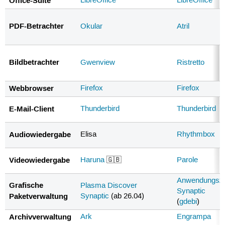
Office-Suite
LibreOffice
LibreOffice
PDF-Betrachter
Okular
Atril
Bildbetrachter
Gwenview
Ristretto
Webbrowser
Firefox
Firefox
E-Mail-Client
Thunderbird
Thunderbird
Audiowiedergabe
Elisa
Rhythmbox
Videowiedergabe
Haruna
🇬🇧
Parole
Anwendungsz
Grafische
Plasma Discover
Synaptic
Paketverwaltung
Synaptic
(ab 26.04)
(
gdebi
)
Archivverwaltung
Ark
Engrampa