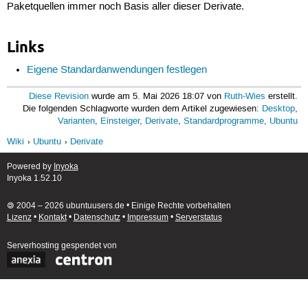
Paketquellen immer noch Basis aller dieser Derivate.
Links
Eigene Standardanwendungen festlegen
Diese Revision
wurde am 5. Mai 2026 18:07 von
Ruth-Wies
erstellt.
Die folgenden Schlagworte wurden dem Artikel zugewiesen:
Desktop
,
Varianten
,
Einsteiger
,
Derivate
,
Standardprogramme
,
Ubuntu
Wiki
Ubuntu
Derivate
Powered by
Inyoka
Inyoka 1.52.10
🄯 2004 – 2026 ubuntuusers.de • Einige Rechte vorbehalten
Lizenz
•
Kontakt
•
Datenschutz
•
Impressum
•
Serverstatus
Serverhosting
gespendet von