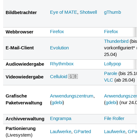
Bildbetrachter
Eye of MATE
,
Shotwell
gThumb
Webbrowser
Firefox
Firefox
Thunderbird
(bis 
E-Mail-Client
Evolution
vorkonfiguriert* (
25.04)
Audiowiedergabe
Rhythmbox
Lollypop
Parole
(bis 25.10
Videowiedergabe
Celluloid
🇬🇧
VLC
(ab 26.04)
Grafische
Anwendungszentrum
,
Anwendungszent
Paketverwaltung
(
gdebi
)
(
gdebi
) (nur 24.04
Archivverwaltung
Engrampa
File Roller
Partionierung
Laufwerke
,
GParted
Laufwerke
,
GPar
(Livesystem)