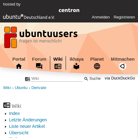
hosted by
Anmelden
Registrieren
Portal
Forum
Wiki
Ikhaya
Planet
Mitmachen
via DuckDuckGo
Wiki
Ubuntu
Derivate
Wiki
Index
Letzte Änderungen
Liste neuer Artikel
Übersicht