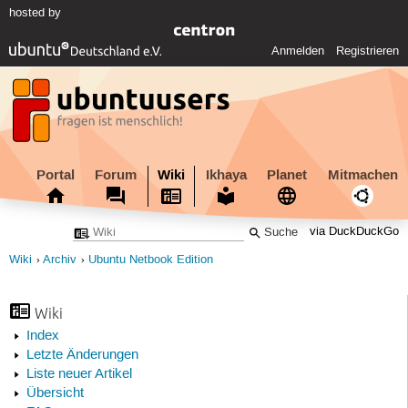
hosted by
Anmelden
Registrieren
Portal
Forum
Wiki
Ikhaya
Planet
Mitmachen
via DuckDuckGo
Wiki
Archiv
Ubuntu Netbook Edition
Wiki
Index
Letzte Änderungen
Liste neuer Artikel
Übersicht