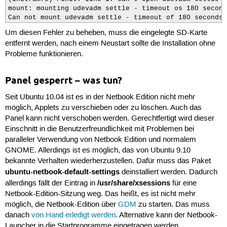
mount: mounting udevadm settle - timeout os 180 second
Can not mount udevadm settle - timeout of 180 seconds 
Um diesen Fehler zu beheben, muss die eingelegte SD-Karte
entfernt werden, nach einem Neustart sollte die Installation ohne
Probleme funktionieren.
Panel gesperrt – was tun?
Seit Ubuntu 10.04 ist es in der Netbook Edition nicht mehr
möglich, Applets zu verschieben oder zu löschen. Auch das
Panel kann nicht verschoben werden. Gerechtfertigt wird dieser
Einschnitt in die Benutzerfreundlichkeit mit Problemen bei
paralleler Verwendung von Netbook Edition und normalem
GNOME. Allerdings ist es möglich, das von Ubuntu 9.10
bekannte Verhalten wiederherzustellen. Dafür muss das Paket
ubuntu-netbook-default-settings
deinstalliert werden. Dadurch
/usr/share/xsessions
allerdings fällt der Eintrag in
für eine
Netbook-Edition-Sitzung weg. Das heißt, es ist nicht mehr
möglich, die Netbook-Edition über
GDM
zu starten. Das muss
danach
von Hand erledigt werden
. Alternative kann der Netbook-
Launcher in die Startprogramme eingetragen werden.