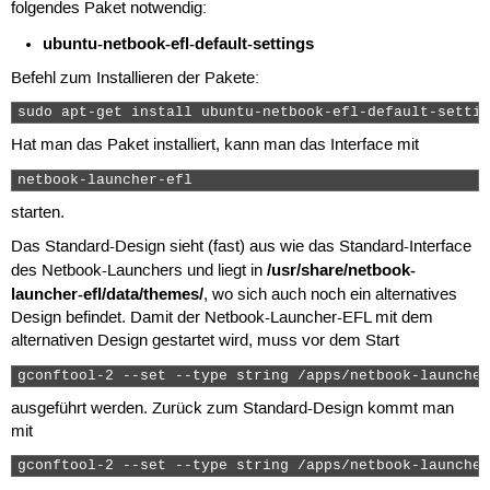
folgendes Paket notwendig:
ubuntu-netbook-efl-default-settings
Befehl zum Installieren der Pakete:
sudo apt-get install ubuntu-netbook-efl-default-settin
Hat man das Paket installiert, kann man das Interface mit
netbook-launcher-efl 
starten.
Das Standard-Design sieht (fast) aus wie das Standard-Interface
/usr/share/netbook-
des Netbook-Launchers und liegt in
launcher-efl/data/themes/
, wo sich auch noch ein alternatives
Design befindet. Damit der Netbook-Launcher-EFL mit dem
alternativen Design gestartet wird, muss vor dem Start
gconftool-2 --set --type string /apps/netbook-launcher
ausgeführt werden. Zurück zum Standard-Design kommt man
mit
gconftool-2 --set --type string /apps/netbook-launcher