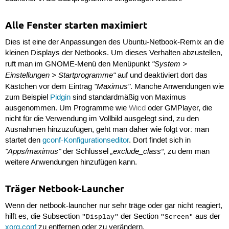
Alle Fenster starten maximiert
Dies ist eine der Anpassungen des Ubuntu-Netbook-Remix an die
kleinen Displays der Netbooks. Um dieses Verhalten abzustellen,
"System >
ruft man im GNOME-Menü den Menüpunkt
Einstellungen > Startprogramme"
auf und deaktiviert dort das
"Maximus"
Kästchen vor dem Eintrag
. Manche Anwendungen wie
zum Beispiel
Pidgin
sind standardmäßig von Maximus
ausgenommen. Um Programme wie
Wicd
oder GMPlayer, die
nicht für die Verwendung im Vollbild ausgelegt sind, zu den
Ausnahmen hinzuzufügen, geht man daher wie folgt vor: man
startet den
gconf-Konfigurationseditor
. Dort findet sich in
"Apps/maximus"
„exclude_class“
der Schlüssel
, zu dem man
weitere Anwendungen hinzufügen kann.
Träger Netbook-Launcher
Wenn der netbook-launcher nur sehr träge oder gar nicht reagiert,
hilft es, die Subsection
der Section
aus der
"Display"
"Screen"
xorg.conf
zu entfernen oder zu verändern.