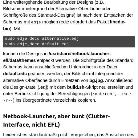
Eine weitergehende Bearbeitung der Designs (z.B.
Bildschirmhintergrund der Alternative-Oberfläche oder
Schriftgröße des Standard-Designs) ist nach dem Entpacken der
libedje-
Schemas mit
möglich (edje erfordert das Paket
edje
bin
). Mit
sudo edje_decc alternative.edj

sudo edje_decc default.edj 
/usr/share/netbook-launcher-
können die Designs in
efl/data/themes
entpackt werden. Die Schriftgröße des Standard-
Schemas kann anschließend im Unterordner in der Datei
default.edc
geändert werden, der Bildschirmhintergrund der
bg.jpg
alternative-Oberfläche durch Ersetzen von
. Anschließend
.edj
build.sh
die Design-Datei (
) mit dem
-Skript neu erstellen und
unter Berücksichtigung der Berechtigungen (
root:root, -rw-r-
) ins übergeordnete Verzeichnis kopieren.
-r--
Netbook-Launcher, aber bunt (Clutter-
Interface, nicht EFL)
Leider ist es standardmäßig nicht vorgesehen, das Aussehen des