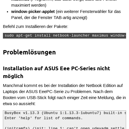
maximiert werden)
window-picker-applet
(ein weiterer Fensterwähler für das
Panel, der die Fenster TAB-artig anzeigt)
Befehl zum Installieren der Pakete:
sudo apt-get install netbook-launcher maximus window-p
Problemlösungen
Installation auf ASUS Eee PC-Series nicht
möglich
Manchmal kommt es bei der Installation der Netbook Edition auf
Laptops der ASUS EeePC-Serie zu Problemen. Nach dem
Booten vom USB-Stick folgt nach einiger Zeit eine Meldung, die in
etwa so aussieht:
BusyBox v1.13.3 (Ubuntu 1:1.13.3-1ubuntu7) built-in sh
Enter 'help' for list of commands.

(initramfs) /init: line 1: can't open udevadm settle -