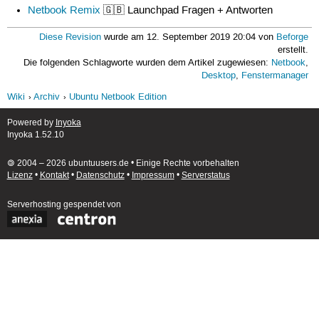
Netbook Remix
🇬🇧 Launchpad Fragen + Antworten
Diese Revision
wurde am 12. September 2019 20:04 von
Beforge
erstellt.
Die folgenden Schlagworte wurden dem Artikel zugewiesen:
Netbook
,
Desktop
,
Fenstermanager
Wiki
Archiv
Ubuntu Netbook Edition
Powered by
Inyoka
Inyoka 1.52.10
🄯 2004 – 2026 ubuntuusers.de • Einige Rechte vorbehalten
Lizenz
•
Kontakt
•
Datenschutz
•
Impressum
•
Serverstatus
Serverhosting
gespendet von