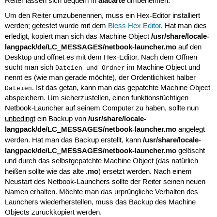
alacarte
Reiter lassen sich bequem in
umbenennen.
Um den Reiter umzubenennen, muss ein Hex-Editor installiert
werden; getestet wurde mit dem
Bless Hex Editor
. Hat man dies
/usr/share/locale-
erledigt, kopiert man sich das Machine Object
langpack/de/LC_MESSAGES/netbook-launcher.mo
auf den
Desktop und öffnet es mit dem Hex-Editor. Nach dem Öffnen
sucht man sich
im Machine Object und
Dateien und Ordner
nennt es (wie man gerade möchte), der Ordentlichkeit halber
. Ist das getan, kann man das gepatchte Machine Object
Dateien
abspeichern. Um sicherzustellen, einen funktionstüchtigen
Netbook-Launcher auf seinem Computer zu haben, sollte nun
/usr/share/locale-
unbedingt
ein Backup von
langpack/de/LC_MESSAGES/netbook-launcher.mo
angelegt
/usr/share/locale-
werden. Hat man das Backup erstellt, kann
langpack/de/LC_MESSAGES/netbook-launcher.mo
gelöscht
und durch das selbstgepatchte Machine Object (das natürlich
.mo
heißen sollte wie das alte
) ersetzt werden. Nach einem
Neustart des Netbook-Launchers sollte der Reiter seinen neuen
Namen erhalten. Möchte man das urprüngliche Verhalten des
Launchers wiederherstellen, muss das Backup des Machine
Objects zurückkopiert werden.