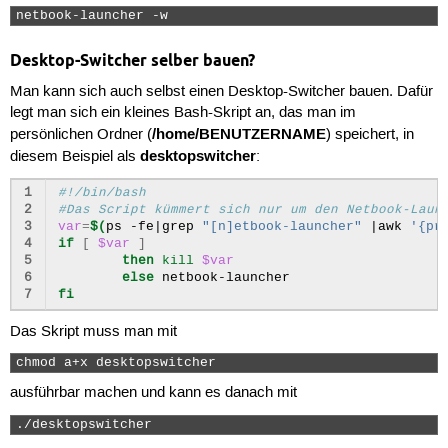
netbook-launcher -w 
Desktop-Switcher selber bauen?
Man kann sich auch selbst einen Desktop-Switcher bauen. Dafür
legt man sich ein kleines Bash-Skript an, das man im
/home/BENUTZERNAME
persönlichen Ordner (
) speichert, in
desktopswitcher
diesem Beispiel als
:
1
#!/bin/bash
2
#Das Script kümmert sich nur um den Netbook-Laun
3
var
=
$(
ps
-fe
|
grep
"[n]etbook-launcher"
|
awk
'{pr
4
if
[
$var
]
5
then
kill
$var
6
else
7
fi
Das Skript muss man mit
chmod a+x desktopswitcher 
ausführbar machen und kann es danach mit
./desktopswitcher 