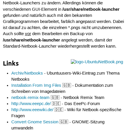
Netbook-Launchers zu ändern. Allerdings können die
/usr/share/netbook-launcher
verschiedenen GUI-Element in
gefunden und natürlich auch mit den bekannten
Grafikprogrammen bearbeitet, farblich angepasst werden. Dabei
ist darauf zu achten, die einzelnen *.pngs nicht umzubenennen.
Auch sollte
vor
dem Bearbeiten ein Backup von
/usr/share/netbook-launcher
angelegt werden, damit der
Standard-Netbook-Launcher wiederhergestellt werden kann.
Links
Archiv/Netbooks
- Ubuntuusers-Wiki-Eintrag zum Thema
Netbooks
Installation From Img Files
🇬🇧 - Dokumentation zum
Schreiben von Imagedateien
netbook-remix-team
🇬🇧 - Netbook Remix Team
http://www.eeepc.de/
🇩🇪 - Das EeePc-Forum
http://www.eeewiki.de/
🇩🇪 - Wiki für Netbook-spezifische
Fragen
Convert Gnome Session
🇬🇧 - GNOME-Sitzung
umwandeln