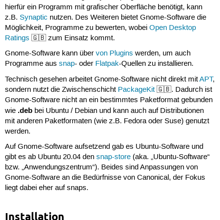
hierfür ein Programm mit grafischer Oberfläche benötigt, kann
z.B.
Synaptic
nutzen. Des Weiteren bietet Gnome-Software die
Möglichkeit, Programme zu bewerten, wobei
Open Desktop
Ratings
🇬🇧 zum Einsatz kommt.
Gnome-Software kann über
von Plugins
werden, um auch
Programme aus
snap
- oder
Flatpak
-Quellen zu installieren.
Technisch gesehen arbeitet Gnome-Software nicht direkt mit
APT
,
sondern nutzt die Zwischenschicht
PackageKit
🇬🇧. Dadurch ist
Gnome-Software nicht an ein bestimmtes Paketformat gebunden
.deb
wie
bei Ubuntu / Debian und kann auch auf Distributionen
mit anderen Paketformaten (wie z.B. Fedora oder Suse) genutzt
werden.
Auf Gnome-Software aufsetzend gab es Ubuntu-Software und
gibt es ab Ubuntu 20.04 den
snap-store
(aka. „Ubuntu-Software“
bzw. „Anwendungszentrum“). Beides sind Anpassungen von
Gnome-Software an die Bedürfnisse von Canonical, der Fokus
liegt dabei eher auf snaps.
Installation