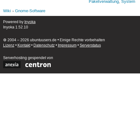
Paketverwaltung
,
System
Wiki
Gnome-Software
Powered by
Inyoka
Inyoka 1.52.10
🄯 2004 – 2026 ubuntuusers.de • Einige Rechte vorbehalten
Lizenz
•
Kontakt
•
Datenschutz
•
Impressum
•
Serverstatus
Serverhosting
gespendet von