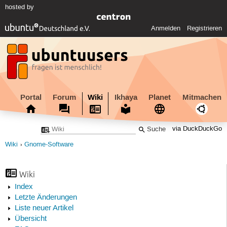
hosted by
Anmelden
Registrieren
Portal
Forum
Wiki
Ikhaya
Planet
Mitmachen
via DuckDuckGo
Wiki
Gnome-Software
Wiki
Index
Letzte Änderungen
Liste neuer Artikel
Übersicht