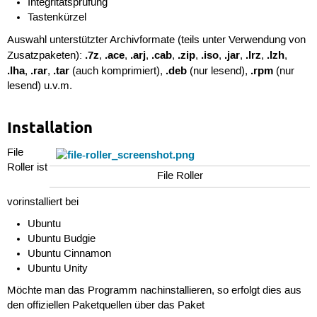
Integritätsprüfung
Tastenkürzel
Auswahl unterstützter Archivformate (teils unter Verwendung von
.7z
.ace
.arj
.cab
.zip
.iso
.jar
.lrz
.lzh
Zusatzpaketen):
,
,
,
,
,
,
,
,
,
.lha
.rar
.tar
.deb
.rpm
,
,
(auch komprimiert),
(nur lesend),
(nur
lesend) u.v.m.
Installation
File
Roller ist
File Roller
vorinstalliert bei
Ubuntu
Ubuntu Budgie
Ubuntu Cinnamon
Ubuntu Unity
Möchte man das Programm nachinstallieren, so erfolgt dies aus
den offiziellen Paketquellen über das Paket