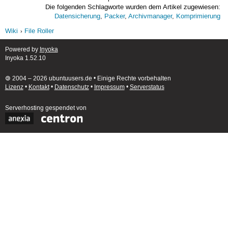
Die folgenden Schlagworte wurden dem Artikel zugewiesen:
Datensicherung
,
Packer
,
Archivmanager
,
Komprimierung
Wiki
File Roller
Powered by
Inyoka
Inyoka 1.52.10
🄯 2004 – 2026 ubuntuusers.de • Einige Rechte vorbehalten
Lizenz
•
Kontakt
•
Datenschutz
•
Impressum
•
Serverstatus
Serverhosting
gespendet von