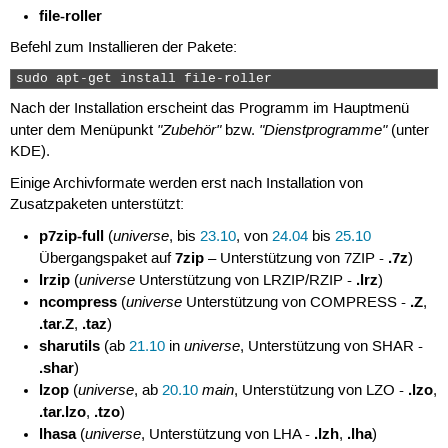
file-roller
Befehl zum Installieren der Pakete:
sudo apt-get install file-roller 
Nach der Installation erscheint das Programm im Hauptmenü
"Zubehör"
"Dienstprogramme"
unter dem Menüpunkt
bzw.
(unter
KDE).
Einige Archivformate werden erst nach Installation von
Zusatzpaketen unterstützt:
p7zip-full
universe
(
, bis
23.10
, von
24.04
bis
25.10
7zip
.7z
Übergangspaket auf
– Unterstützung von 7ZIP -
)
lrzip
universe
.lrz
(
Unterstützung von LRZIP/RZIP -
)
ncompress
universe
.Z
(
Unterstützung von COMPRESS -
,
.tar.Z
.taz
,
)
sharutils
universe
(ab
21.10
in
, Unterstützung von SHAR -
.shar
)
lzop
universe
main
.lzo
(
, ab
20.10
, Unterstützung von LZO -
,
.tar.lzo
.tzo
,
)
lhasa
universe
.lzh
.lha
(
, Unterstützung von LHA -
,
)