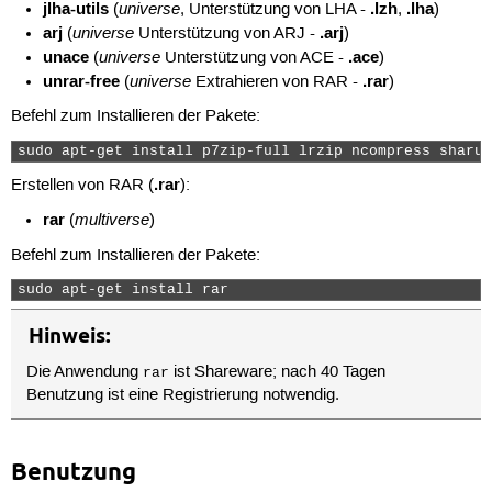
jlha-utils
universe
.lzh
.lha
(
, Unterstützung von LHA -
,
)
arj
universe
.arj
(
Unterstützung von ARJ -
)
unace
universe
.ace
(
Unterstützung von ACE -
)
unrar-free
universe
.rar
(
Extrahieren von RAR -
)
Befehl zum Installieren der Pakete:
sudo apt-get install p7zip-full lrzip ncompress sharut
.rar
Erstellen von RAR (
):
rar
multiverse
(
)
Befehl zum Installieren der Pakete:
sudo apt-get install rar 
Hinweis:
Die Anwendung
ist Shareware; nach 40 Tagen
rar
Benutzung ist eine Registrierung notwendig.
Benutzung