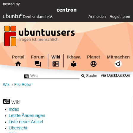
hosted by
Anmelden
Registrieren
Portal
Forum
Wiki
Ikhaya
Planet
Mitmachen
via DuckDuckGo
Wiki
File Roller
Wiki
Index
Letzte Änderungen
Liste neuer Artikel
Übersicht