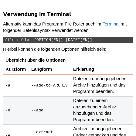
Verwendung im Terminal
Alternativ kann das Programm File Roller auch im
Terminal
mit
folgender Befehlssyntax verwendet werden:
file-roller [OPTION(EN)] [DATEI(EN)] 
Hierbei können die folgenden Optionen hilfreich sein:
Übersicht über die Optionen
Kurzform
Langform
Erklärung
Dateien zum angegebenen
Archiv hinzufügen und das
-a
--add-to=ARCHIV
Programm beenden.
Dateien zu einem
anzugebenden Archiv
-d
--add
hinzufügen und das
Programm beenden.
Archive im angegebenen
--extract-
Ordner entpacken und das
-e