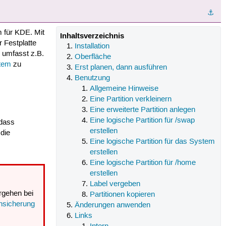
⚓︎
m für KDE. Mit
Inhaltsverzeichnis
 Festplatte
Installation
 umfasst z.B.
Oberfläche
tem
zu
Erst planen, dann ausführen
Benutzung
Allgemeine Hinweise
Eine Partition verkleinern
Eine erweiterte Partition anlegen
Eine logische Partition für /swap
 dass
erstellen
 die
Eine logische Partition für das System
erstellen
Eine logische Partition für /home
erstellen
Label vergeben
orgehen bei
Partitionen kopieren
nsicherung
Änderungen anwenden
Links