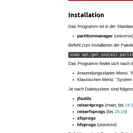
Installation
Das Programm ist in der Standard
partitionmanager
universe
(
Befehl zum Installieren der Paket
sudo apt-get install parti
Das Programm findet sich nach der
"
Anwendungsstarter-Menü:
"System 
Klassischen Menü:
Je nach Dateisystem sind folgende
jfsutils
reiser4progs
(main; bis
24.
reiserfsprogs
(bis
25.10
)
xfsprogs
hfsprogs
universe
(
)