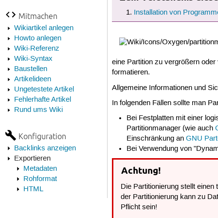
Installation von Programm
Mitmachen
Wikiartikel anlegen
Howto anlegen
Wiki-Referenz
Wiki-Syntax
eine Partition zu vergrößern ode
Baustellen
formatieren.
Artikelideen
Allgemeine Informationen und Sich
Ungetestete Artikel
Fehlerhafte Artikel
In folgenden Fällen sollte man P
Rund ums Wiki
Bei Festplatten mit einer lo
Partitionmanager (wie auch
Konfiguration
Einschränkung an
GNU Part
Backlinks anzeigen
Bei Verwendung von "Dynam
Exportieren
Metadaten
Achtung!
Rohformat
Die Partitionierung stellt einen
HTML
der Partitionierung kann zu Da
Pflicht sein!