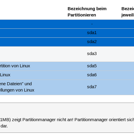
Bezeichnung beim
Bezei
Partitionieren
jewei
-
sda1
sda2
sda3
tition von Linux
sda5
Linux
sda6
gene Dateien" und
sda7
llungen von Linux
MB) zeigt Partitionmanager nicht an! Partitionmanager orientiert sich
dar.