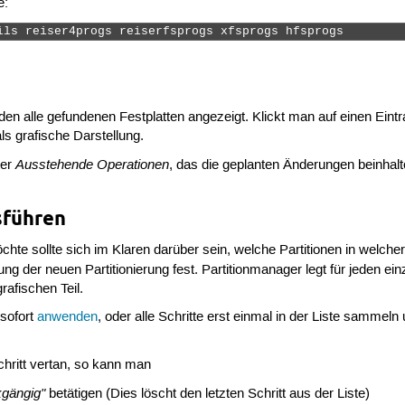
e:
ils reiser4progs reiserfsprogs xfsprogs hfsprogs 
den alle gefundenen Festplatten angezeigt. Klickt man auf einen Eintra
ls grafische Darstellung.
Ausstehende Operationen
ter
, das die geplanten Änderungen beinhalt
sführen
chte sollte sich im Klaren darüber sein, welche Partitionen in welche
ung der neuen Partitionierung fest. Partitionmanager legt für jeden ei
rafischen Teil.
 sofort
anwenden
, oder alle Schritte erst einmal in der Liste samme
hritt vertan, so kann man
gängig"
betätigen (Dies löscht den letzten Schritt aus der Liste)