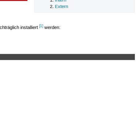
Intern
Extern
[1]
träglich installiert
werden: