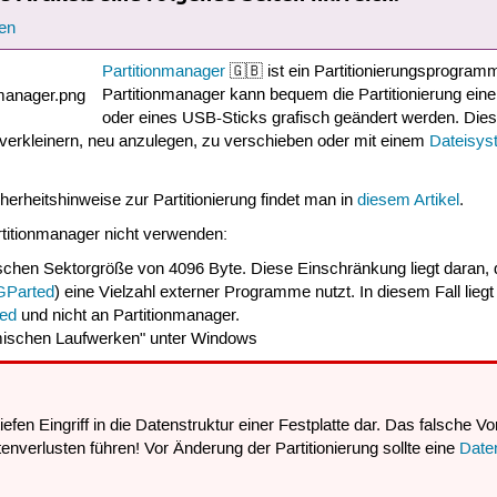
en
Partitionmanager
🇬🇧 ist ein Partitionierungsprogram
Partitionmanager kann bequem die Partitionierung einer
oder eines USB-Sticks grafisch geändert werden. Dies
r verkleinern, neu anzulegen, zu verschieben oder mit einem
Dateisys
erheitshinweise zur Partitionierung findet man in
diesem Artikel
.
artitionmanager nicht verwenden:
gischen Sektorgröße von 4096 Byte. Diese Einschränkung liegt daran,
GParted
) eine Vielzahl externer Programme nutzt. In diesem Fall liegt
ed
und nicht an Partitionmanager.
ischen Laufwerken" unter Windows
 tiefen Eingriff in die Datenstruktur einer Festplatte dar. Das falsche V
tenverlusten führen! Vor Änderung der Partitionierung sollte eine
Date