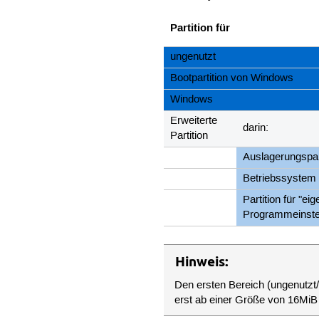
Partition für
ungenutzt
Bootpartition von Windows
Windows
Erweiterte
darin:
Partition
Auslagerungspar
Betriebssystem 
Partition für "ei
Programmeinste
Hinweis:
Den ersten Bereich (ungenutzt/1
erst ab einer Größe von 16MiB 