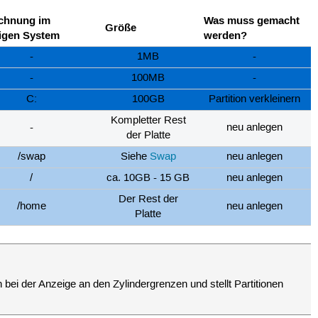
chnung im
Was muss gemacht
Größe
ligen System
werden?
-
1MB
-
-
100MB
-
C:
100GB
Partition verkleinern
Kompletter Rest
-
neu anlegen
der Platte
/swap
Siehe
Swap
neu anlegen
/
ca. 10GB - 15 GB
neu anlegen
Der Rest der
/home
neu anlegen
Platte
 bei der Anzeige an den Zylindergrenzen und stellt Partitionen