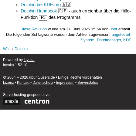
Dolphin bei KDE.org
🇬🇧
Dolphin Handbook
🇩🇪 - auch erreichbar über die Hilfe-
Funktion
des Programms
F1
Diese Revision
wurde am 27. Juni 2025 15:54 von
ubot
erstellt.
Die folgenden Schlagworte wurden dem Artikel zugewiesen:
ungetestet
,
System
,
Dateimanager
,
KDE
Wiki
Dolphin
Powered by
Inyoka
Inyoka 1.52.10
🄯 2004 – 2026 ubuntuusers.de • Einige Rechte vorbehalten
Lizenz
•
Kontakt
•
Datenschutz
•
Impressum
•
Serverstatus
Serverhosting
gespendet von