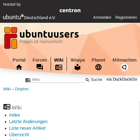
hosted by
Anmelden
Registrieren
Portal
Forum
Wiki
Ikhaya
Planet
Mitmachen
via DuckDuckGo
Wiki
Dolphin
Wiki
Index
Letzte Änderungen
Liste neuer Artikel
Übersicht