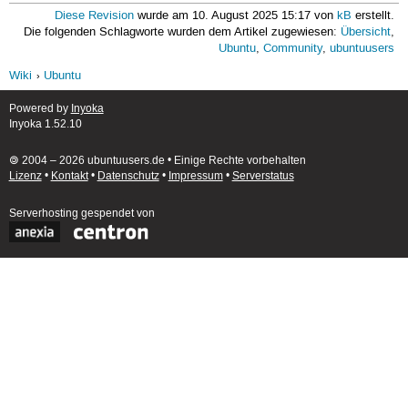
Diese Revision
wurde am 10. August 2025 15:17 von
kB
erstellt.
Die folgenden Schlagworte wurden dem Artikel zugewiesen:
Übersicht
,
Ubuntu
,
Community
,
ubuntuusers
Wiki
Ubuntu
Powered by
Inyoka
Inyoka 1.52.10
🄯 2004 – 2026 ubuntuusers.de • Einige Rechte vorbehalten
Lizenz
•
Kontakt
•
Datenschutz
•
Impressum
•
Serverstatus
Serverhosting
gespendet von