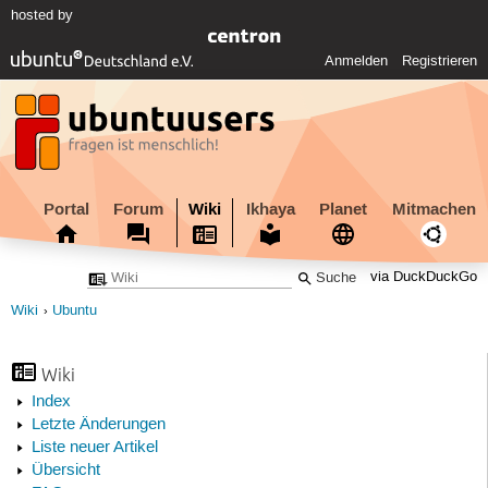
hosted by
Anmelden
Registrieren
Portal
Forum
Wiki
Ikhaya
Planet
Mitmachen
via DuckDuckGo
Wiki
Ubuntu
Wiki
Index
Letzte Änderungen
Liste neuer Artikel
Übersicht