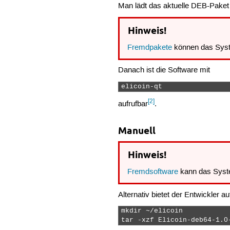
Man lädt das aktuelle DEB-Paket
Hinweis!
Fremdpakete
können das Syst
Danach ist die Software mit
elicoin-qt 
[2]
aufrufbar
.
Manuell
Hinweis!
Fremdsoftware
kann das Syst
Alternativ bietet der Entwickler a
mkdir ~/elicoin

tar -xzf Elicoin-deb64-1.0