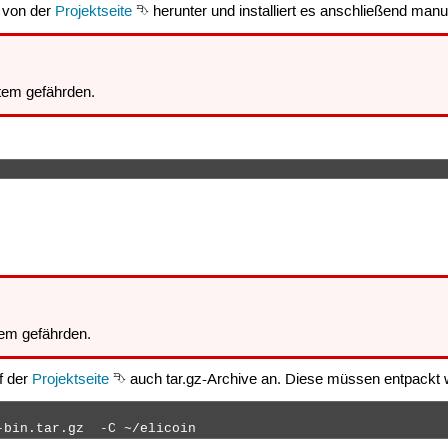
 von der
Projektseite
⮷ herunter und installiert es anschließend manu
em gefährden.
em gefährden.
uf der
Projektseite
⮷ auch tar.gz-Archive an. Diese müssen entpackt 
-bin.tar.gz  -C ~/elicoin 