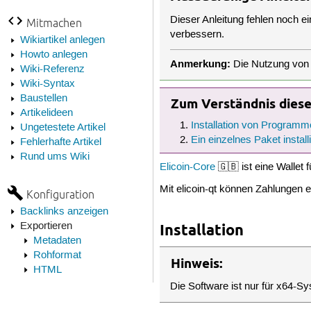
Dieser Anleitung fehlen noch e
Mitmachen
verbessern.
Wikiartikel anlegen
Howto anlegen
Anmerkung:
Die Nutzung von e
Wiki-Referenz
Wiki-Syntax
Baustellen
Zum Verständnis dieses
Artikelideen
Installation von Programm
Ungetestete Artikel
Ein einzelnes Paket install
Fehlerhafte Artikel
Rund ums Wiki
Elicoin-Core
🇬🇧 ist eine Wallet 
Mit elicoin-qt können Zahlungen
Konfiguration
Backlinks anzeigen
Exportieren
Installation
Metadaten
Rohformat
Hinweis:
HTML
Die Software ist nur für x64-S