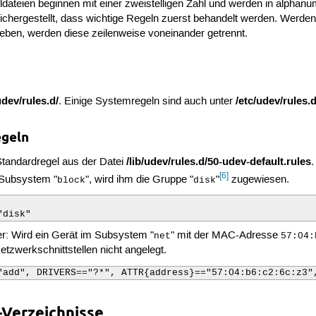
ateien beginnen mit einer zweistelligen Zahl und werden in alphanu
 sichergestellt, dass wichtige Regeln zuerst behandelt werden. Werde
ieben, werden diese zeilenweise voneinander getrennt.
/udev/rules.d/
/etc/udev/rules.d
. Einige Systemregeln sind auch unter
egeln
/lib/udev/rules.d/50-udev-default.rules
 Standardregel aus der Datei
.
[6]
 Subsystem "
", wird ihm die Gruppe "
"
zugewiesen.
block
disk
"disk"
er: Wird ein Gerät im Subsystem "
" mit der MAC-Adresse
net
57:04:
etzwerkschnittstellen nicht angelegt.
"add", DRIVERS=="?*", ATTR{address}=="57:04:b6:c2:6c:z3"
-Verzeichnisse