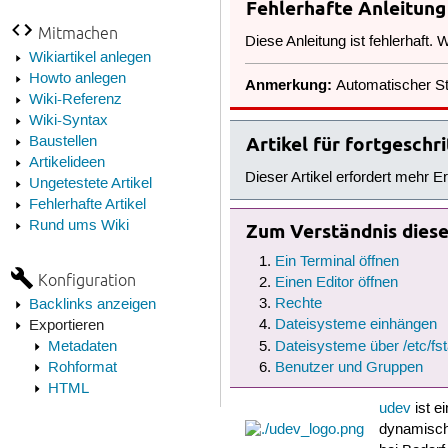
Fehlerhafte Anleitung
Mitmachen
Diese Anleitung ist fehlerhaft.
Wikiartikel anlegen
Howto anlegen
Anmerkung:
Automatischer Sta
Wiki-Referenz
Wiki-Syntax
Artikel für fortgesch
Baustellen
Artikelideen
Dieser Artikel erfordert mehr E
Ungetestete Artikel
Fehlerhafte Artikel
Rund ums Wiki
Zum Verständnis dieses
Ein Terminal öffnen
Konfiguration
Einen Editor öffnen
Rechte
Backlinks anzeigen
Dateisysteme einhängen
Exportieren
Metadaten
Dateisysteme über /etc/fs
Rohformat
Benutzer und Gruppen
HTML
udev
ist e
dynamisch