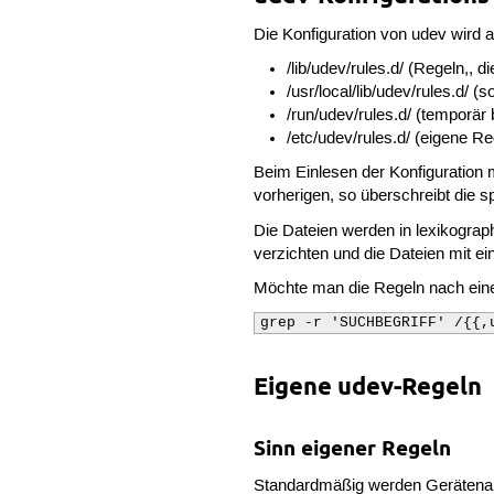
Die Konfiguration von udev wird 
/lib/udev/rules.d/ (Regeln,, d
/usr/local/lib/udev/rules.d/ (
/run/udev/rules.d/ (temporär
/etc/udev/rules.d/ (eigene Re
Beim Einlesen der Konfiguration 
vorherigen, so überschreibt die sp
Die Dateien werden in lexikograp
verzichten und die Dateien mit ei
Möchte man die Regeln nach ei
grep -r 'SUCHBEGRIFF' /{{,
Eigene udev-Regeln
Sinn eigener Regeln
Standardmäßig werden Gerätename