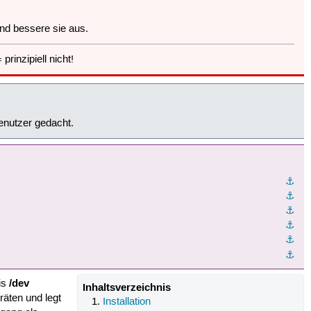
und bessere sie aus.
prinzipiell nicht!
=
Benutzer gedacht.
⚓︎
⚓︎
⚓︎
⚓︎
⚓︎
⚓︎
/dev
is
Inhaltsverzeichnis
äten und legt
Installation