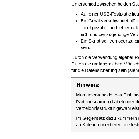
Unterschied zwischen beiden Stick
Auf einer USB-Festplatte lie
Ein Gerät verschwindet plöt
"hochgezählt" und fehlerhaft
sr1
, und der zugehörige Ver
Ein Skript soll von oder zu
sein.
Durch die Verwendung eigener Re
Durch die umfangreichen Möglichk
für die Datensicherung sein (sie
Hinweis:
Man unterscheidet das Einbin
Partitionsnamen (Label) oder 
Verzeichnisstruktur gewährleis
Im Gegensatz dazu kümmern si
an Kriterien orientieren, die f