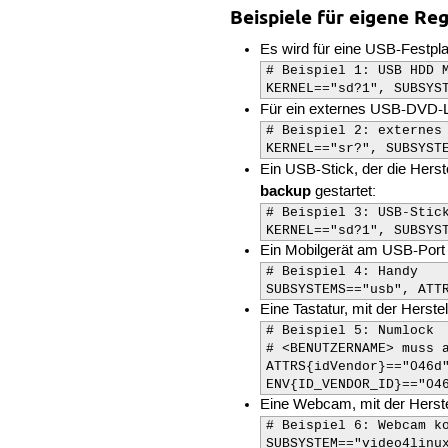
Beispiele für eigene Re
Es wird für eine USB-Festpl
# Beispiel 1: USB HDD M
KERNEL=="sd?1", SUBSYS
Für ein externes USB-DVD-L
# Beispiel 2: externes 
KERNEL=="sr?", SUBSYST
Ein USB-Stick, der die Hers
backup
gestartet:
# Beispiel 3: USB-Stick
KERNEL=="sd?1", SUBSYS
Ein Mobilgerät am USB-Port w
# Beispiel 4: Handy

SUBSYSTEMS=="usb", ATT
Eine Tastatur, mit der Herst
# Beispiel 5: Numlock

# <BENUTZERNAME> muss a
ATTRS{idVendor}=="046d
ENV{ID_VENDOR_ID}=="04
Eine Webcam, mit der Herst
# Beispiel 6: Webcam ko
SUBSYSTEM=="video4linu