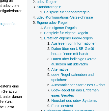
gang als
udev-Regeln
t udev vom
Standardregeln
nfigurierbarer
Beispiele für Standardregeln
udev-Konfigurations-Verzeichnisse
Eigene udev-Regeln
org.conf.d
.
Sinn eigener Regeln
Beispiele für eigene Regeln
Erstellen eigener udev-Regeln
Auslesen von Informationen
Daten über ein USB-Gerät
herausfinden mit lsusb
Daten über beliebige Geräte
auslesen mit udevadm
Alternativen
udev-Regel schreiben und
speichern
Automatischer Start eines Skripts
destens eine
udev-Regel für das Entfernen
in Gerät zu,
eines Gerätes
, unter denen
Neustart des udev-Systems
che Gerät
Funktionstest
lbe Gerät