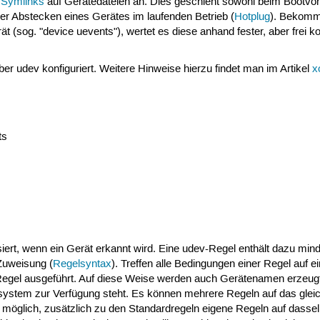
f
Symlinks
auf Gerätedateien an. Dies geschieht sowohl beim Bootvor
er Abstecken eines Gerätes im laufenden Betrieb (
Hotplug
). Bekomm
t (sog. "device uevents"), wertet es diese anhand fester, aber frei ko
r udev konfiguriert. Weitere Hinweise hierzu findet man im Artikel
x
ts
.
iert, wenn ein Gerät erkannt wird. Eine udev-Regel enthält dazu min
Zuweisung (
Regelsyntax
). Treffen alle Bedingungen einer Regel auf e
egel ausgeführt. Auf diese Weise werden auch Gerätenamen erzeugt
system zur Verfügung steht. Es können mehrere Regeln auf das glei
 möglich, zusätzlich zu den Standardregeln eigene Regeln auf dasse