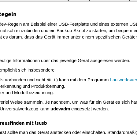
Regeln
 udev-Regeln am Beispiel einer USB-Festplatte und eines externen US
matisch einzubinden und ein Backup-Skript zu starten, um bequem e
geht es darum, dass das Gerät immer unter einem spezifischen Geräte
utige Informationen über das jeweilige Gerät ausgelesen werden.
 empfiehlt sich insbesondere:
lls vorhanden und nicht
) kann mit dem Programm
Laufwerksver
NULL
llerkennung und Produktkennung.
ler und Modellbezeichnung.
erlei Weise sammeln. Je nachdem, um was für ein Gerät es sich hand
udevadm
s Universalwerkzeug kann
eingesetzt werden.
rausfinden mit lsusb
erst sollte man das Gerät anstecken oder einschalten. Standardmäßi