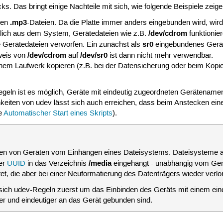
s. Das bringt einige Nachteile mit sich, wie folgende Beispiele zeige
.mp3
gen
-Dateien. Da die Platte immer anders eingebunden wird, w
/dev/cdrom
zlich aus dem System, Gerätedateien wie z.B.
funktionie
sr0
e Gerätedateien verworfen. Ein zunächst als
eingebundenes Gerät 
/dev/cdrom
/dev/sr0
weis von
auf
ist dann nicht mehr verwendbar.
 einem Laufwerk kopieren (z.B. bei der Datensicherung oder beim Ko
geln ist es möglich, Geräte mit eindeutig zugeordneten Gerätename
eiten von udev lässt sich auch erreichen, dass beim Anstecken eines 
he
Automatischer Start eines Skripts
).
den von Geräten vom Einhängen eines Dateisystems. Dateisysteme 
/media
der
UUID
in das Verzeichnis
eingehängt - unabhängig vom Gerä
tet, die aber bei einer Neuformatierung des Datenträgers wieder verlo
ch udev-Regeln zuerst um das Einbinden des Geräts mit einem ein
ester und eindeutiger an das Gerät gebunden sind.