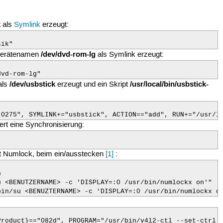
k
als
Symlink
erzeugt:
sik"
/dev/dvd-rom-lg
 Gerätenamen
als Symlink erzeugt:
dvd-rom-lg"
/dev/usbstick
/usr/local/bin/usbstick-
 als
erzeugt und ein Skript
"0275", SYMLINK+="usbstick", ACTION=="add", RUN+="/usr/l
tert eine Synchronisierung:
iert Numlock, beim ein/ausstecken
[
1
]
:


 <BENUTZERNAME> -c 'DISPLAY=:0 /usr/bin/numlockx on'"

bin/su <BENUZTERNAME> -c 'DISPLAY=:0 /usr/bin/numlockx o
Product}=="082d", PROGRAM="/usr/bin/v4l2-ctl --set-ctrl 