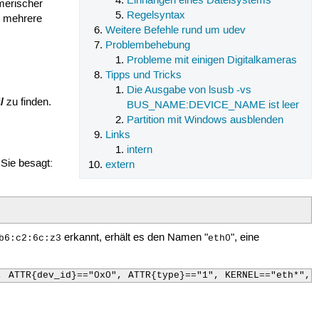
Einhängen eines Dateisystems
merischer
Regelsyntax
n mehrere
Weitere Befehle rund um udev
Problembehebung
Probleme mit einigen Digitalkameras
Tipps und Tricks
Die Ausgabe von lsusb -vs
/
zu finden.
BUS_NAME:DEVICE_NAME ist leer
Partition mit Windows ausblenden
Links
intern
 Sie besagt:
extern
erkannt, erhält es den Namen "
", eine
b6:c2:6c:z3
eth0
, ATTR{dev_id}=="0x0", ATTR{type}=="1", KERNEL=="eth*", 