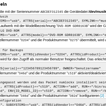
geln
/dev/musi
atte mit der Seriennummer
die Gerätedatei
ABCDEF012345
usik

TEMS=="usb", ATTRS{serial}=="ABCDEF012345", SYMLINK+="mu
aufwerk mit der Modellbezeichnung "
" wird der
DVD-ROM GDR8163B
LG DVD-ROM

EMS=="usb", ATTRS{model}=="DVD-ROM GDR8163B", SYMLINK+="
tellernummer "
" und die Produktnummer "
" übermittelt, wird
0204
0275
 für Backups

TEMS=="usb", ATTRS{idVendor}=="0204", ATTRS{idProduct}==
ird für den Zugriff als normaler Benutzer freigeschaltet. Das erleich
RS{serial}=="123456789123456789", OWNER="benutzername"
ellernummer "
" und die Produktnummer "
" aktiviert/deaktiv
046d
c519
ngepasst werden und das Packet numlockx installiert sein
", ATTRS{idProduct}=="c519", ACTION=="add", RUN+="/bin/su
6d", ENV{ID_MODEL_ID}=="c519", ACTION=="remove", RUN+="/
ellernummer "
" und die Produktnummer "
" konfigurieren
[
2
]
:
046d
082d
nfiguration

x", SUBSYSTEMS=="usb", ATTRS{idVendor}=="046d", ATTRS{id