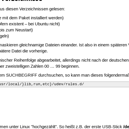
aus diesen Verzeichnissen gelesen:
ie mit dem Paket installiert werden)
sofern existent – bei Ubuntu nicht)
 bis zum Neustart)
geln)
maskieren gleichnamige Dateien einander. Ist also in einem späteren
ätere Datei die vorherige.
hischer Reihenfolge abgearbeitet, allerdings nicht nach der deutsch
ner zweistelligen Zahlen 00 … 99 beginnen.
nem SUCHBEGRIFF durchsuchen, so kann man dieses folgendermaß
usr/local/}lib,run,etc}/udev/rules.d/ 
/d
n unter Linux "hochgezählt". So heißt z.B. der erste USB-Stick