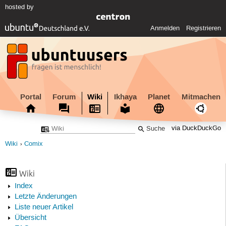
hosted by
Anmelden
Registrieren
Portal
Forum
Wiki
Ikhaya
Planet
Mitmachen
via DuckDuckGo
Wiki
Comix
Wiki
Index
Letzte Änderungen
Liste neuer Artikel
Übersicht