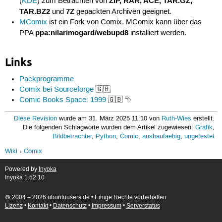
ZIP, RAR, ACE, TAR.GZ,
(
KDE
) zum Betrachten von
TAR.BZ2
7Z
und
gepackten Archiven geeignet.
MComix
ist ein Fork von Comix. MComix kann über das
ppa:nilarimogard/webupd8
PPA
installiert werden.
Links
Packprogramme
Comix bei Sourceforge
🇬🇧
Comic Books Space: 1999
🇬🇧 ⮷
Diese Revision
wurde am 31. März 2025 11:10 von
Ruth-Wies
erstellt.
Die folgenden Schlagworte wurden dem Artikel zugewiesen:
Grafik
,
Bildbetrachter
,
Python
,
Comic
,
ausbaufaehig
,
ungetestet
Wiki
Comix
Powered by
Inyoka
Inyoka 1.52.10
🄯 2004 – 2026 ubuntuusers.de • Einige Rechte vorbehalten
Lizenz
•
Kontakt
•
Datenschutz
•
Impressum
•
Serverstatus