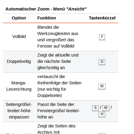
Automatischer Zoom - Menü
"Ansicht"
Option
Funktion
Tastenkürzel
Blendet die
Werkzeugleisten aus
Vollbild
F
und vergrößert das
Fenster auf Vollbild
Zeigt die aktuelle und
Doppelseitig
die nächste Seite
D
gleichzeitig an
vertauscht die
Manga-
Reihenfolge der Seiten
M
Leserichtung
(nur wichtig für
Doppelseite)
Seitengröße/-
Passt die Seite der
/
/
S
W
breite/-höhe
Fenstergröße/-breite/-
H
einpassen
höhe an
Zeigt die Seiten des
Archivs mit