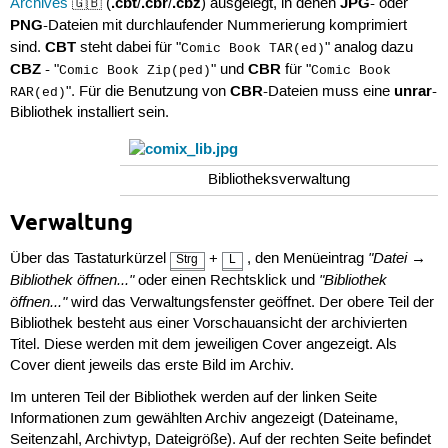
.cbt
.cbr
.cbz
JPG
Archives
🇬🇧 (
/
/
) ausgelegt, in denen
- oder
PNG
-Dateien mit durchlaufender Nummerierung komprimiert
CBT
sind.
steht dabei für "
" analog dazu
Comic Book TAR(ed)
CBZ
CBR
- "
" und
für "
Comic Book Zip(ped)
Comic Book
CBR
unrar
". Für die Benutzung von
-Dateien muss eine
-
RAR(ed)
Bibliothek installiert sein.
Bibliotheksverwaltung
Verwaltung
"Datei →
Über das Tastaturkürzel
+
, den Menüeintrag
Strg
L
Bibliothek öffnen..."
"Bibliothek
oder einen Rechtsklick und
öffnen..."
wird das Verwaltungsfenster geöffnet. Der obere Teil der
Bibliothek besteht aus einer Vorschauansicht der archivierten
Titel. Diese werden mit dem jeweiligen Cover angezeigt. Als
Cover dient jeweils das erste Bild im Archiv.
Im unteren Teil der Bibliothek werden auf der linken Seite
Informationen zum gewählten Archiv angezeigt (Dateiname,
Seitenzahl, Archivtyp, Dateigröße). Auf der rechten Seite befindet