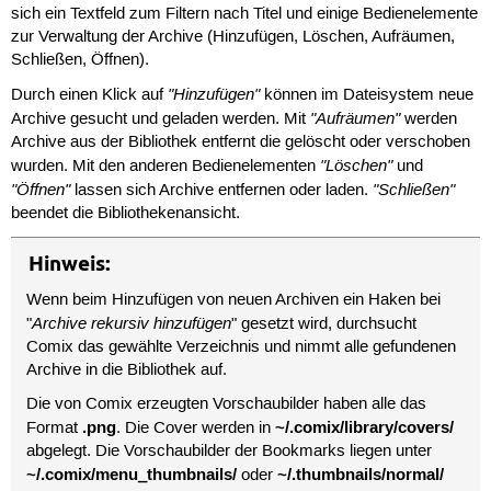
sich ein Textfeld zum Filtern nach Titel und einige Bedienelemente
zur Verwaltung der Archive (Hinzufügen, Löschen, Aufräumen,
Schließen, Öffnen).
"Hinzufügen"
Durch einen Klick auf
können im Dateisystem neue
"Aufräumen"
Archive gesucht und geladen werden. Mit
werden
Archive aus der Bibliothek entfernt die gelöscht oder verschoben
"Löschen"
wurden. Mit den anderen Bedienelementen
und
"Öffnen"
"Schließen"
lassen sich Archive entfernen oder laden.
beendet die Bibliothekenansicht.
Hinweis:
Wenn beim Hinzufügen von neuen Archiven ein Haken bei
Archive rekursiv hinzufügen
"
" gesetzt wird, durchsucht
Comix das gewählte Verzeichnis und nimmt alle gefundenen
Archive in die Bibliothek auf.
Die von Comix erzeugten Vorschaubilder haben alle das
.png
~/.comix/library/covers/
Format
. Die Cover werden in
abgelegt. Die Vorschaubilder der Bookmarks liegen unter
~/.comix/menu_thumbnails/
~/.thumbnails/normal/
oder