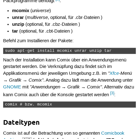
Packprogramme benötigt
.
mcomix
universe
(
)
unrar
multiverse
(
, optional, für .cbr-Dateien )
unzip
(optional, für .cbz-Dateien )
tar
(optional, für .cbt-Dateien )
Befehl zum Installieren der Pakete:
sudo apt-get install mcomix unrar unzip tar 
Nach der Installation kann Comix über ein Anwendungsmenü
gestartet werden. Die Verknüpfung dazu findet sich im
"
Xfce
-Menü
Applikationsmenü der jeweiligen Umgebung z.B. im
→ Grafik → Comix"
. Analog dazu lädt man die Anwendung unter
"Anwendungen → Grafik → Comix"
GNOME
mit
. Alternativ dazu
[3]
kann Comix auch über die Konsole gestartet werden
:
comix # bzw. mcomix 
Dateitypen
Comix ist auf die Betrachtung von so genannten
Comicbook