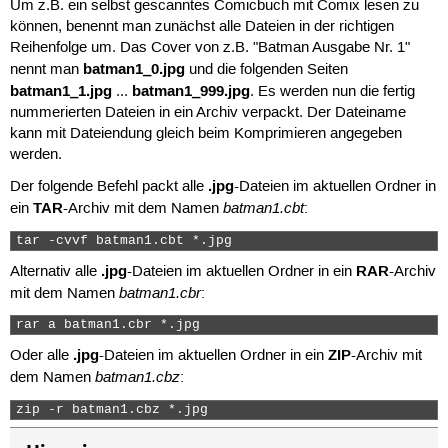
Um z.B. ein selbst gescanntes Comicbuch mit Comix lesen zu
können, benennt man zunächst alle Dateien in der richtigen
Reihenfolge um. Das Cover von z.B. "Batman Ausgabe Nr. 1"
batman1_0.jpg
nennt man
und die folgenden Seiten
batman1_1.jpg
batman1_999.jpg
...
. Es werden nun die fertig
nummerierten Dateien in ein Archiv verpackt. Der Dateiname
kann mit Dateiendung gleich beim Komprimieren angegeben
werden.
.jpg
Der folgende Befehl packt alle
-Dateien im aktuellen Ordner in
TAR
batman1.cbt
ein
-Archiv mit dem Namen
:
tar -cvvf batman1.cbt *.jpg 
.jpg
RAR
Alternativ alle
-Dateien im aktuellen Ordner in ein
-Archiv
batman1.cbr
mit dem Namen
:
rar a batman1.cbr *.jpg 
.jpg
ZIP
Oder alle
-Dateien im aktuellen Ordner in ein
-Archiv mit
batman1.cbz
dem Namen
:
zip -r batman1.cbz *.jpg 