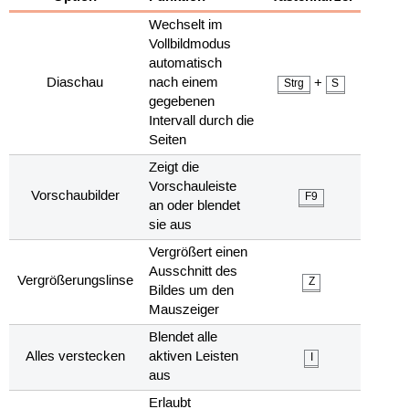
Wechselt im
Vollbildmodus
automatisch
Diaschau
nach einem
+
Strg
S
gegebenen
Intervall durch die
Seiten
Zeigt die
Vorschauleiste
Vorschaubilder
F9
an oder blendet
sie aus
Vergrößert einen
Ausschnitt des
Vergrößerungslinse
Z
Bildes um den
Mauszeiger
Blendet alle
Alles verstecken
aktiven Leisten
I
aus
Erlaubt