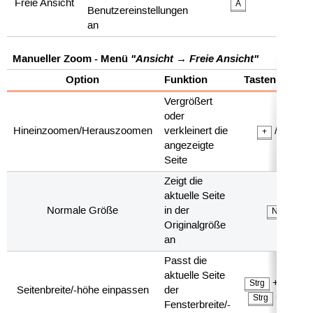
Freie Ansicht
A
Benutzereinstellungen
an
Manueller Zoom - Menü
"Ansicht → Freie Ansicht"
Option
Funktion
Tastenkürzel
Vergrößert
oder
Hineinzoomen/Herauszoomen
verkleinert die
/
+
-
angezeigte
Seite
Zeigt die
aktuelle Seite
Normale Größe
in der
N
Originalgröße
an
Passt die
aktuelle Seite
+
/
Strg
W
Seitenbreite/-höhe einpassen
der
+
Strg
H
Fensterbreite/-