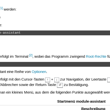
[1]
werden:
)
e:
e-assistant 
[2]
erfolgt im Terminal
, wobei das Programm zwingend
Root-Rechte
fü
stant eine Reihe von
Optionen
.
folgt mit den Cursor-Tasten
+
zur Navigation, der Leertaste
↑
↓
/Abbrechen
sowie der Return-Taste
zu Bestätigung.
⏎
an ein kleines Menü, aus dem die folgenden Punkte ausgewählt we
Startmenü module-assistant
Beschreibung