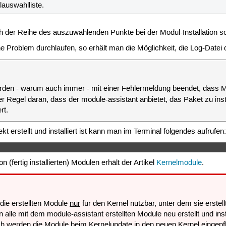
auswahlliste.
ch der Reihe des auszuwählenden Punkte bei der Modul-Installation sor
hne Problem durchlaufen, so erhält man die Möglichkeit, die Log-Dat
en - warum auch immer - mit einer Fehlermeldung beendet, dass Mod
 Regel daran, dass der module-assistant anbietet, das Paket zu insta
rt.
t erstellt und installiert ist kann man im Terminal folgendes aufrufen
(fertig installierten) Modulen erhält der Artikel
Kernelmodule
.
die erstellten Module
nur
für den Kernel nutzbar, unter dem sie erstell
lle mit dem module-assistant erstellten Module neu erstellt und insta
h werden die Module beim Kernelupdate in den neuen Kernel eingepfl