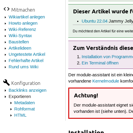
Mitmachen
Dieser Artikel wurde 
Wikiartikel anlegen
Ubuntu 22.04
Jammy Jelly
Howto anlegen
Wiki-Referenz
Du möchtest den Artikel für eine wei
Wiki-Syntax
Baustellen
Zum Verständnis dieses
Artikelideen
Ungetestete Artikel
Installation von Programm
Fehlerhafte Artikel
Ein Terminal öffnen
Rund ums Wiki
Der module-assistant ist ein klei
vorhandene
Kernelmodule
komfort
Konfiguration
Backlinks anzeigen
Achtung!
Exportieren
Metadaten
Der module-assistant eignet s
Rohformat
vorhanden ist (siehe unten). D
HTML
Installation