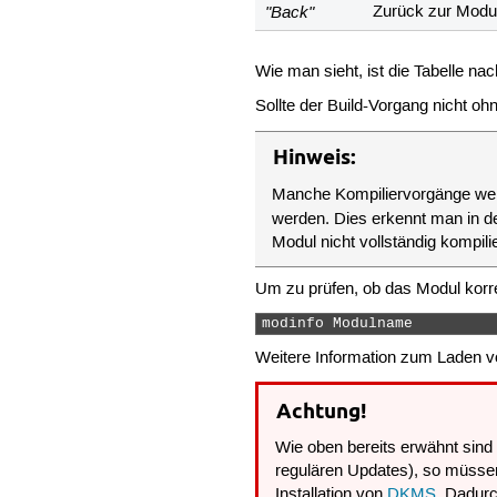
"Back"
Zurück zur Modul
Wie man sieht, ist die Tabelle na
Sollte der Build-Vorgang nicht o
Hinweis:
Manche Kompiliervorgänge werd
werden. Dies erkennt man in der
Modul nicht vollständig kompilie
Um zu prüfen, ob das Modul korrek
modinfo Modulname 
Weitere Information zum Laden von 
Achtung!
Wie oben bereits erwähnt sind 
regulären Updates), so müssen a
Installation von
DKMS
. Dadurc