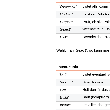
"Overview"
Listet alle Komm
"Update"
Liest die Paketqu
"Prepare"
Prüft, ob alle Pa
"Select"
Wechsel zur List
"Exit"
Beendet das Pr
"Select"
Wählt man
, so kann man
Menüpunkt
"List"
Listet eventuell 
"Search"
Binär-Pakete mit
"Get"
Holt den für das
"Build"
Baut (kompiliert)
"Install"
Installiert das g