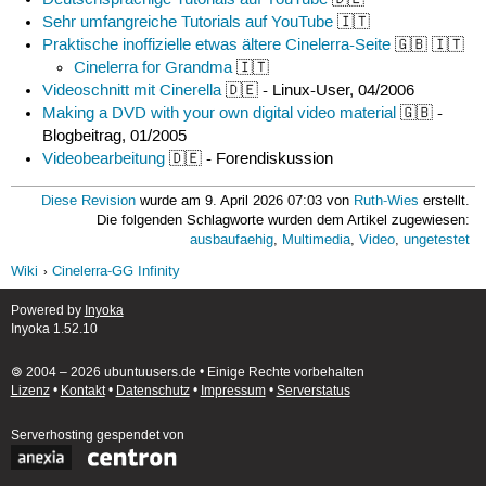
Deutschsprachige Tutorials auf YouTube
🇩🇪
Sehr umfangreiche Tutorials auf YouTube
🇮🇹
Praktische inoffizielle etwas ältere Cinelerra-Seite
🇬🇧 🇮🇹
Cinelerra for Grandma
🇮🇹
Videoschnitt mit Cinerella
🇩🇪 - Linux-User, 04/2006
Making a DVD with your own digital video material
🇬🇧 -
Blogbeitrag, 01/2005
Videobearbeitung
🇩🇪 - Forendiskussion
Diese Revision
wurde am 9. April 2026 07:03 von
Ruth-Wies
erstellt.
Die folgenden Schlagworte wurden dem Artikel zugewiesen:
ausbaufaehig
,
Multimedia
,
Video
,
ungetestet
Wiki
Cinelerra-GG Infinity
Powered by
Inyoka
Inyoka 1.52.10
🄯 2004 – 2026 ubuntuusers.de • Einige Rechte vorbehalten
Lizenz
•
Kontakt
•
Datenschutz
•
Impressum
•
Serverstatus
Serverhosting
gespendet von