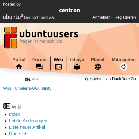
hosted by
Anmelden
Registrieren
Portal
Forum
Wiki
Ikhaya
Planet
Mitmachen
via DuckDuckGo
Wiki
Cinelerra-GG Infinity
Wiki
Index
Letzte Änderungen
Liste neuer Artikel
Übersicht