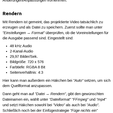
Änderungen/Anpassungen vornehmen.
Rendern
Mit Rendern ist gemeint, das projektierte Video tatsächlich zu
erzeugen und als Datei zu speichern. Zuerst sollte man unter
"Einstellungen → Format"
überprüfen, ob die Voreinstellungen für
die Ausgabe passend sind. Eingestellt sind:
48 kHz Audio
2-Kanal-Audio
29,97 Bilder/Sek.
Bildgröße: 720 x 576
Farbtiefe: RGBA 8 Bit
Seitenverhältnis: 4:3
"Auto"
Hier kann man außerdem ein Häkchen bei
setzen, um sich
dem Quellformat anzupassen.
"Datei → Rendern"
Dann geht man auf
, gibt den gewünschten
"Dateiformat"
"FFmpeg"
"mp4"
Dateinamen ein, wählt unter
und
"Video"
"Audio"
und setzt Häkchen sowohl bei
als auch bei
.
"Füge nichts ein"
Schließlich noch bei der Einfügestrategie