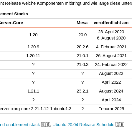
nt Release welche Komponenten mitbringt und wie lange diese unter
lement Stacks
erver-Core
Mesa
veröffentlicht am
23. April 2020
1.20
20.0
6. August 2020
1.20.9
20.2.6
4. Februar 2021
1.20.11
21.0.1
26. August 2021
?
21.0.3
24. Februar 2022
?
?
August 2022
?
?
April 2022
1.21.1
23.2.1
August 2024
?
?
April 2024
erver-xorg-core 2:21.1.12-1ubuntu1.3
?
Feburar 2025
 and enablement stack
🇬🇧,
Ubuntu 20.04 Release Schedule
🇬🇧