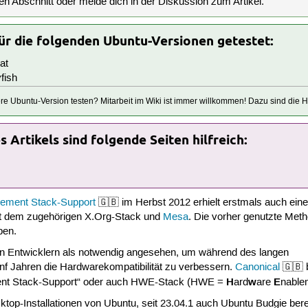
en Abschnitt oder melde dich in der Diskussion zum Artikel.
für die folgenden Ubuntu-Versionen getestet:
at
fish
tere Ubuntu-Version testen? Mitarbeit im Wiki ist immer willkommen! Dazu sind die
 Artikels sind folgende Seiten hilfreich:
ement Stack-Support
🇬🇧 im Herbst 2012 erhielt erstmals auch ein
t dem zugehörigen X.Org-Stack und
Mesa
. Die vorher genutzte Meth
ben.
n Entwicklern als notwendig angesehen, um während des langen
nf Jahren die Hardwarekompatibilität zu verbessern.
Canonical
🇬🇧 
H
w
E
ment Stack-Support“ oder auch HWE-Stack (HWE =
ard
are
nable
sktop-Installationen von Ubuntu, seit 23.04.1 auch Ubuntu Budgie be