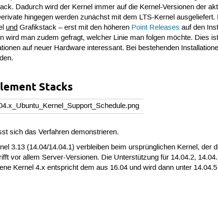
tack. Dadurch wird der Kernel immer auf die Kernel-Versionen der ak
 Derivate hingegen werden zunächst mit dem LTS-Kernel ausgeliefert. Fü
el
und
Grafikstack – erst mit den höheren
Point Releases
auf den Ins
tion wird man zudem gefragt, welcher Linie man folgen möchte. Dies is
lationen auf neuer Hardware interessant. Bei bestehenden Installation
den.
blement Stacks
sst sich das Verfahren demonstrieren.
nel 3.13 (14.04/14.04.1) verbleiben beim ursprünglichen Kernel, der 
rifft vor allem Server-Versionen. Die Unterstützung für 14.04.2, 14.
tene Kernel 4.x entspricht dem aus 16.04 und wird dann unter 14.04.5