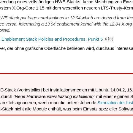
erwendung eines vollständigen HWE-Stacks, keine Mischung von Einze
stem X.Org-Core 1.15 mit dem wesentlich neueren LTS-Trusty-Kerne
HWE stack package combinations in 12.04 which are derived from the 
ice versa. Intermixing a 13.04 enablement kernel with the 12.04 X.org 
orted.
 Enablement Stack Policies and Procedures, Punkt 5
🇬🇧
er, der ohne grafische Oberfläche betrieben wird, durchaus interessan
HWE-Stack (vorinstalliert bei Installationsmedien mit Ubuntu 14.04.2, 1
"Neue Hardwareunterstützung installieren"
g
durch
mit einer eigenen 
man stets ignorieren, wenn man die unten stehende
Simulation der Inst
Stack nicht alle Module enthält, was beim Einsatz spezieller Softwa