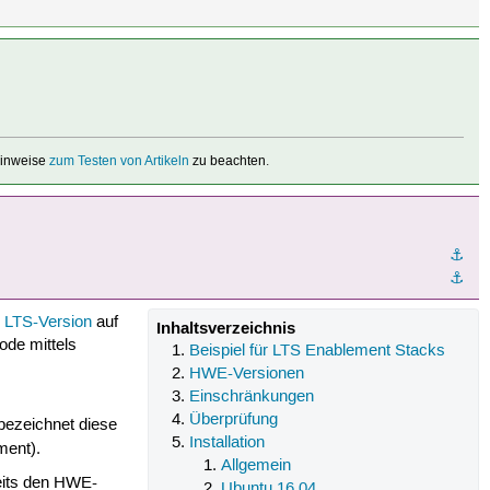
 Hinweise
zum Testen von Artikeln
zu beachten.
⚓︎
⚓︎
e
LTS-Version
auf
Inhaltsverzeichnis
ode mittels
Beispiel für LTS Enablement Stacks
HWE-Versionen
Einschränkungen
Überprüfung
bezeichnet diese
Installation
ment).
Allgemein
reits den HWE-
Ubuntu 16.04