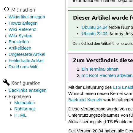
Informationen in einem separat
Mitmachen
Dieser Artikel wurde 
Wikiartikel anlegen
Howto anlegen
Ubuntu 24.04
Noble Numb
Wiki-Referenz
Ubuntu 22.04
Jammy Jelly
Wiki-Syntax
Baustellen
Du möchtest den Artikel für eine wei
Artikelideen
Ungetestete Artikel
Zum Verständnis dieses
Fehlerhafte Artikel
Rund ums Wiki
Ein Terminal öffnen
mit Root-Rechten arbeiten
Konfiguration
Mit der Einführung des
LTS Enabl
Backlinks anzeigen
Wunsch einen neuen Kernel sam
Exportieren
Backport-Kerneln
wurde aufgege
Metadaten
Rohformat
Diese Veränderung wurde von de
HTML
Unterstützungszeitraumes von fü
Aktualisierung als „LTS Enable
Seit Version 20.04 haben alle De