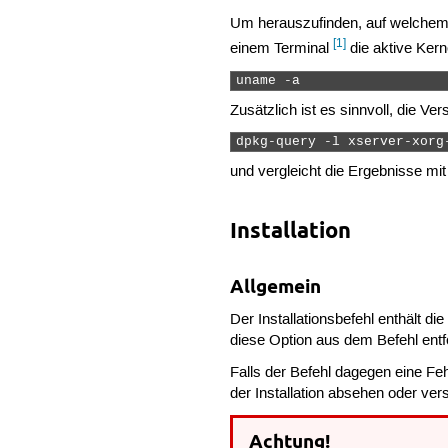
Um herauszufinden, auf welchem S
[1]
einem Terminal
die aktive Kern
uname -a 
Zusätzlich ist es sinnvoll, die V
dpkg-query -l xserver-xorg
und vergleicht die Ergebnisse mi
Installation
Allgemein
Der Installationsbefehl enthält di
diese Option aus dem Befehl entf
Falls der Befehl dagegen eine Fe
der Installation absehen oder ve
Achtung!