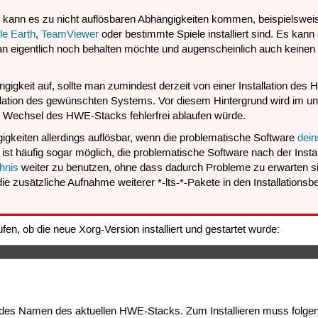
kann es zu nicht auflösbaren Abhängigkeiten kommen, beispielswe
e Earth
,
TeamViewer
oder bestimmte Spiele installiert sind. Es ka
man eigentlich noch behalten möchte und augenscheinlich auch kei
hängigkeit auf, sollte man zumindest derzeit von einer Installation de
llation des gewünschten Systems. Vor diesem Hintergrund wird im un
in Wechsel des HWE-Stacks fehlerfrei ablaufen würde.
ngigkeiten allerdings auflösbar, wenn die problematische Software
deins
st häufig sogar möglich, die problematische Software nach der Instal
hnis
weiter zu benutzen, ohne dass dadurch Probleme zu erwarten sind.
 zusätzliche Aufnahme weiterer *-lts-*-Pakete in den Installationsbef
n, ob die neue Xorg-Version installiert und gestartet wurde:
ng des Namen des aktuellen HWE-Stacks. Zum Installieren muss folge