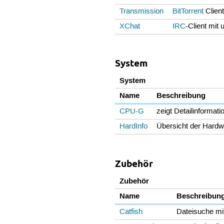
Transmission
BitTorrent
Clien
XChat
IRC
-Client mit
System
System
Name
Beschreibung
CPU-G
zeigt Detailinformat
HardInfo
Übersicht der Hard
Zubehör
Zubehör
Name
Beschreibun
Catfish
Dateisuche mi