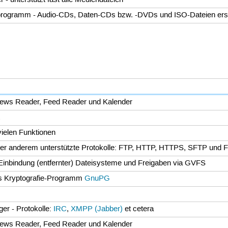
 - unterstützt fast alle Mediendateien
rogramm - Audio-CDs, Daten-CDs bzw. -DVDs und ISO-Dateien erste
 News Reader, Feed Reader und Kalender
t
vielen Funktionen
nter anderem unterstützte Protokolle: FTP, HTTP, HTTPS, SFTP und 
inbindung (entfernter) Dateisysteme und Freigaben via GVFS
as Kryptografie-Programm
GnuPG
er - Protokolle:
IRC
,
XMPP (Jabber)
et cetera
 News Reader, Feed Reader und Kalender