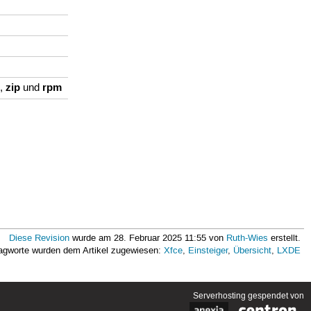
z
zip
rpm
,
und
Diese Revision
wurde am 28. Februar 2025 11:55 von
Ruth-Wies
erstellt.
lagworte wurden dem Artikel zugewiesen:
Xfce
,
Einsteiger
,
Übersicht
,
LXDE
Serverhosting
gespendet von