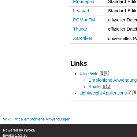
Mousepad
Standard-Edit
Leafpad
Standard-Edit
PCManFM
offizieller D
Thunar
offizieller Da
Xarchiver
universelles 
Links
Xfce Wiki
🇬🇧
Empfohlene Anwendung
Spiele
🇬🇧
Lightweight Applications
🇬🇧
Wiki
Xfce empfohlene Anwendungen
Powered by
Inyoka
Inyoka 1.52.10