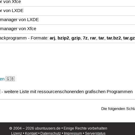
or von Xfce
or von LXDE
ateimanager von LXDE
teimanager von Xfce
arj
bzip2
gzip
7z
rar
tar
tar.bz2
tar.g
Packprogramm - Formate:
,
,
,
,
,
,
,
en
🇬🇧
 - weitere Liste mit ressourcenschonenden grafischen Programmen
Die folgenden Sch
🄯 2004 – 2026 ubuntuusers.de • Einige Rechte vorbehalten
Lizenz
•
Kontakt
•
Datenschutz
•
Impressum
•
Serverstatus