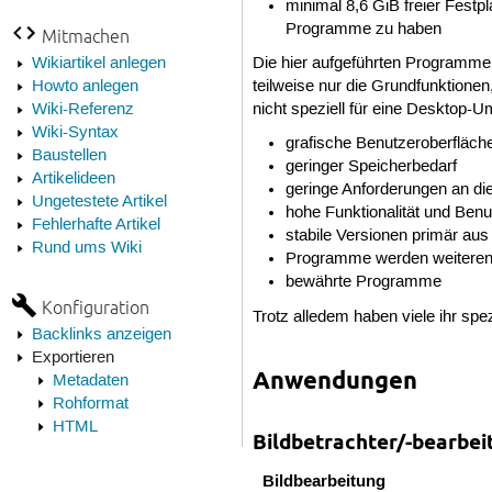
minimal 8,6 GiB freier Festp
Programme zu haben
Mitmachen
Wikiartikel anlegen
Die hier aufgeführten Programme 
Howto anlegen
teilweise nur die Grundfunktione
Wiki-Referenz
nicht speziell für eine Desktop-
Wiki-Syntax
grafische Benutzeroberfläch
Baustellen
geringer Speicherbedarf
Artikelideen
geringe Anforderungen an di
Ungetestete Artikel
hohe Funktionalität und Benu
Fehlerhafte Artikel
stabile Versionen primär aus 
Rund ums Wiki
Programme werden weiterent
bewährte Programme
Konfiguration
Trotz alledem haben viele ihr sp
Backlinks anzeigen
Exportieren
Anwendungen
Metadaten
Rohformat
HTML
Bildbetrachter/-bearbei
Bildbearbeitung