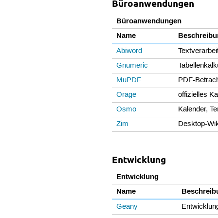
Büroanwendungen
Büroanwendungen
Name
Beschreibu
Abiword
Textverarbe
Gnumeric
Tabellenkalk
MuPDF
PDF-Betrach
Orage
offizielles 
Osmo
Kalender, T
Zim
Desktop-Wik
Entwicklung
Entwicklung
Name
Beschreib
Geany
Entwicklun