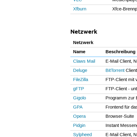
VLC
Medienplayer
Xfburn
Xfce-Brennp
Netzwerk
Netzwerk
Name
Beschreibung
Claws Mail
E-Mail Client,
Deluge
BitTorrent
Clien
FileZilla
FTP-Client mit 
gFTP
FTP-Client - u
Gigolo
Programm zur E
GPA
Frontend für d
Opera
Browser-Suite
Pidgin
Instant Messeng
Sylpheed
E-Mail Client,