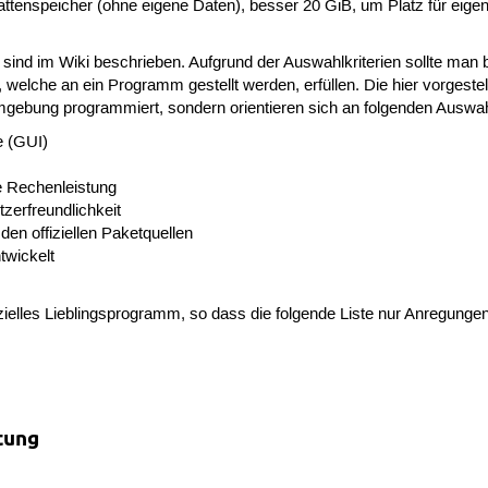
lattenspeicher (ohne eigene Daten), besser 20 GiB, um Platz für eige
sind im Wiki beschrieben. Aufgrund der Auswahlkriterien sollte man 
n, welche an ein Programm gestellt werden, erfüllen. Die hier vorges
Umgebung programmiert, sondern orientieren sich an folgenden Auswahl
e (GUI)
e Rechenleistung
tzerfreundlichkeit
den offiziellen Paketquellen
wickelt
ezielles Lieblingsprogramm, so dass die folgende Liste nur Anregunge
tung