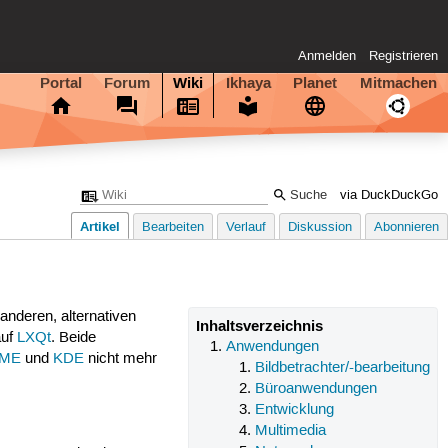
Anmelden
Registrieren
Portal
Forum
Wiki
Ikhaya
Planet
Mitmachen
via DuckDuckGo
Artikel
Bearbeiten
Verlauf
Diskussion
Abonnieren
anderen, alternativen
Inhaltsverzeichnis
auf
LXQt
. Beide
Anwendungen
ME
und
KDE
nicht mehr
Bildbetrachter/-bearbeitung
Büroanwendungen
Entwicklung
Multimedia