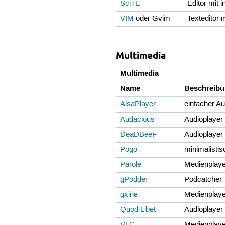
SciTE
Editor mit 
VIM
oder Gvim
Texteditor 
Multimedia
Multimedia
Name
Beschreib
AlsaPlayer
einfacher A
Audacious
Audioplayer
DeaDBeeF
Audioplayer
Pogo
minimalistis
Parole
Medienplaye
gPodder
Podcatcher
gxine
Medienplayer
Quod Libet
Audioplayer