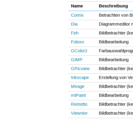
Name
Beschreibung
Comix
Betrachten von B
Dia
Diagrammeditor mi
Feh
Bildbetrachter (
Fotoxx
Bildbearbeitung
GColor2
Farbauswahlprog
GIMP
Bildbearbeitung
GPicview
Bildbetrachter (k
Inkscape
Erstellung von Ve
Mirage
Bildbetrachter (k
mtPaint
Bildbearbeitung
Ristretto
Bildbetrachter (k
Viewnior
Bildbetrachter (k