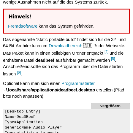
wenige Ausnahmen nicht auf die des Systems zurück.
Hinweis!
Fremdsoftware
kann das System gefährden.
Das sogenannte "static portable build" findet sich für die 32- und
64-Bit-Architekturen im
Downloadbereich
🇬🇧 ⮷ der Webseite.
[4]
Das Paket kann in einen beliebigen Ordner entpackt
und die
[5]
deadbeef
enthaltene Datei
ausführbar gemacht werden
.
Anschließend sollte sich das Programm über die Datei starten
[6]
lassen
.
Optional kann man sich einen
Programmstarter
~/.local/share/applications/deadbeef.desktop
erstellen (Pfad
bitte noch anpassen):
vergrößern
[Desktop Entry]

Name=DeaDBeeF

Type=Application

GenericName=Audio Player

Comment=Listen to music
