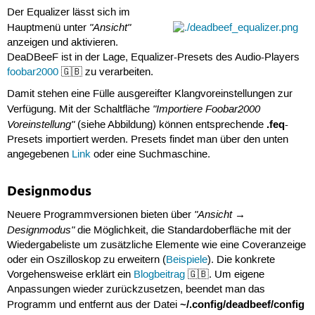
Der Equalizer lässt sich im
"Ansicht"
Hauptmenü unter
anzeigen und aktivieren.
DeaDBeeF ist in der Lage, Equalizer-Presets des Audio-Players
foobar2000
🇬🇧 zu verarbeiten.
Damit stehen eine Fülle ausgereifter Klangvoreinstellungen zur
"Importiere Foobar2000
Verfügung. Mit der Schaltfläche
Voreinstellung"
.feq
(siehe Abbildung) können entsprechende
-
Presets importiert werden. Presets findet man über den unten
angegebenen
Link
oder eine Suchmaschine.
Designmodus
"Ansicht →
Neuere Programmversionen bieten über
Designmodus"
die Möglichkeit, die Standardoberfläche mit der
Wiedergabeliste um zusätzliche Elemente wie eine Coveranzeige
oder ein Oszilloskop zu erweitern (
Beispiele
). Die konkrete
Vorgehensweise erklärt ein
Blogbeitrag
🇬🇧. Um eigene
Anpassungen wieder zurückzusetzen, beendet man das
~/.config/deadbeef/config
Programm und entfernt aus der Datei