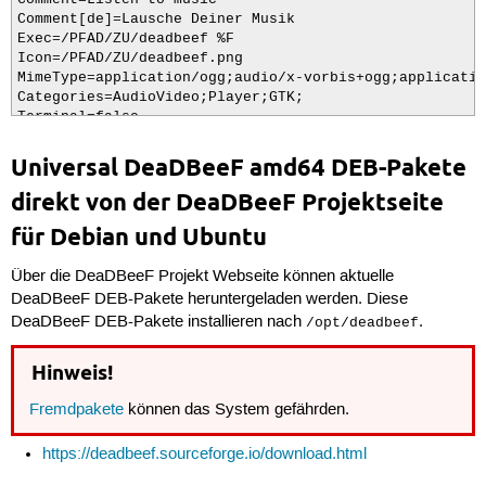
Comment[de]=Lausche Deiner Musik

Exec=/PFAD/ZU/deadbeef %F

Icon=/PFAD/ZU/deadbeef.png

MimeType=application/ogg;audio/x-vorbis+ogg;applicatio
Categories=AudioVideo;Player;GTK;

Terminal=false

X-PulseAudio-Properties=media.role=music

Keywords=Sound;Music;Audio;Player;Musicplayer;MP3

Universal DeaDBeeF amd64 DEB-Pakete
X-Ayatana-Desktop-Shortcuts=Play;Pause;Stop;Next;Prev

direkt von der DeaDBeeF Projektseite
für Debian und Ubuntu
[Play Shortcut Group]

Name=Play

Name[de]=Wiedergabe

Über die DeaDBeeF Projekt Webseite können aktuelle
Exec=deadbeef --play

DeaDBeeF DEB-Pakete heruntergeladen werden. Diese
TargetEnvironment=Unity

DeaDBeeF DEB-Pakete installieren nach
.
/opt/deadbeef
[Pause Shortcut Group]

Hinweis!
Name=Pause

Name[de]=Pause

Fremdpakete
können das System gefährden.
Exec=deadbeef --pause

TargetEnvironment=Unity

https://deadbeef.sourceforge.io/download.html
[Stop Shortcut Group]
