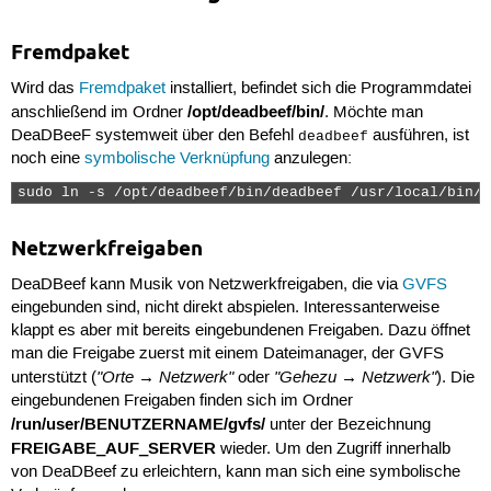
Fremdpaket
Wird das
Fremdpaket
installiert, befindet sich die Programmdatei
/opt/deadbeef/bin/
anschließend im Ordner
. Möchte man
DeaDBeeF systemweit über den Befehl
ausführen, ist
deadbeef
noch eine
symbolische Verknüpfung
anzulegen:
sudo ln -s /opt/deadbeef/bin/deadbeef /usr/local/bin/d
Netzwerkfreigaben
DeaDBeef kann Musik von Netzwerkfreigaben, die via
GVFS
eingebunden sind, nicht direkt abspielen. Interessanterweise
klappt es aber mit bereits eingebundenen Freigaben. Dazu öffnet
man die Freigabe zuerst mit einem Dateimanager, der GVFS
"Orte → Netzwerk"
"Gehezu → Netzwerk"
unterstützt (
oder
). Die
eingebundenen Freigaben finden sich im Ordner
/run/user/BENUTZERNAME/gvfs/
unter der Bezeichnung
FREIGABE_AUF_SERVER
wieder. Um den Zugriff innerhalb
von DeaDBeef zu erleichtern, kann man sich eine symbolische