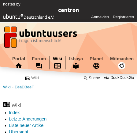
hosted by
Anmelden
Registrieren
Portal
Forum
Wiki
Ikhaya
Planet
Mitmachen
via DuckDuckGo
Wiki
DeaDBeeF
Wiki
Index
Letzte Änderungen
Liste neuer Artikel
Übersicht