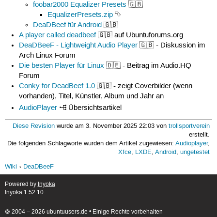
foobar2000 Equalizer Presets
🇬🇧
EqualizerPresets.zip
⮷
DeaDBeef für Android
🇬🇧
A player called deadbeef
🇬🇧 auf Ubuntuforums.org
DeaDBeeF - Lightweight Audio Player
🇬🇧 - Diskussion im
Arch Linux Forum
Die besten Player für Linux
🇩🇪 - Beitrag im Audio.HQ
Forum
Conky for DeadBeef 1.0
🇬🇧 - zeigt Coverbilder (wenn
vorhanden), Titel, Künstler, Album und Jahr an
AudioPlayer
Übersichtsartikel
Diese Revision
wurde am 3. November 2025 22:03 von
trollsportverein
erstellt.
Die folgenden Schlagworte wurden dem Artikel zugewiesen:
Audioplayer
,
Xfce
,
LXDE
,
Android
,
ungetestet
Wiki
DeaDBeeF
Powered by
Inyoka
Inyoka 1.52.10
🄯 2004 – 2026 ubuntuusers.de • Einige Rechte vorbehalten