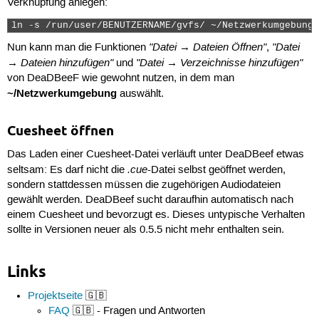
Verknüpfung anlegen:
ln -s /run/user/BENUTZERNAME/gvfs/ ~/Netzwerkumgebung 
"Datei → Dateien Öffnen"
"Datei
Nun kann man die Funktionen
,
→ Dateien hinzufügen"
"Datei → Verzeichnisse hinzufügen"
und
von DeaDBeeF wie gewohnt nutzen, in dem man
~/Netzwerkumgebung
auswählt.
Cuesheet öffnen
Das Laden einer Cuesheet-Datei verläuft unter DeaDBeef etwas
.cue
seltsam: Es darf nicht die
-Datei selbst geöffnet werden,
sondern stattdessen müssen die zugehörigen Audiodateien
gewählt werden. DeaDBeef sucht daraufhin automatisch nach
einem Cuesheet und bevorzugt es. Dieses untypische Verhalten
sollte in Versionen neuer als 0.5.5 nicht mehr enthalten sein.
Links
Projektseite
🇬🇧
FAQ
🇬🇧 - Fragen und Antworten