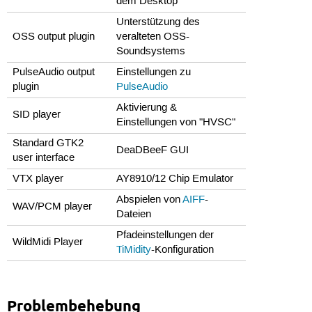
dem Desktop
Unterstützung des
OSS output plugin
veralteten OSS-
Soundsystems
PulseAudio output
Einstellungen zu
plugin
PulseAudio
Aktivierung &
SID player
Einstellungen von "HVSC"
Standard GTK2
DeaDBeeF GUI
user interface
VTX player
AY8910/12 Chip Emulator
Abspielen von
AIFF
-
WAV/PCM player
Dateien
Pfadeinstellungen der
WildMidi Player
TiMidity
-Konfiguration
Problembehebung