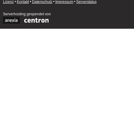
Lizenz
•
Kontakt
•
Datenschutz
•
Impressum
•
Serverstatus
Serverhosting
gespendet von