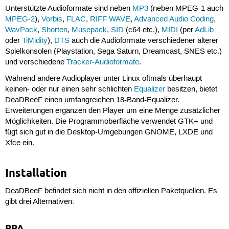
Unterstützte Audioformate sind neben
MP3
(neben MPEG-1 auch
MPEG-2
),
Vorbis
,
FLAC
,
RIFF WAVE
,
Advanced Audio Coding
,
WavPack
,
Shorten
,
Musepack
,
SID
(c64 etc.),
MIDI
(per
AdLib
oder
TiMidity
),
DTS
auch die Audioformate verschiedener älterer
Spielkonsolen (Playstation, Sega Saturn, Dreamcast, SNES etc.)
und verschiedene
Tracker-Audioformate
.
Während andere Audioplayer unter Linux oftmals überhaupt
keinen- oder nur einen sehr schlichten
Equalizer
besitzen, bietet
DeaDBeeF einen umfangreichen 18-Band-Equalizer.
Erweiterungen ergänzen den Player um eine Menge zusätzlicher
Möglichkeiten. Die Programmoberfläche verwendet GTK+ und
fügt sich gut in die Desktop-Umgebungen GNOME, LXDE und
Xfce ein.
Installation
DeaDBeeF befindet sich nicht in den offiziellen Paketquellen. Es
gibt drei Alternativen:
PPA