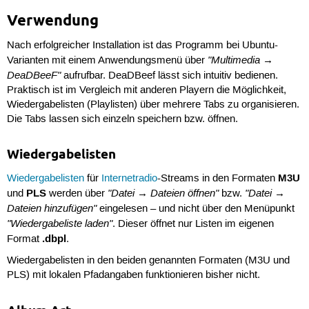
Name=Stop

Name[de]=Stopp

Verwendung
Exec=deadbeef --stop

TargetEnvironment=Unity

Nach erfolgreicher Installation ist das Programm bei Ubuntu-
"Multimedia →
Varianten mit einem Anwendungsmenü über
[Next Shortcut Group]

DeaDBeeF"
aufrufbar. DeaDBeef lässt sich intuitiv bedienen.
Name=Next

Name[de]=Weiter

Praktisch ist im Vergleich mit anderen Playern die Möglichkeit,
Exec=deadbeef --next

Wiedergabelisten (Playlisten) über mehrere Tabs zu organisieren.
TargetEnvironment=Unity

Die Tabs lassen sich einzeln speichern bzw. öffnen.
[Prev Shortcut Group]

Name=Prev

Wiedergabelisten
Name[de]=Zurück

Exec=deadbeef --prev

M3U
Wiedergabelisten
für
Internetradio
-Streams in den Formaten
TargetEnvironment=Unity
PLS
"Datei → Dateien öffnen"
"Datei →
und
werden über
bzw.
Dateien hinzufügen"
eingelesen – und nicht über den Menüpunkt
"Wiedergabeliste laden"
. Dieser öffnet nur Listen im eigenen
.dbpl
Format
.
Wiedergabelisten in den beiden genannten Formaten (M3U und
PLS) mit lokalen Pfadangaben funktionieren bisher nicht.