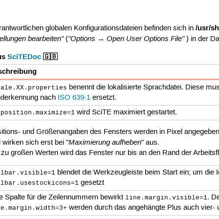
/usr/s
rantwortlichen globalen Konfigurationsdateien befinden sich in
ellungen bearbeiten"
"Options → Open User Options File"
(
) in der D
us
SciTEDoc
🇬🇧
schreibung
benennt die lokalisierte Sprachdatei. Diese mu
cale.XX.properties
nderkennung nach
ISO 639-1
ersetzt.
t
wird SciTE maximiert gestartet.
position.maximize=1
itions- und Größenangaben des Fensters werden in Pixel angegebe
Maximierung aufheben
 wirken sich erst bei "
" aus.
 zu großen Werten wird das Fenster nur bis an den Rand der Arbeits
blendet die Werkzeugleiste beim Start ein; um di
olbar.visible=1
gesetzt
olbar.usestockicons=1
e Spalte für die Zeilennummern bewirkt
. D
line.margin.visible=1
werden durch das angehängte Plus auch vier- un
ne.margin.width=3+