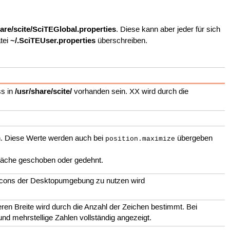
hare/scite/SciTEGlobal.properties
. Diese kann aber jeder für sich
~/.SciTEUser.properties
atei
überschreiben.
/usr/share/scite/
ss in
vorhanden sein. XX wird durch die
n. Diese Werte werden auch bei
übergeben
position.maximize
fläche geschoben oder gedehnt.
e Icons der Desktopumgebung zu nutzen wird
eren Breite wird durch die Anzahl der Zeichen bestimmt. Bei
d mehrstellige Zahlen vollständig angezeigt.