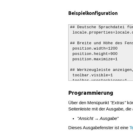
Beispielkonfiguration
## Deutsche Sprachdatei fü
 locale.properties=locale.d
## Breite und Höhe des Fen
 position.width=1200

 position.height=900

 position.maximize=1

## Werkzeugleiste anzeigen
 toolbar.visible=1

 toolbar.usestockicons=1

Programmierung
## nichtproportionale Schri
 font.base=$(font.monospace
"Extras"
 font.small=$(font.monospac
Über den Menüpunkt
kön
 font.comment=$(font.monosp
Seitenleiste mit der Ausgabe, di
 font.text=$(font.monospace
"Ansicht → Ausgabe"
 font.text.comment=$(font.m
 font.embedded.base=$(font.
Dieses Ausgabefenster ist eine
T
 font.embedded.comment=$(fo