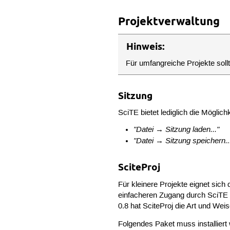
 font.vbs=$(font.monospace)
Projektverwaltung
## Zeilennummern anzeigen,
 line.margin.visible=1

 line.margin.width=4+

Hinweis:
## Pfadanzeige ausblenden,
Für umfangreiche Projekte sollt
 pathbar.visible=0

 statusbar.visible=1

 statusbar.text.1=\

Sitzung
	$(FilePath) | $(FileDate) - $(FileTime) |\

	| $(BufferLength) Zeichen, $(NbOfLines) Zeilen | Position $(LineNumber)/$(ColumnNumber) |\

SciTE bietet lediglich die Möglic
	| Attribute:$(Fil
"Datei → Sitzung laden..."
"Datei → Sitzung speichern..
SciteProj
Für kleinere Projekte eignet sich
einfacheren Zugang durch SciTE 
0.8 hat SciteProj die Art und Wei
Folgendes Paket muss installier