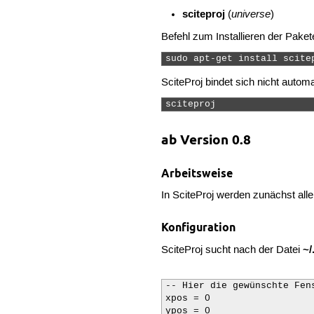
sciteproj
universe
(
)
Befehl zum Installieren der Paket
sudo apt-get install scite
SciteProj bindet sich nicht autom
sciteproj 
ab Version 0.8
Arbeitsweise
In SciteProj werden zunächst all
Konfiguration
~/
SciteProj sucht nach der Datei
-- Hier die gewünschte Fen
xpos = 0

ypos = 0
