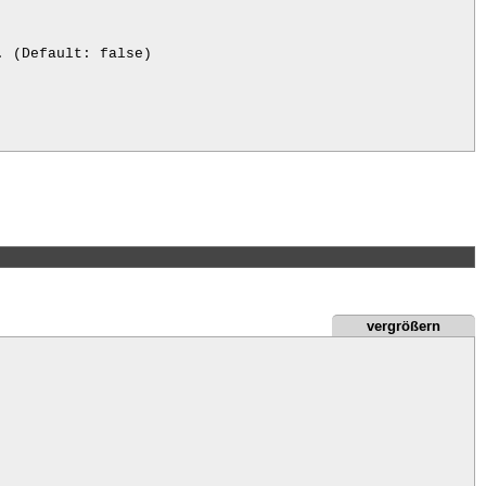
 (Default: false)

et zwischen offenen und geschlossenen Ordnern. (Default:
vergrößern