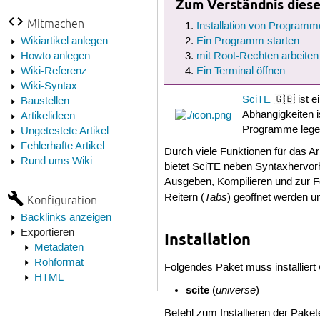
Zum Verständnis dieses
Mitmachen
Installation von Programm
Wikiartikel anlegen
Ein Programm starten
Howto anlegen
mit Root-Rechten arbeiten
Wiki-Referenz
Ein Terminal öffnen
Wiki-Syntax
SciTE
🇬🇧 ist e
Baustellen
Abhängigkeiten is
Artikelideen
Programme lege
Ungetestete Artikel
Fehlerhafte Artikel
Durch viele Funktionen für das 
Rund ums Wiki
bietet SciTE neben Syntaxhervo
Ausgeben, Kompilieren und zur 
Tabs
Reitern (
) geöffnet werden u
Konfiguration
Backlinks anzeigen
Exportieren
Installation
Metadaten
Rohformat
Folgendes Paket muss installier
HTML
scite
universe
(
)
Befehl zum Installieren der Paket