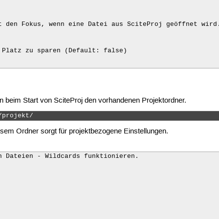
t den Fokus, wenn eine Datei aus SciteProj geöffnet wird.
 Platz zu sparen (Default: false)

bol des Systems verwenden. Hinweis: SciteProj unterscheid
se

beim Start von SciteProj den vorhandenen Projektordner.
 von SciteProj starten. (Default: false)

/projekt/ 
esem Ordner sorgt für projektbezogene Einstellungen.
n Dateien - Wildcards funktionieren.
