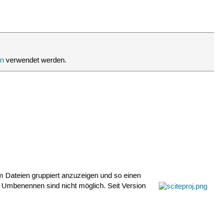
egen

fad unter der Tableiste anzeigen

en
verwendet werden.
pe)
m Dateien gruppiert anzuzeigen und so einen
 Umbenennen sind nicht möglich. Seit Version