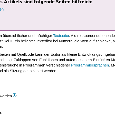
 Artikels sind folgende Seiten hilfreich:
en
in übersichtlicher und mächtiger
Texteditor
. Als ressourcenschonender
t SciTE ein beliebter Texteditor bei Nutzern, die Wert auf schlanke, 
n.
Arbeiten mit Quellcode kann der Editor als kleine Entwicklungsumge
rhebung, Zuklappen von Funktionen und automatischem Einrücken M
Fehlersuche in Programmen verschiedener
Programmiersprachen
. M
nd als Sitzung gespeichert werden.
[1]
t werden
:
e: