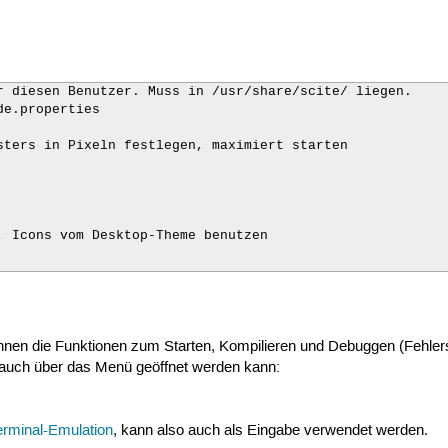
r diesen Benutzer. Muss in /usr/share/scite/ liegen.

e.properties

sters in Pixeln festlegen, maximiert starten

, Icons vom Desktop-Theme benutzen

ft für alle Texte

)

e)

nen die Funktionen zum Starten, Kompilieren und Debuggen (Fehler
ace)

e auch über das Menü geöffnet werden kann:
)

onospace)

monospace)

erminal-Emulation
, kann also auch als Eingabe verwendet werden.
nt.monospace)
