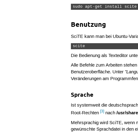
sudo apt-get install scite
Benutzung
SciTE kann man bei Ubuntu-Var
scite 
Die Bedienung als Texteditor unt
Alle Befehle zum Arbeiten stehen 
"Lang
Benutzeroberfläche. Unter
Veränderungen am Programmfens
Sprache
Ist systemweit die deutschsprach
[3]
/usr/share
Root-Rechten
nach
Mehrsprachig wird SciTE, wenn m
gewünschte Sprachdatei in den ei