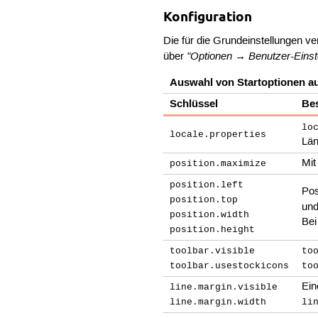
Konfiguration
Die für die Grundeinstellungen ve
"Optionen → Benutzer-Einst
über
Auswahl von Startoptionen a
Schlüssel
Be
lo
locale.properties
Lä
Mi
position.maximize
position.left
Pos
position.top
und
position.width
Bei
position.height
toolbar.visible
to
toolbar.usestockicons
to
Ein
line.margin.visible
line.margin.width
li