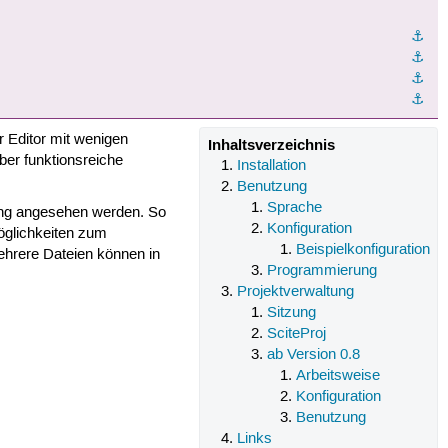
⚓︎
⚓︎
⚓︎
⚓︎
 Editor mit wenigen
Inhaltsverzeichnis
aber funktionsreiche
Installation
Benutzung
Sprache
bung angesehen werden. So
Konfiguration
öglichkeiten zum
Beispielkonfiguration
ehrere Dateien können in
Programmierung
Projektverwaltung
Sitzung
SciteProj
ab Version 0.8
Arbeitsweise
Konfiguration
Benutzung
Links