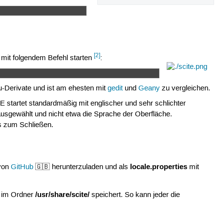
[2]
mit folgendem Befehl starten
:
u-Derivate und ist am ehesten mit
gedit
und
Geany
zu vergleichen.
TE startet standardmäßig mit englischer und sehr schlichter
usgewählt und nicht etwa die Sprache der Oberfläche.
is zum Schließen.
locale.properties
von
GitHub
🇬🇧 herunterzuladen und als
mit
/usr/share/scite/
n im Ordner
speichert. So kann jeder die