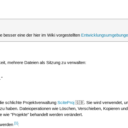


 Ziffernanzahl (hier mindestens 4, mehr wenn nötig) festl
 Statusbar anzeigen, Anzeige personalisieren kompletten P
e besser eine der hier im Wiki vorgestellten
Entwicklungsumgebung
hkeit, mehrere Dateien als Sitzung zu verwalten:
eAttr) | Highlighting:$(Language) | Eingabemodus:$(OverTy
."
 die schlichte Projektverwaltung
SciteProj
🇬🇧. Sie wird verwendet, u
zu haben. Dateioperationen wie Löschen, Verschieben, Kopieren und
se wie "Projekte" behandelt werden verändert.
[1]
t werden
: