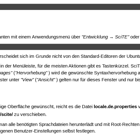
 
"Entwicklung → SciTE"
ianten mit einem Anwendungsmenü über
oder 
erscheidet sich im Grunde nicht von den Standard-Editoren der Ubunt
in der Menüleiste, für die meisten Aktionen gibt es Tastenkürzel. Sci
uages"
"Hervorhebung"
(
) wird die gewünschte Syntaxhervorhebung a
"View"
"Ansicht"
ter unter
(
) gelten nur für dieses Fenster und nur b
locale.de.properties
ige Oberfläche gewünscht, reicht es die Datei
/scite/
zu verschieben.
an alle benötigten Sprachdateien herunterlädt und mit Root-Rechte
genen Benutzer-Einstellungen selbst festlegen.