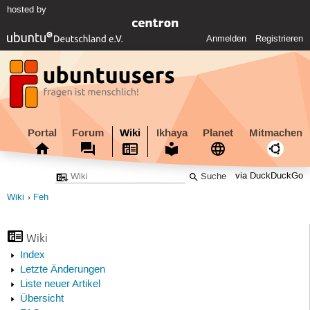
hosted by
Anmelden
Registrieren
Portal
Forum
Wiki
Ikhaya
Planet
Mitmachen
via DuckDuckGo
Wiki
Feh
Wiki
Index
Letzte Änderungen
Liste neuer Artikel
Übersicht