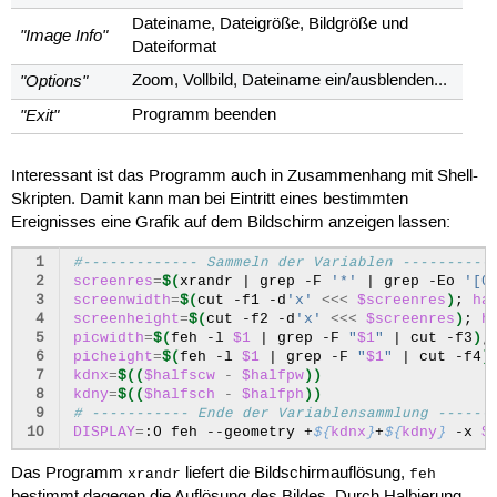
Dateiname, Dateigröße, Bildgröße und
"Image Info"
Dateiformat
"Options"
Zoom, Vollbild, Dateiname ein/ausblenden...
"Exit"
Programm beenden
Interessant ist das Programm auch in Zusammenhang mit Shell-
Skripten. Damit kann man bei Eintritt eines bestimmten
Ereignisses eine Grafik auf dem Bildschirm anzeigen lassen:
 1
#------------- Sammeln der Variablen ----------
 2
screenres
=
$(
xrandr
|
grep
-F
'*'
|
grep
-Eo
'[0
 3
screenwidth
=
$(
cut
-f1
-d
'x'
<<<
$screenres
)
;
ha
 4
screenheight
=
$(
cut
-f2
-d
'x'
<<<
$screenres
)
;
h
 5
picwidth
=
$(
feh
-l
$1
|
grep
-F
"
$1
"
|
cut
-f3
)
;
 6
picheight
=
$(
feh
-l
$1
|
grep
-F
"
$1
"
|
cut
-f4
)
 7
kdnx
=
$((
$halfscw
-
$halfpw
))
 8
kdny
=
$((
$halfsch
-
$halfph
))
 9
# ----------- Ende der Variablensammlung ------
10
DISPLAY
=
:0
feh
--geometry
+
${
kdnx
}
+
${
kdny
}
-x
$
Das Programm
liefert die Bildschirmauflösung,
xrandr
feh
bestimmt dagegen die Auflösung des Bildes. Durch Halbierung