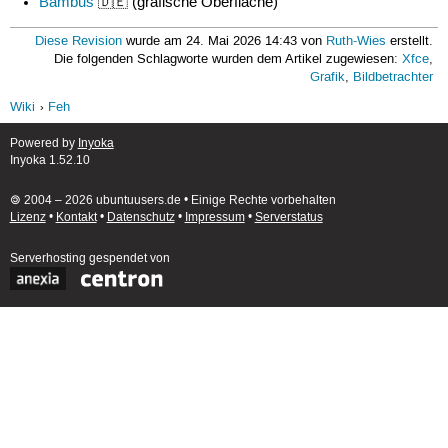
Bambus
🇩🇪 (grafische Oberfläche)
Diese Revision
wurde am 24. Mai 2026 14:43 von
Ruth-Wies
erstellt.
Die folgenden Schlagworte wurden dem Artikel zugewiesen:
Xfce
,
Grafik
,
Bildbetrachter
Wiki
Feh
Powered by
Inyoka
Inyoka 1.52.10
🄯 2004 – 2026 ubuntuusers.de • Einige Rechte vorbehalten
Lizenz
•
Kontakt
•
Datenschutz
•
Impressum
•
Serverstatus
Serverhosting
gespendet von