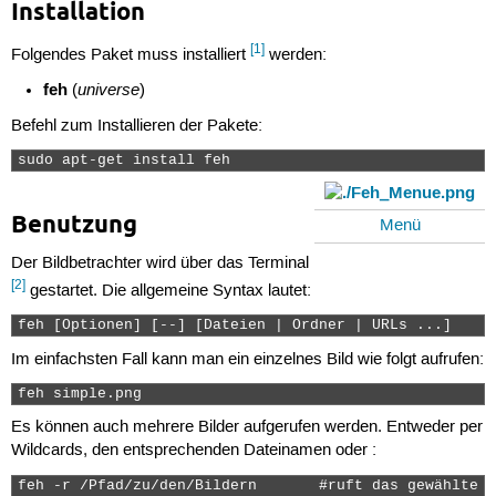
Installation
[1]
Folgendes Paket muss installiert
werden:
feh
universe
(
)
Befehl zum Installieren der Pakete:
sudo apt-get install feh 
Benutzung
Menü
Der Bildbetrachter wird über das Terminal
[2]
gestartet. Die allgemeine Syntax lautet:
feh [Optionen] [--] [Dateien | Ordner | URLs ...] 
Im einfachsten Fall kann man ein einzelnes Bild wie folgt aufrufen:
feh simple.png 
Es können auch mehrere Bilder aufgerufen werden. Entweder per
Wildcards, den entsprechenden Dateinamen oder :
feh -r /Pfad/zu/den/Bildern       #ruft das gewählte V