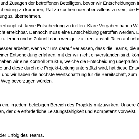
d Zusagen der betroffenen Beteiligten, bevor wir Entscheidungen tre
heidung zu kommen, Rat zu suchen oder aber willens zu sein, die Ent
tzung zu übernehmen.
erhaupt ist, keine Entscheidung zu treffen: Klare Vorgaben haben Wer
ht erreichbar. Dennoch muss eine Entscheidung getroffen werden. Es 
, zu lernen und in Zukunft dann weniger zu irren, anstatt Taten auf u
esser arbeitet, wenn wir uns darauf verlassen, dass die Teams, die a
n einer Entscheidung erfahren, mit der wir nicht einverstanden sind,
 haben wir eine Kontroll-Struktur, welche die Entscheidung überprüfe
e und diese durch die Projekt-Leitung unterstützt wird, hat diese En
 und wir haben die höchste Wertschätzung für die Bereitschaft, zum P
en Weg bevorzugen würden.
) ein, in jedem beliebigen Bereich des Projekts mitzuwirken. Unsere
 der die erforderliche Leistungsfähigkeit und Kompetenz vorweist.
t der Erfolg des Teams.