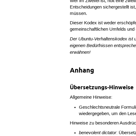
Wer im Zweifel ist, holt eine zwe
Entscheidungen sichergestellt ist
müssen.
Dieser Kodex ist weder erschöpf
gemeinschaftlichen Umfelds und d
Der Ubuntu-Verhaltenskodex ist 
eigenen Bedürfnissen entsprechen
erwähnen!
Anhang
Übersetzungs-Hinweise
Allgemeine Hinweise:
Geschlechtsneutrale Formuli
wiedergegeben, um den Lese
Hinweise zu besonderen Ausdrü
benevolent dictator
: Überset