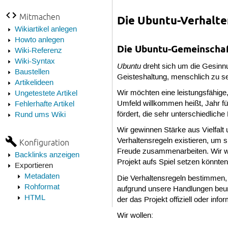
Mitmachen
Die Ubuntu-Verhalte
Wikiartikel anlegen
Howto anlegen
Die Ubuntu-Gemeinscha
Wiki-Referenz
Wiki-Syntax
Ubuntu
dreht sich um die Gesinnu
Baustellen
Geisteshaltung, menschlich zu se
Artikelideen
Wir möchten eine leistungsfähig
Ungetestete Artikel
Umfeld willkommen heißt, Jahr f
Fehlerhafte Artikel
fördert, die sehr unterschiedlich
Rund ums Wiki
Wir gewinnen Stärke aus Vielfalt 
Verhaltensregeln existieren, um 
Konfiguration
Freude zusammenarbeiten. Wir we
Backlinks anzeigen
Projekt aufs Spiel setzen könnten
Exportieren
Metadaten
Die Verhaltensregeln bestimmen, w
Rohformat
aufgrund unsere Handlungen beurt
HTML
der das Projekt offiziell oder info
Wir wollen: