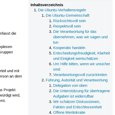
Inhaltsverzeichnis
Die Ubuntu-Verhaltensregeln
Die Ubuntu-Gemeinschaft
Rücksichtsvoll sein
Respektvoll sein
Die Verantwortung für das
mfasst die
übernehmen, was wir sagen und
tun
mplexen
Kooperativ handeln
 Gruppen
Entscheidungsfreudigkeit, Klarheit
und Einigkeit wertschätzen
Um Hilfe bitten, wenn wir unsicher
sind
teil und mit
Verantwortungsvoll zurücktreten
Person an dem
Führung, Autorität und Verantwortung
Delegation von oben
as Projekt
Die Unterstützung für übertragene
ürdigt wird,
Aufgaben ist widerrufbar
mmt.
Wir schätzen Diskussionen,
Fakten und Entschlossenheit
Offene Meritokratie