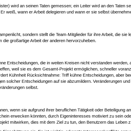
ister) wird an seinen Taten gemessen; ein Leiter wird an den Taten 
 Er weiß, wann er Arbeit delegieren und wann er sie selbst überneh
ampenlicht, sondern stellt die Team-Mitglieder für ihre Arbeit, die sie 
m die großartige Arbeit der anderen hervorzuheben.
hne Entscheidungen, die in weiten Kreisen nicht verstanden werden, a
reffen, weil sie es dem Gesamt-Projekt ermöglichen, schneller vora
rdert Kühnheit Rücksichtnahme: Triff kühne Entscheidungen, aber b
gen solcher Entscheidungen auf sie abzumildern. Veränderungen und i
eränderungen selbst.
nen, wenn sie aufgrund ihrer beruflichen Tätigkeit oder Beteiligung 
ein erwecken könnten, durch Eigeninteresses motiviert zu sein oder
ojekt mitwirken, dies mit dem Ziel zu tun, den Benutzern das Leben zu