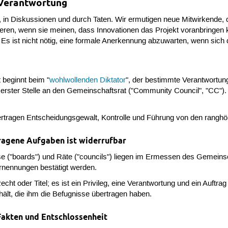
 Verantwortung
ild, in Diskussionen und durch Taten. Wir ermutigen neue Mitwirkende
eren, wenn sie meinen, dass Innovationen das Projekt voranbring
. Es ist nicht nötig, eine formale Anerkennung abzuwarten, wenn sic
 beginnt beim "
wohlwollenden Diktator
", der bestimmte Verantwortun
 erster Stelle an den Gemeinschaftsrat ("Community Council", "CC"). 
bertragen Entscheidungsgewalt, Kontrolle und Führung von den ranghöh
ragene Aufgaben ist widerrufbar
e ("boards") und Räte ("councils") liegen im Ermessen des Gemeins
rnennungen bestätigt werden.
cht oder Titel; es ist ein Privileg, eine Verantwortung und ein Auftra
hält, die ihm die Befugnisse übertragen haben.
Fakten und Entschlossenheit