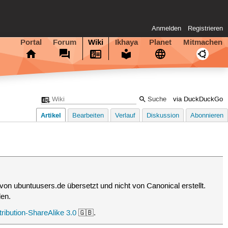
Anmelden
Registrieren
Portal
Forum
Wiki
Ikhaya
Planet
Mitmachen
via DuckDuckGo
Artikel
Bearbeiten
Verlauf
Diskussion
Abonnieren
von ubuntuusers.de übersetzt und nicht von Canonical erstellt.
den.
ibution-ShareAlike 3.0
🇬🇧.