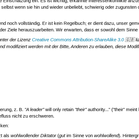
ite Einschätzung ein. Es ist wichtig, erkannte Interessenkonflikte anz
, selbst wenn sie hin und wieder unbeliebt, schwierig oder zugunsten
end noch vollständig. Er ist kein Regelbuch; er dient dazu, unser
er Ziele herauszuarbeiten. Wir erwarten, dass er sowohl dem Sinne a
unter der Lizenz
Creative Commons Attribution-ShareAlike 3.0
🇬🇧 li
d modifiziert werden mit der Bitte, Anderen zu erlauben, diese Modi
"A leader"
"their"
erung, z. B.
will only retain
authority..." ("their" mei
fluss nicht zu erschweren.
cken:
wohlwollender Diktator
gut
wohlwollend
zt als
(
im Sinne von
). Hinter