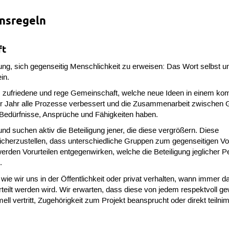
nsregeln
ft
ng, sich gegenseitig Menschlichkeit zu erweisen: Das Wort selbst u
in.
e, zufriedene und rege Gemeinschaft, welche neue Ideen in einem ko
ür Jahr alle Prozesse verbessert und die Zusammenarbeit zwischen
e Bedürfnisse, Ansprüche und Fähigkeiten haben.
und suchen aktiv die Beteiligung jener, die diese vergrößern. Diese
sicherzustellen, dass unterschiedliche Gruppen zum gegenseitigen Vor
rden Vorurteilen entgegenwirken, welche die Beteiligung jeglicher 
.
ie wir uns in der Öffentlichkeit oder privat verhalten, wann immer d
eilt werden wird. Wir erwarten, dass diese von jedem respektvoll gew
rmell vertritt, Zugehörigkeit zum Projekt beansprucht oder direkt teilni