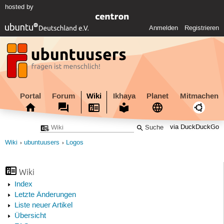
hosted by
Anmelden
Registrieren
Portal
Forum
Wiki
Ikhaya
Planet
Mitmachen
via DuckDuckGo
Wiki
ubuntuusers
Logos
Wiki
Index
Letzte Änderungen
Liste neuer Artikel
Übersicht