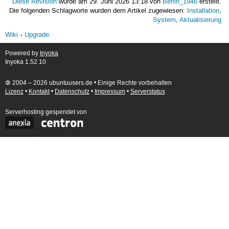
Diese Revision
wurde am 29. Juni 2026 13:18 von
Berlin_1946
erstellt.
Die folgenden Schlagworte wurden dem Artikel zugewiesen:
Installation
,
System
,
Aktualisierung
Wiki
Upgrade
Powered by
Inyoka
Inyoka 1.52.10
🄯 2004 – 2026 ubuntuusers.de • Einige Rechte vorbehalten
Lizenz
•
Kontakt
•
Datenschutz
•
Impressum
•
Serverstatus
Serverhosting
gespendet von