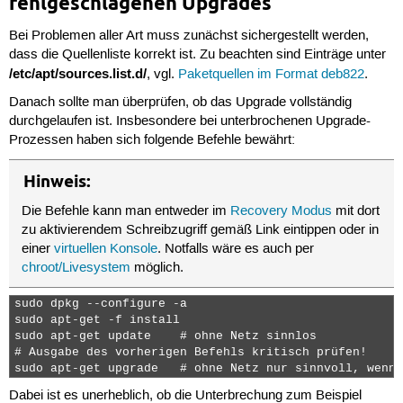
fehlgeschlagenen Upgrades
Bei Problemen aller Art muss zunächst sichergestellt werden,
dass die Quellenliste korrekt ist. Zu beachten sind Einträge unter
/etc/apt/sources.list.d/
, vgl.
Paketquellen im Format deb822
.
Danach sollte man überprüfen, ob das Upgrade vollständig
durchgelaufen ist. Insbesondere bei unterbrochenen Upgrade-
Prozessen haben sich folgende Befehle bewährt:
Hinweis:
Die Befehle kann man entweder im
Recovery Modus
mit dort
zu aktivierendem Schreibzugriff gemäß Link eintippen oder in
einer
virtuellen Konsole
. Notfalls wäre es auch per
chroot/Livesystem
möglich.
sudo dpkg --configure -a

sudo apt-get -f install

sudo apt-get update    # ohne Netz sinnlos

# Ausgabe des vorherigen Befehls kritisch prüfen!

sudo apt-get upgrade   # ohne Netz nur sinnvoll, wenn 
Dabei ist es unerheblich, ob die Unterbrechung zum Beispiel