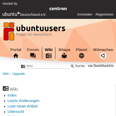
hosted by
Anmelden
Registrieren
Portal
Forum
Wiki
Ikhaya
Planet
Mitmachen
via DuckDuckGo
Wiki
Upgrade
Wiki
Index
Letzte Änderungen
Liste neuer Artikel
Übersicht