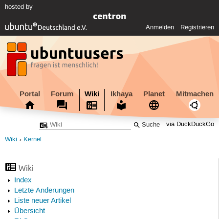
hosted by
Anmelden
Registrieren
Portal
Forum
Wiki
Ikhaya
Planet
Mitmachen
via DuckDuckGo
Wiki
Kernel
Wiki
Index
Letzte Änderungen
Liste neuer Artikel
Übersicht