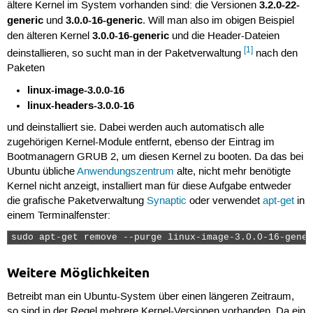
3.2.0-22-
ältere Kernel im System vorhanden sind: die Versionen
generic
3.0.0-16-generic
und
. Will man also im obigen Beispiel
3.0.0-16-generic
den älteren Kernel
und die Header-Dateien
[1]
deinstallieren, so sucht man in der Paketverwaltung
nach den
Paketen
linux-image-3.0.0-16
linux-headers-3.0.0-16
und deinstalliert sie. Dabei werden auch automatisch alle
zugehörigen Kernel-Module entfernt, ebenso der Eintrag im
Bootmanagern GRUB 2, um diesen Kernel zu booten. Da das bei
Ubuntu übliche
Anwendungszentrum
alte, nicht mehr benötigte
Kernel nicht anzeigt, installiert man für diese Aufgabe entweder
die grafische Paketverwaltung
Synaptic
oder verwendet
apt-get
in
einem Terminalfenster:
sudo apt-get remove --purge linux-image-3.0.0-16-gener
Weitere Möglichkeiten
Betreibt man ein Ubuntu-System über einen längeren Zeitraum,
so sind in der Regel mehrere Kernel-Versionen vorhanden. Da ein