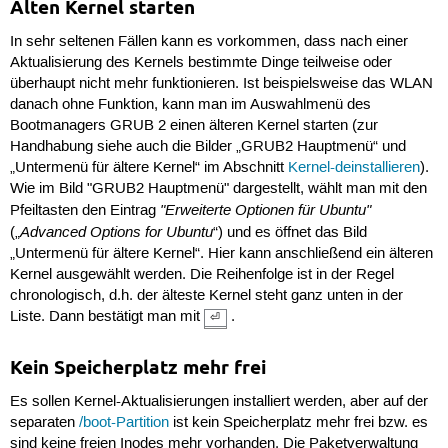
Alten Kernel starten
In sehr seltenen Fällen kann es vorkommen, dass nach einer
Aktualisierung des Kernels bestimmte Dinge teilweise oder
überhaupt nicht mehr funktionieren. Ist beispielsweise das WLAN
danach ohne Funktion, kann man im Auswahlmenü des
Bootmanagers GRUB 2 einen älteren Kernel starten (zur
Handhabung siehe auch die Bilder „GRUB2 Hauptmenü“ und
„Untermenü für ältere Kernel“ im Abschnitt
Kernel-deinstallieren
).
Wie im Bild "GRUB2 Hauptmenü" dargestellt, wählt man mit den
"Erweiterte Optionen für Ubuntu"
Pfeiltasten den Eintrag
Advanced Options for Ubuntu
(„
“) und es öffnet das Bild
„Untermenü für ältere Kernel“. Hier kann anschließend ein älteren
Kernel ausgewählt werden. Die Reihenfolge ist in der Regel
chronologisch, d.h. der älteste Kernel steht ganz unten in der
Liste. Dann bestätigt man mit
.
⏎
Kein Speicherplatz mehr frei
Es sollen Kernel-Aktualisierungen installiert werden, aber auf der
separaten
/boot-Partition
ist kein Speicherplatz mehr frei bzw. es
sind keine freien Inodes mehr vorhanden. Die Paketverwaltung