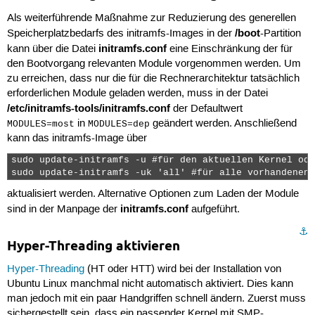
Als weiterführende Maßnahme zur Reduzierung des generellen
/boot
Speicherplatzbedarfs des initramfs-Images in der
-Partition
initramfs.conf
kann über die Datei
eine Einschränkung der für
den Bootvorgang relevanten Module vorgenommen werden. Um
zu erreichen, dass nur die für die Rechnerarchitektur tatsächlich
erforderlichen Module geladen werden, muss in der Datei
/etc/initramfs-tools/initramfs.conf
der Defaultwert
in
geändert werden. Anschließend
MODULES=most
MODULES=dep
kann das initramfs-Image über
sudo update-initramfs -u #für den aktuellen Kernel oder
sudo update-initramfs -uk 'all' #für alle vorhandenen 
aktualisiert werden. Alternative Optionen zum Laden der Module
initramfs.conf
sind in der Manpage der
aufgeführt.
⚓︎
Hyper-Threading aktivieren
Hyper-Threading
(HT oder HTT) wird bei der Installation von
Ubuntu Linux manchmal nicht automatisch aktiviert. Dies kann
man jedoch mit ein paar Handgriffen schnell ändern. Zuerst muss
sichergestellt sein, dass ein passender Kernel mit SMP-