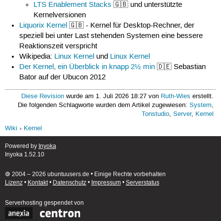
LTS Enablement Stacks
🇬🇧 und unterstützte
Kernelversionen
Liquorix Kernel
🇬🇧 - Kernel für Desktop-Rechner, der
speziell bei unter Last stehenden Systemen eine bessere
Reaktionszeit verspricht
Wikipedia:
Linux Kernel
und
Linux Kernel
Der Kernel, ein Überblick in knapp 2½ min
🇩🇪 Sebastian
Bator auf der Ubucon 2012
Diese Revision
wurde am 1. Juli 2026 18:27 von
Ruth-Wies
erstellt.
Die folgenden Schlagworte wurden dem Artikel zugewiesen:
System
,
Tonstudio
,
Server
,
Kernel
Wiki
Kernel
Powered by
Inyoka
Inyoka 1.52.10
🄯 2004 – 2026 ubuntuusers.de • Einige Rechte vorbehalten
Lizenz
•
Kontakt
•
Datenschutz
•
Impressum
•
Serverstatus
Serverhosting
gespendet von