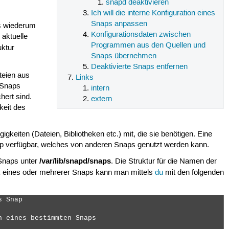
snapd deaktivieren
Ich will die interne Konfiguration eines
Snaps anpassen
s wiederum
Konfigurationsdaten zwischen
 aktuelle
Programmen aus den Quellen und
uktur
Snaps übernehmen
Deaktivierte Snaps entfernen
teien aus
Links
 Snaps
intern
hert sind.
extern
keit des
keiten (Dateien, Bibliotheken etc.) mit, die sie benötigen. Eine
p verfügbar, welches von anderen Snaps genutzt werden kann.
/var/lib/snapd/snaps
 Snaps unter
. Die Struktur für die Namen der
k eines oder mehrerer Snaps kann man mittels
du
mit den folgenden
 Snap

 eines bestimmten Snaps
