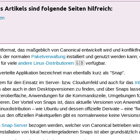
 Artikels sind folgende Seiten hilfreich:
en
tformat, das maßgeblich von Canonical entwickelt wird und konfliktfr
s der normalen
Paketverwaltung
installiert und genutzt werden kann; e
für viele
andere Linux-Distributionen
🇬🇧 verfügbar.
rteilte Applikation bezeichnet man ebenfalls kurz als "Snap".
lem für den Einsatz im Server- bzw. Cloudumfeld und auch für das
In
s aber auch in den Desktopversionen zu finden, und über Snaps lass
zeroberfläche, Anwendungen für die Kommandozeile, Umgebungen f
ieren. Der Vorteil von Snaps ist, dass aktuelle Versionen von Anwen
Linuxdistribution – wie Ubuntu und dessen offizielle Derivate – eine "f
n aus den offiziellen Paketquellen gibt es normalerweise keine Version
n
Snap-Server
bezogen werden, welcher von Canonical betrieben wird.
 Installation von lokal heruntergeladenen Snaps ist aber grundsätzlich