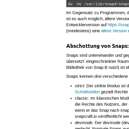
du -hc /var/lib/snapd/snap
Im Gegensatz zu Programmen, die
ist es auch möglich, ältere Vers
Entwicklerversion auf
https://snap
(mindestens) eine
ältere Version 
Abschottung von Snaps
Snaps sind untereinander und ge
übersetzt: eingeschränkter Raum
Bibliothek von Snap B nutzt) ist 
Snaps kennen drei verschiedene
strict
: Der strikte Modus ist
Schnittstellen
gezielt Rechte
classic
: Im klassischen Modu
die Rechte des Nutzers, der 
wenn er das Snap nach snapc
snapcraft.io veröffentlicht we
devmode
: Der devmode (dev
gedacht. Normale Snaps a