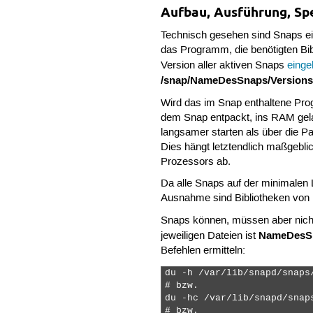
Aufbau, Ausführung, Sp
Technisch gesehen sind Snaps ein
das Programm, die benötigten Bib
Version aller aktiven Snaps
einge
/snap/NameDesSnaps/Version
Wird das im Snap enthaltene Prog
dem Snap entpackt, ins RAM ge
langsamer starten als über die P
Dies hängt letztendlich maßgebl
Prozessors ab.
Da alle Snaps auf der minimalen L
Ausnahme sind Bibliotheken von
Snaps können, müssen aber nicht
NameDesSn
jeweiligen Dateien ist
Befehlen ermitteln:
du -h /var/lib/snapd/snaps
# bzw.

du -hc /var/lib/snapd/snap
# bzw.
