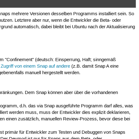
Snaps mehrere Versionen desselben Programms installiert sein. So
tzen. Letztere aber nur, wenn die Entwickler die Beta- oder
rgrund automatisch, dabei bleibt bei Ubuntu nach der Aktualisierung
em "Confinement" (deutsch: Einsperrung, Haft; sinngemäß
r
Zugriff von einem Snap auf andere
(z.B. damit Snap A eine
gebenenfalls manuell hergestellt werden.
inschränkungen. Dem Snap können aber über die vorhandenen
Programm, d.h. das via Snap ausgeführte Programm darf alles, was
iert werden muss, muss der Entwickler dies explizit deklarieren,
en einen zusätzlich, manuellen Review-Prozess, bevor diese bei
ist primär für Entwickler zum Testen und Debuggen von Snaps
. Der Devmod ist nur für Snaps aus dem Beta- oder