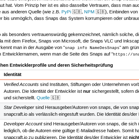
ut hat. Vom Prinzip her ist es also dasselbe Vertrauen, dass man a
re aus anderen Quelle (wie z.B.
PyPi
🇬🇧,
NPM
🇬🇧), Einbinden von
iger bis unmöglich, dass Snaps das System korrumpieren oder unbrau
o als besonders vertrauenswürdig gekennzeichnet, nämlich solche, die 
a mit dem Firefox, Snaps von Microsoft, die Snaps VLC und Inkscape
erkennt man in der Ausgabe von "
" am grü
snap info NameDesSnaps
 Entwicklernamen, wenn man die Seite des Snaps auf "
https://sn
chen Entwicklerprofile und deren Sicherheitsprüfung
Identität
Verified Accounts
sind Instituten, Stiftungen oder Unternehmen vorb
nur
Autoren. Die Identität der Entwickler ist
sichergestellt, sofern d
und sicherstellt.
Quelle
🇬🇧
Star Developer
sind Herausgeber/Autoren von snaps, die von snapcraf
snapcraft.io als verlässlich eingestuft wurden. Die Identität des/der
Developer Account
sind Herausgeber/Autoren von snaps, die sich üb
lediglich, ob die Autoren eine gültige E-Mailadresse haben. Somit h
nich
snapcraft.io zu publizieren. Die Identität des/der Entwickler ist