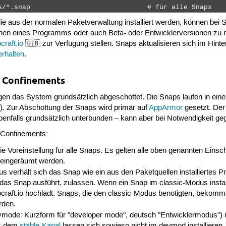
s/*.snap                             # für alle Snaps 
 aus der normalen Paketverwaltung installiert werden, können bei 
ionen eines Programms oder auch Beta- oder Entwicklerversionen zu nu
craft.io
🇬🇧 zur Verfügung stellen. Snaps aktualisieren sich im Hinte
erhalten
.
: Confinements
gen das System grundsätzlich abgeschottet. Die Snaps laufen in ein
). Zur Abschottung der Snaps wird primär auf
AppArmor
gesetzt. De
ebenfalls grundsätzlich unterbunden – kann aber bei Notwendigkeit ge
 Confinements:
 die Voreinstellung für alle Snaps. Es gelten alle oben genannten E
 eingeräumt werden.
s verhält sich das Snap wie ein aus den Paketquellen installiertes 
das Snap ausführt, zulassen. Wenn ein Snap im classic-Modus install
raft.io hochlädt. Snaps, die den classic-Modus benötigten, bekomm
rden.
mode: Kurzform für "developer mode", deutsch "Entwicklermodus") 
us dem
stable-Kanal
lassen sich sowieso nicht im devmod installieren