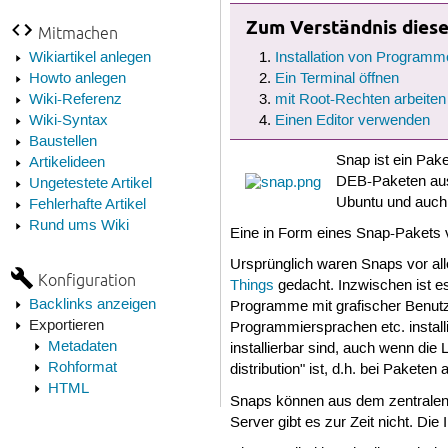
Zum Verständnis dieses
Mitmachen
Wikiartikel anlegen
Installation von Programm
Howto anlegen
Ein Terminal öffnen
Wiki-Referenz
mit Root-Rechten arbeiten
Wiki-Syntax
Einen Editor verwenden
Baustellen
Snap ist ein Pake
Artikelideen
DEB-Paketen au
Ungetestete Artikel
Ubuntu und auch 
Fehlerhafte Artikel
Rund ums Wiki
Eine in Form eines Snap-Pakets ve
Ursprünglich waren Snaps vor al
Konfiguration
Things
gedacht. Inzwischen ist e
Backlinks anzeigen
Programme mit grafischer Benut
Exportieren
Programmiersprachen etc. install
Metadaten
installierbar sind, auch wenn die 
Rohformat
distribution" ist, d.h. bei Pakete
HTML
Snaps können aus dem zentrale
Server gibt es zur Zeit nicht. Die