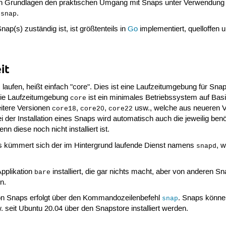
den Grundlagen den praktischen Umgang mit Snaps unter Verwendung 
s
.
snap
nap(s) zuständig ist, ist größtenteils in
Go
implementiert, quelloffen u
it
 laufen, heißt einfach "core". Dies ist eine Laufzeitumgebung für Sna
. Die Laufzeitumgebung
ist ein minimales Betriebssystem auf Bas
core
eitere Versionen
,
,
usw., welche aus neueren 
core18
core20
core22
 der Installation eines Snaps wird automatisch auch die jeweilig benö
 diese noch nicht installiert ist.
s kümmert sich der im Hintergrund laufende Dienst namens
, 
snapd
pplikation
installiert, die gar nichts macht, aber von anderen Sn
bare
n.
 von Snaps erfolgt über den Kommandozeilenbefehl
. Snaps können
snap
 seit Ubuntu 20.04 über den Snapstore installiert werden.