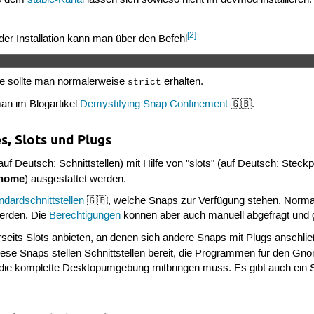
[2]
der Installation kann man über den Befehl
be sollte man normalerweise
erhalten.
strict
man im Blogartikel
Demystifying Snap Confinement
🇬🇧.
es, Slots und Plugs
uf Deutsch: Schnittstellen) mit Hilfe von "slots" (auf Deutsch: Steckp
/home
) ausgestattet werden.
ndardschnittstellen
🇬🇧, welche Snaps zur Verfügung stehen. Normaler
werden. Die
Berechtigungen
können aber auch manuell abgefragt und ge
eits Slots anbieten, an denen sich andere Snaps mit Plugs anschlie
iese Snaps stellen Schnittstellen bereit, die Programmen für den G
 die komplette Desktopumgebung mitbringen muss. Es gibt auch ein 