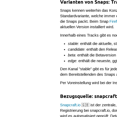
Varianten von Snaps: T
Snaps kennen weiterhin das Konz
Standardvariante, welche immer ex
die Snaps packt. Beim Snap
Fire
aktuellen Version installiert wird.
Innerhalb eines Tracks gibt es 
stable
: enthält die aktuelle,
candidate
: enthält den Rele
beta
: enthält die Betaversi
edge
: enthält die neueste, 
Den Kanal "stable" gibt es für j
dem Bereitstellenden des Snaps 
Per Voreinstellung wird bei der Ins
Bezugsquelle: snapcraft
Snapcraft.io
🇬🇧 ist der zentrale
Registrierung bei snapcraft.io, d
wird es automatisiert geprüft; De