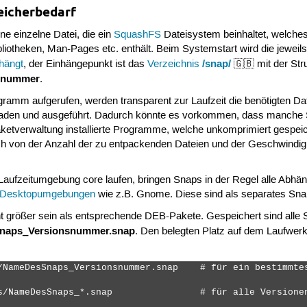
eicherbedarf
e einzelne Datei, die ein
SquashFS
Dateisystem beinhaltet, welche
liotheken, Man-Pages etc. enthält. Beim Systemstart wird die jeweils
/snap/
hängt
, der Einhängepunkt ist das
Verzeichnis
🇬🇧 mit der Str
snummer
.
ramm aufgerufen, werden transparent zur Laufzeit die benötigten Da
laden und ausgeführt. Dadurch könnte es vorkommen, dass manche
aketverwaltung installierte Programme, welche unkomprimiert gespeic
ich von der Anzahl der zu entpackenden Dateien und der Geschwindig
aufzeitumgebung core laufen, bringen Snaps in der Regel alle Abhängig
Desktopumgebungen
wie z.B. Gnome. Diese sind als separates Sna
 größer sein als entsprechende DEB-Pakete. Gespeichert sind alle
aps_Versionsnummer.snap
. Den belegten Platz auf dem Laufwer
/NameDesSnaps_Versionsnummer.snap    # für ein bestimmtes
s/NameDesSnaps_*.snap                # für alle Versionen