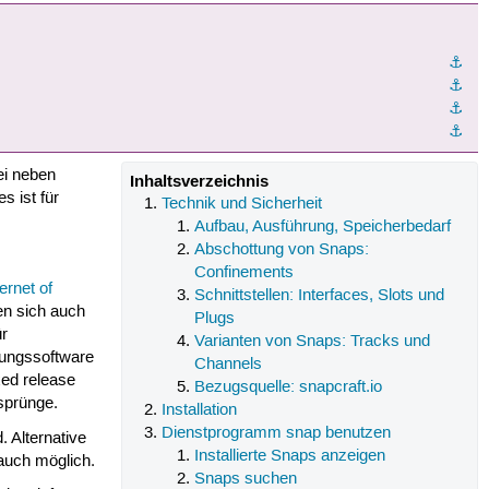
⚓︎
⚓︎
⚓︎
⚓︎
ei neben
Inhaltsverzeichnis
s ist für
Technik und Sicherheit
Aufbau, Ausführung, Speicherbedarf
Abschottung von Snaps:
Confinements
ternet of
Schnittstellen: Interfaces, Slots und
en sich auch
Plugs
ür
Varianten von Snaps: Tracks und
dungssoftware
Channels
ixed release
Bezugsquelle: snapcraft.io
ssprünge.
Installation
Dienstprogramm snap benutzen
 Alternative
Installierte Snaps anzeigen
 auch möglich.
Snaps suchen