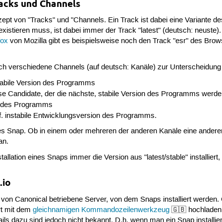
racks und Channels
ept von "Tracks" und "Channels. Ein Track ist dabei eine Variante 
istieren muss, ist dabei immer der Track "latest" (deutsch: neuste).
fox
von Mozilla gibt es beispielsweise noch den Track "esr" des Bro
noch verschiedene Channels (auf deutsch: Kanäle) zur Unterscheidun
 stabile Version des Programms
ase Candidate, der die nächste, stabile Version des Programms werden
on des Programms
ggf. instabile Entwicklungsversion des Programms.
edes Snap. Ob in einem oder mehreren der anderen Kanäle eine ander
an.
tallation eines Snaps immer die Version aus "latest/stable" installiert, 
.io
, von Canonical betriebene Server, von dem Snaps installiert werden
ort mit dem
gleichnamigen Kommandozeilenwerkzeug
🇬🇧 hochladen 
tails dazu sind jedoch nicht bekannt. D.h. wenn man ein Snap installi