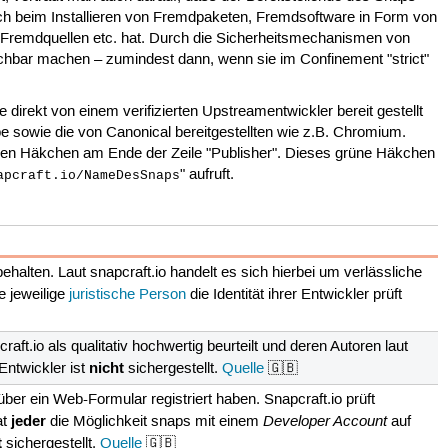
uch beim Installieren von Fremdpaketen, Fremdsoftware in Form von
 Fremdquellen etc. hat. Durch die Sicherheitsmechanismen von
chbar machen – zumindest dann, wenn sie im Confinement "strict"
direkt von einem verifizierten Upstreamentwickler bereit gestellt
 sowie die von Canonical bereitgestellten wie z.B. Chromium.
nen Häkchen am Ende der Zeile "Publisher". Dieses grüne Häkchen
" aufruft.
apcraft.io/NameDesSnaps
ehalten. Laut snapcraft.io handelt es sich hierbei um verlässliche
ie jeweilige
juristische Person
die Identität ihrer Entwickler prüft
t.io als qualitativ hochwertig beurteilt und deren Autoren laut
nicht
 Entwickler ist
sichergestellt.
Quelle
🇬🇧
er ein Web-Formular registriert haben. Snapcraft.io prüft
jeder
Developer Account
at
die Möglichkeit snaps mit einem
auf
t
sichergestellt.
Quelle
🇬🇧