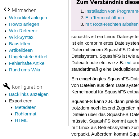
Zum Verständnis dieses
Mitmachen
Installation von Programm
Wikiartikel anlegen
Ein Terminal öffnen
Howto anlegen
mit Root-Rechten arbeiten
Wiki-Referenz
squashfs ist ein Linux-Dateisyst
Wiki-Syntax
ist ein komprimiertes Dateisystem
Baustellen
Datei mit einem SquashFS-Dateisy
Artikelideen
Dateisystem. SquashFS ist wie a
Ungetestete Artikel
Dateiattribute etc. wie z.B.
ext
auc
Fehlerhafte Artikel
standardmäßig eine Deduplizieru
Rund ums Wiki
Ein eingehängtes SquashFS-Dateis
von Dateien aus dem Dateisystem 
Konfiguration
Kernelmodul für SquashFS entpa
Backlinks anzeigen
Exportieren
SquashFS kann z.B. dann praktis
Metadaten
trotzdem noch lesend Zugreifen 
Rohformat
Dateien über das SquashFS-Datei
HTML
müsste. SquashFS kommt auch 
mit Linux als Betriebssystem zu
verpackt. Außerdem kommt Squash