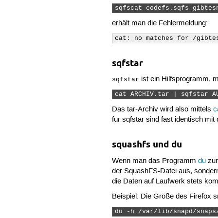
sqfscat codefs.sqfs gibtes
erhält man die Fehlermeldung:
cat: no matches for /gibte
sqfstar
ist ein Hilfsprogramm, m
sqfstar
cat ARCHIV.tar | sqfstar A
Das tar-Archiv wird also mittels
c
für sqfstar sind fast identisch 
squashfs und du
Wenn man das Programm
du
zur
der SquashFS-Datei aus, sondern e
die Daten auf Laufwerk stets kom
Beispiel: Die Größe des Firefox 
du -h /var/lib/snapd/snaps