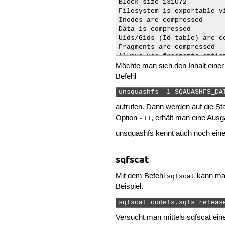
Block size 131072

Filesystem is exportable vi
Inodes are compressed

Data is compressed

Uids/Gids (Id table) are co
Fragments are compressed

Always-use-fragments option
Möchte man sich den Inhalt eine
Xattrs are compressed

Duplicates are removed

Befehl
Number of fragments 1608

Number of inodes 39148

unsquashfs -l SQAUASHFS_DA
Number of ids 1

aufrufen. Dann werden auf die S
Number of xattr ids 0
Option
, erhält man eine Aus
-ll
unsquashfs kennt auch noch eine 
sqfscat
Mit dem Befehl
kann man
sqfscat
Beispiel:
sqfscat codefs.sqfs releas
Versucht man mittels sqfscat ein