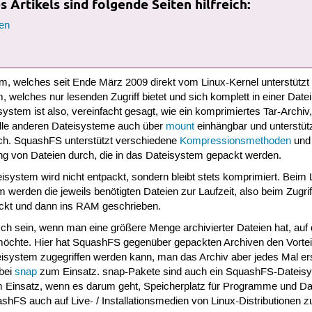
 Artikels sind folgende Seiten hilfreich:
en
em, welches seit Ende März 2009 direkt vom Linux-Kernel unterstützt
, welches nur lesenden Zugriff bietet und sich komplett in einer Datei
stem ist also, vereinfacht gesagt, wie ein komprimiertes Tar-Archiv,
lle anderen Dateisysteme auch über
mount
einhängbar und unterstüt
h. SquashFS unterstützt verschiedene
Kompressionsmethoden
und 
ng von Dateien durch, die in das Dateisystem gepackt werden.
ystem wird nicht entpackt, sondern bleibt stets komprimiert. Beim 
werden die jeweils benötigten Dateien zur Laufzeit, also beim Zugrif
ckt und dann ins RAM geschrieben.
ch sein, wenn man eine größere Menge archivierter Dateien hat, auf
möchte. Hier hat SquashFS gegenüber gepackten Archiven den Vorteil
system zugegriffen werden kann, man das Archiv aber jedes Mal er
bei
snap
zum Einsatz. snap-Pakete sind auch ein SquashFS-Datei
m Einsatz, wenn es darum geht, Speicherplatz für Programme und D
FS auch auf Live- / Installationsmedien von Linux-Distributionen z