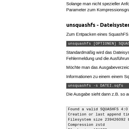
Solange man nicht spezieller An
Parameter zum Kompressionsgrad.
unsquashfs - Dateisyst
Zum Entpacken eines SquashFS D
unsquashfs [OPTIONEN] SQUA
Standardmäßig wird das Dateisy
Fehlermeldung und die Ausführun
Möchte man das Ausgabeverzeichn
Informationen zu einem einem S
unsquashfs -s DATEI.sqfs 
Die Ausgabe sieht dann z.B. so a
Found a valid SQUASHFS 4:0
Creation or last append ti
Filesystem size 239426092 
Compression zstd
