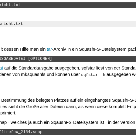
nicht.txt 
snicht.txt
it dessen Hilfe man ein
tar
-Archiv in ein SquashFS-Dateisystem packe
USGABEDATEI [OPTIONEN] 
at
auf die Standardausgabe ausgegeben, sqfstar liest von der Stand
mit denen von mksquashfs und können über
ausgegeben w
sqfstar -h
 Bestimmung des belegten Platzes auf ein eingehängtes SqaushFS-
s sieht die Größe aller Dateien darin, als wenn diese komplett Entpac
primiert.
snap - welches ja auch ein SqaushFS-Dateisystem ist - in der Versio
/firefox_2154.snap  