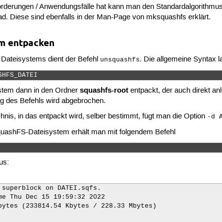
forderungen / Anwendungsfälle hat kann man den Standardalgorithmus
 Diese sind ebenfalls in der Man-Page von mksquashfs erklärt.
em entpacken
ateisystems dient der Befehl
. Die allgemeine Syntax l
unsquashfs
SHFS_DATEI 
squashfs-root
stem dann in den Ordner
entpackt, der auch direkt an
g des Befehls wird abgebrochen.
is, in das entpackt wird, selber bestimmt, fügt man die Option
-d 
quashFS-Dateisystem erhält man mit folgendem Befehl
us:
 superblock on DATEI.sqfs.

me Thu Dec 15 19:59:32 2022

bytes (233814.54 Kbytes / 228.33 Mbytes)
