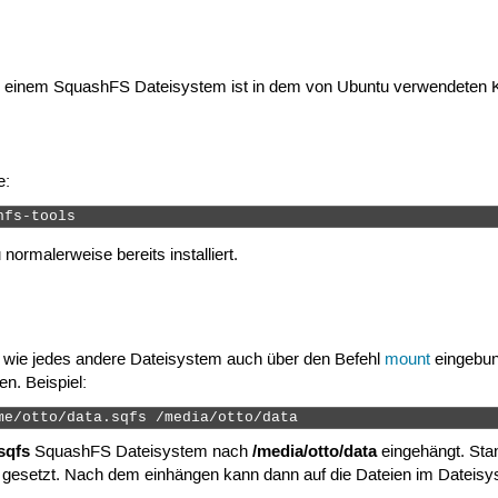
einem SquashFS Dateisystem ist in dem von Ubuntu verwendeten Ke
e:
hfs-tools 
 normalerweise bereits installiert.
wie jedes andere Dateisystem auch über den Befehl
mount
eingebu
n. Beispiel:
me/otto/data.sqfs /media/otto/data 
sqfs
/media/otto/data
SquashFS Dateisystem nach
eingehängt. Sta
gesetzt. Nach dem einhängen kann dann auf die Dateien im Dateisy