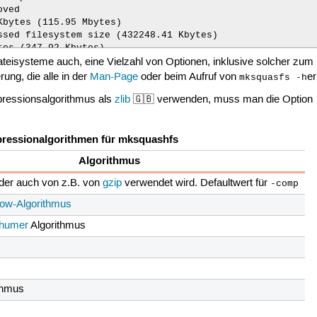
bytes (115.95 Mbytes)

es (347.92 Kbytes)

teisysteme auch, eine Vielzahl von Optionen, inklusive solcher zum 
7 bytes (322.27 Kbytes)

ng, die alle in der
Man-Page
oder beim Aufruf von
er
mksquasfs -h
ressionsalgorithmus als
zlib
🇬🇧 verwenden, muss man die Option
ound 8401

ressionalgorithmen für mksquashfs


Algorithmus
 der auch von z.B. von
gzip
verwendet wird. Defaultwert für
-comp
ow-Algorithmus
+ gids) 1

rhumer
Algorithmus
thmus