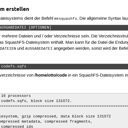
m erstellen
ateisystems dient der Befehl
. Die allgemeine Syntax lau
mksquashfs
AUSGABEDATEI [OPTIONEN] 
mehrere Dateien und / oder Verzeichnisse sein. Die Verzeichnisstruktur
 das SquashFS-Dateisystem enthält. Man kann für die Datei die Endu
und
angegeben werden, sonst wird der Befehl
EDATEIEN
AUSGABEDATEI
 codefs.sqfs 
/home/otto/code
rverzeichnisse von
in ein SquashFS-Dateisystem in
16 processors

 codefs.sqfs, block size 131072.

========================================================
lesystem, gzip compressed, data block size 131072
