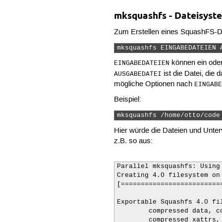
mksquashfs - Dateisyste
Zum Erstellen eines SquashFS-D
mksquashfs EINGABEDATEIEN 
können ein oder 
EINGABEDATEIEN
ist die Datei, die
AUSGABEDATEI
mögliche Optionen nach
EINGAB
Beispiel:
mksquashfs /home/otto/code
Hier würde die Dateien und Unte
z.B. so aus:
Parallel mksquashfs: Using 
Creating 4.0 filesystem on
[=========================
Exportable Squashfs 4.0 fi
	compressed data, compressed metadata, compressed fragments,

	compressed xattrs, compressed ids
