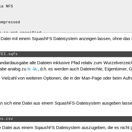
a NFS

mpressed

 is not specified

r Datei mit einem SquashFS Dateisystem anzeigen lassen, ohne da
TEI.sqfs 
tandardausgabe alle Dateien inklusive Pfad relativ zum Wurzelverz
gabe analog zu
ls -la:
, d.h. es werden auch Dateirechte, Eigentümer,
Vielzahl von weiteren Optionen, die in der Man-Page oder beim Aufr
 sich eine Datei aus einem SquashFS-Dateisystem ausgeben lasse
es.csv 
e Datei aus einem SqaushFS Dateisystem auszugeben, die es nicht gi