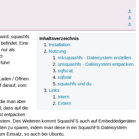
⚓︎
⚓︎
⚓︎
 wird. squashfs
Inhaltsverzeichnis
 befindet. Eine
Installation
 nur als
Nutzung
zt
mksquashfs - Dateisystem erstellen
führt
unsquashfs - Dateisystem entpacken
sqfscat
sqfstar
Laden / Öffnen
squashfs und du
f darauf, vom
Links
Intern
 die man aber
Extern
, dass auf die
st entpacken
system. Des Weiteren kommt SquashFS auch auf Embeddedgeräten
aten zu sparen, indem man diese in ein SquashFS-Dateisystem
um Einsatz, so auch bei Ubuntu.