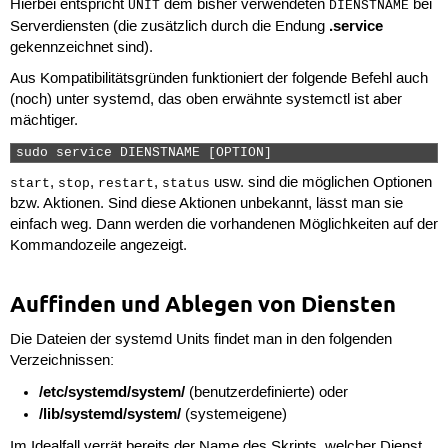
Hierbei entspricht
dem bisher verwendeten
bei
UNIT
DIENSTNAME
.service
Serverdiensten (die zusätzlich durch die Endung
gekennzeichnet sind).
Aus Kompatibilitätsgründen funktioniert der folgende Befehl auch
(noch) unter systemd, das oben erwähnte systemctl ist aber
mächtiger.
sudo service DIENSTNAME [OPTION] 
,
,
,
usw. sind die möglichen Optionen
start
stop
restart
status
bzw. Aktionen. Sind diese Aktionen unbekannt, lässt man sie
einfach weg. Dann werden die vorhandenen Möglichkeiten auf der
Kommandozeile angezeigt.
Auffinden und Ablegen von Diensten
Die Dateien der systemd Units findet man in den folgenden
Verzeichnissen:
/etc/systemd/system/
(benutzerdefinierte) oder
/lib/systemd/system/
(systemeigene)
Im Idealfall verrät bereits der Name des Skripts, welcher Dienst