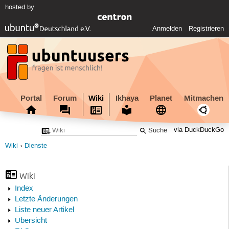
hosted by
Anmelden
Registrieren
Portal
Forum
Wiki
Ikhaya
Planet
Mitmachen
via DuckDuckGo
Wiki
Dienste
Wiki
Index
Letzte Änderungen
Liste neuer Artikel
Übersicht