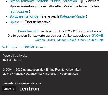
Simon Tatham's Portable Puzzle Collection
🇬🇧 - weitere
Spielesammlung, in den offiziellen Paketquellen enthalten
(
sgt-puzzles
)
Software für Kinder
(siehe auch
Kategorie/Kinder
)
Spiele
Übersichtsartikel
Diese Revision
wurde am 5. Juni 2025 11:52 von
ubot
erstellt.
Die folgenden Schlagworte wurden dem Artikel zugewiesen:
GNOME-
Games
,
USK0
,
Kinder
,
Spiele
,
Open-Source-Spiel
Wiki
Spiele
GNOME-Games
Powered by
Inyoka
Inyoka 1.52.10
🄯 2004 – 2026 ubuntuusers.de • Einige Rechte vorbehalten
Lizenz
•
Kontakt
•
Datenschutz
•
Impressum
•
Serverstatus
Serverhosting
gespendet von