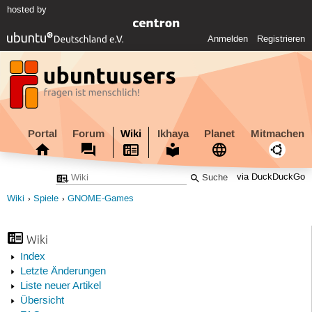
hosted by
Anmelden
Registrieren
Portal
Forum
Wiki
Ikhaya
Planet
Mitmachen
via DuckDuckGo
Wiki
Spiele
GNOME-Games
Wiki
Index
Letzte Änderungen
Liste neuer Artikel
Übersicht