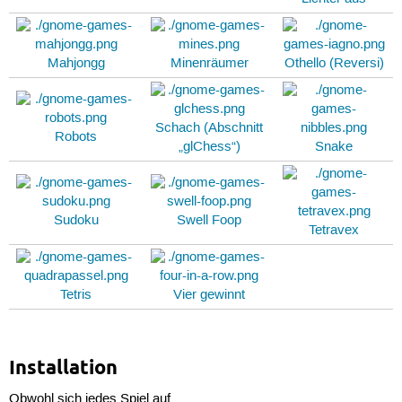
Mahjongg
Minenräumer
Othello (Reversi)
Schach (Abschnitt
Robots
„glChess“)
Snake
Sudoku
Swell Foop
Tetravex
Tetris
Vier gewinnt
Installation
Obwohl sich jedes Spiel auf