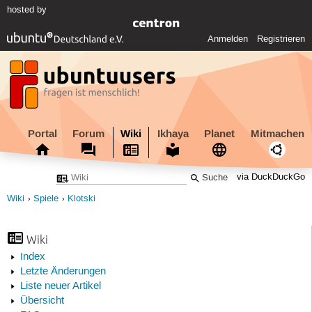
hosted by
Anmelden
Registrieren
Portal
Forum
Wiki
Ikhaya
Planet
Mitmachen
via DuckDuckGo
Wiki
Spiele
Klotski
Wiki
Index
Letzte Änderungen
Liste neuer Artikel
Übersicht