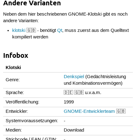
Andere Varianten
Neben dem hier beschriebenen GNOME-Klotski gibt es noch
andere Varianten:
klotski
🇬🇧 - benötigt
Qt
, muss zuerst aus dem Quelltext
kompiliert werden
Infobox
Klotski
Denkspiel
(Gedächtnisleistung
Genre:
und Kombinationsvermögen)
Sprache:
🇩🇪 🇬🇧 u.v.a.m.
Veröffentlichung:
1999
Entwickler:
GNOME-Entwicklerteam
🇬🇧
Systemvoraussetzungen:
-
Medien:
Download
Strichcode / EAN / GTIN:
-