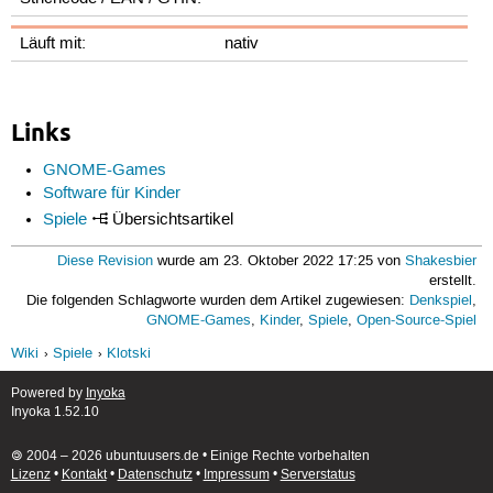
Läuft mit:
nativ
Links
GNOME-Games
Software für Kinder
Spiele
Übersichtsartikel
Diese Revision
wurde am 23. Oktober 2022 17:25 von
Shakesbier
erstellt.
Die folgenden Schlagworte wurden dem Artikel zugewiesen:
Denkspiel
,
GNOME-Games
,
Kinder
,
Spiele
,
Open-Source-Spiel
Wiki
Spiele
Klotski
Powered by
Inyoka
Inyoka 1.52.10
🄯 2004 – 2026 ubuntuusers.de • Einige Rechte vorbehalten
Lizenz
•
Kontakt
•
Datenschutz
•
Impressum
•
Serverstatus