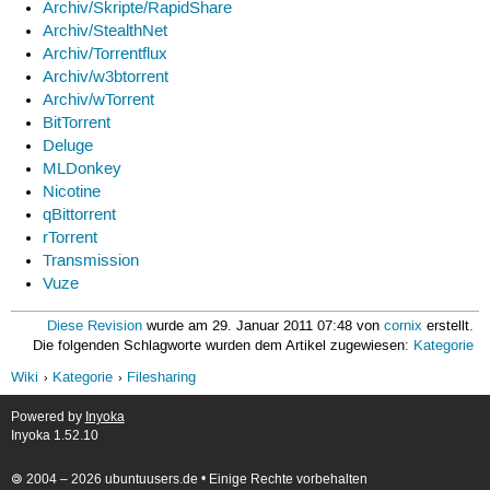
Archiv/Skripte/RapidShare
Archiv/StealthNet
Archiv/Torrentflux
Archiv/w3btorrent
Archiv/wTorrent
BitTorrent
Deluge
MLDonkey
Nicotine
qBittorrent
rTorrent
Transmission
Vuze
Diese Revision
wurde am 29. Januar 2011 07:48 von
cornix
erstellt.
Die folgenden Schlagworte wurden dem Artikel zugewiesen:
Kategorie
Wiki
Kategorie
Filesharing
Powered by
Inyoka
Inyoka 1.52.10
🄯 2004 – 2026 ubuntuusers.de • Einige Rechte vorbehalten