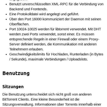
banfile=~/.btg/bans

Benutzt unverschlüsselten XML-RPC für die Verbindung von
Backend und Frontends.
[savesessions]

Eine Protokolldatei wird angelegt und geführt.
enable=true

Über den Port 16000 kommuniziert der Daemon mit seinen
filename=~/.btg/daemon.saved

Oberflächen.
timeout=60

Port 10024-10025 werden für libtorrent verwendet. Mit DHT
[limit]

werden zwei Ports verwendet, sonst einer. Es müssen
upload_rate_limit = 61440

entsprechende Regeln in einer Firewall oder einem Proxy-
download_rate_limit= -1

Server definiert werden, die Kommunikation mit anderen
max_uploads = -1

Teilnehmern erlauben.
max_connections = -1
Geschwindigkeitslimits für Hochladen, Runterladen (in Bytes
/ Sekunde), maximale Verbindungen / Uploadslots.
Benutzung
Sitzungen
Die Benutzung unterscheidet sich nicht groß von anderen
BitTorrent Clients. Eine kleine Besonderheit ist die
Sitzungsverwaltung. Informationen über Torrents innerhalb einer