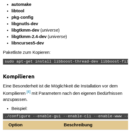
automake
libtool
pkg-config
libgnutls-dev
libgtkmm-dev
universe
(
)
libgtkmm-2.4-dev
universe
(
)
libncurses5-dev
Paketliste zum Kopieren:
sudo apt-get install libboost-thread-dev libboost-file
Kompilieren
Eine Besonderheit ist die Möglichkeit die Installation vor dem
[4]
Kompilieren
mit Parametern nach den eigenen Bedürfnissen
anzupassen.
Beispiel:
./configure --enable-gui --enable-cli --enable-www --e
Option
Beschreibung