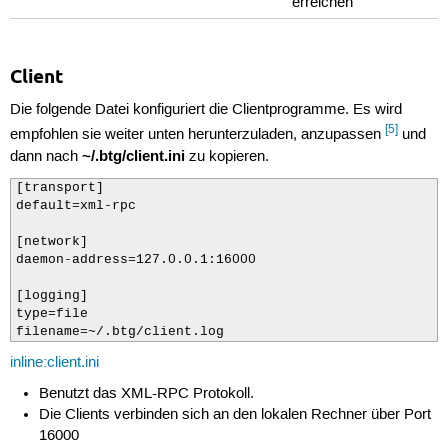
erreichen
Client
Die folgende Datei konfiguriert die Clientprogramme. Es wird
[5]
empfohlen sie weiter unten herunterzuladen, anzupassen
und
~/.btg/client.ini
dann nach
zu kopieren.
[transport]

default=xml-rpc

[network]

daemon-address=127.0.0.1:16000

[logging]

type=file

filename=~/.btg/client.log
inline:client.ini
Benutzt das XML-RPC Protokoll.
Die Clients verbinden sich an den lokalen Rechner über Port
16000