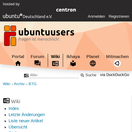
hosted by
Anmelden
Registrieren
Portal
Forum
Wiki
Ikhaya
Planet
Mitmachen
via DuckDuckGo
Wiki
Archiv
BTG
Wiki
Index
Letzte Änderungen
Liste neuer Artikel
Übersicht