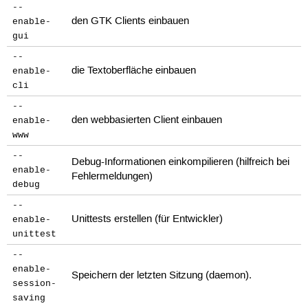
--
den GTK Clients einbauen
enable-
gui
--
die Textoberfläche einbauen
enable-
cli
--
den webbasierten Client einbauen
enable-
www
--
Debug-Informationen einkompilieren (hilfreich bei
enable-
Fehlermeldungen)
debug
--
Unittests erstellen (für Entwickler)
enable-
unittest
--
enable-
Speichern der letzten Sitzung (daemon).
session-
saving