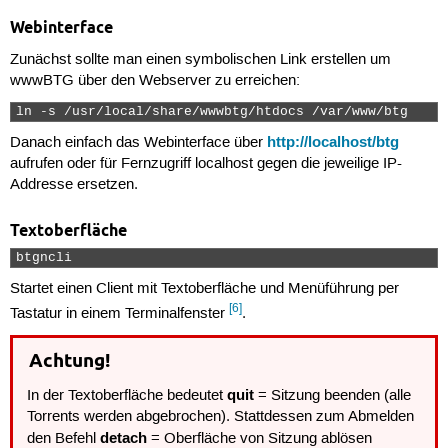
Webinterface
Zunächst sollte man einen symbolischen Link erstellen um
wwwBTG über den Webserver zu erreichen:
ln -s /usr/local/share/wwwbtg/htdocs /var/www/btg 
http://localhost/btg
Danach einfach das Webinterface über
aufrufen oder für Fernzugriff localhost gegen die jeweilige IP-
Addresse ersetzen.
Textoberfläche
btgncli 
Startet einen Client mit Textoberfläche und Menüführung per
[6]
Tastatur in einem Terminalfenster
.
Achtung!
quit
In der Textoberfläche bedeutet
= Sitzung beenden (alle
Torrents werden abgebrochen). Stattdessen zum Abmelden
detach
den Befehl
= Oberfläche von Sitzung ablösen