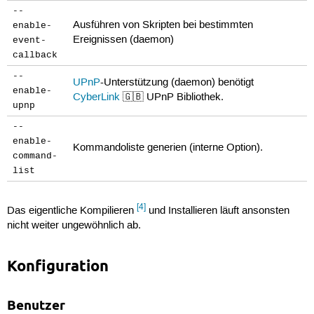
--
Ausführen von Skripten bei bestimmten
enable-
Ereignissen (daemon)
event-
callback
--
UPnP
-Unterstützung (daemon) benötigt
enable-
CyberLink
🇬🇧 UPnP Bibliothek.
upnp
--
enable-
Kommandoliste generien (interne Option).
command-
list
[4]
Das eigentliche Kompilieren
und Installieren läuft ansonsten
nicht weiter ungewöhnlich ab.
Konfiguration
Benutzer