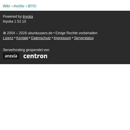
Wiki
Archiv
BTG
Powered by
Inyoka
Inyoka 1.52.10
🄯 2004 – 2026 ubuntuusers.de • Einige Rechte vorbehalten
Lizenz
•
Kontakt
•
Datenschutz
•
Impressum
•
Serverstatus
Serverhosting
gespendet von