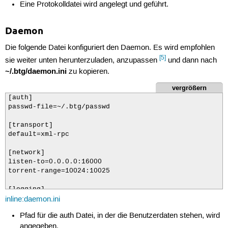
Eine Protokolldatei wird angelegt und geführt.
Daemon
Die folgende Datei konfiguriert den Daemon. Es wird empfohlen
[5]
sie weiter unten herunterzuladen, anzupassen
und dann nach
~/.btg/daemon.ini
zu kopieren.
vergrößern
[auth]

passwd-file=~/.btg/passwd

[transport]

default=xml-rpc

[network]

listen-to=0.0.0.0:16000

torrent-range=10024:10025

[logging]

inline:daemon.ini
type=file

filename=~/.btg/daemon.log

Pfad für die auth Datei, in der die Benutzerdaten stehen, wird
angegeben.
[misc]
