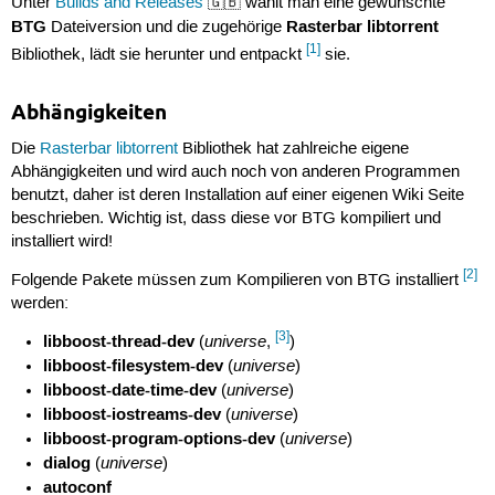
Unter
Builds and Releases
🇬🇧 wählt man eine gewünschte
BTG
Rasterbar libtorrent
Dateiversion und die zugehörige
[1]
Bibliothek, lädt sie herunter und entpackt
sie.
Abhängigkeiten
Die
Rasterbar libtorrent
Bibliothek hat zahlreiche eigene
Abhängigkeiten und wird auch noch von anderen Programmen
benutzt, daher ist deren Installation auf einer eigenen Wiki Seite
beschrieben. Wichtig ist, dass diese vor BTG kompiliert und
installiert wird!
[2]
Folgende Pakete müssen zum Kompilieren von BTG installiert
werden:
[3]
libboost-thread-dev
universe
(
,
)
libboost-filesystem-dev
universe
(
)
libboost-date-time-dev
universe
(
)
libboost-iostreams-dev
universe
(
)
libboost-program-options-dev
universe
(
)
dialog
universe
(
)
autoconf