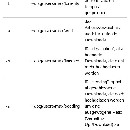
.torrent Dateien
~/.btg/users/max/torrents
-t
temporär
gespeichert
das
Arbeitsverzeichnis
~/.btg/users/max/work
-w
work
für laufende
Downloads
für "destination", also
beendete
~/.btg/users/max/finished
Downloads, die nicht
-d
mehr hochgeladen
werden
für "seeding", sprich
abgeschlossene
Downloads, die noch
hochgeladen werden
~/.btg/users/max/seeding
um eine
-s
ausgewogene Ratio
(Verhältnis
Up-/Download) zu