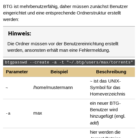
BTG ist mehrbenutzerfähig, daher müssen zunächst Benutzer
eingerichtet und eine entsprechende Ordnerstruktur erstellt
werden:
Hinweis:
Die Ordner müssen vor der Benutzereinrichtung erstellt
werden, ansonsten erhält man eine Fehlermeldung.
btgpasswd --create -a -t "~/.btg/users/max/torrents" -
Parameter
Beispiel
Beschreibung
ist das UNIX-
~
/home/mustermann
Symbol für das
~
Homeverzeichnis
ein neuer BTG-
Benutzer wird
max
-a
hinzugefügt (engl.
add
)
hier werden die