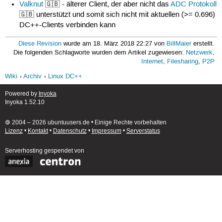
Valknut
🇬🇧 - älterer Client, der aber nicht das
ADC Protokoll
🇬🇧 unterstützt und somit sich nicht mit aktuellen (>= 0.696)
DC++-Clients verbinden kann
Diese Revision
wurde am 18. März 2018 22:27 von
BillMaier
erstellt.
Die folgenden Schlagworte wurden dem Artikel zugewiesen:
Netzwerk
,
Internet
,
Filesharing
,
P2P
Wiki
Archiv
Linux DC++
Powered by
Inyoka
Inyoka 1.52.10
🄯 2004 – 2026 ubuntuusers.de • Einige Rechte vorbehalten
Lizenz
•
Kontakt
•
Datenschutz
•
Impressum
•
Serverstatus
Serverhosting
gespendet von