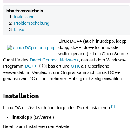
Inhaltsverzeichnis
Installation
Problembehebung
Links
Linux DC++ (auch linuxdcpp, ldcpp,
dcpp, ldc++, dc++ for linux oder
wulfor genannt) ist ein Open-Source-
Client für das
Direct Connect Netzwerk
, das auf dem Windows-
Programm
DC++
🇬🇧 basiert und
GTK
als Oberfläche
verwendet. Im Vergleich zum Original kann sich Linux DC++
genauso wie DC++ bei mehreren Hubs gleichzeitig einwählen.
Installation
[1]
Linux DC++ lässt sich über folgendes Paket installieren
:
linuxdcpp
universe
(
)
Befehl zum Installieren der Pakete: