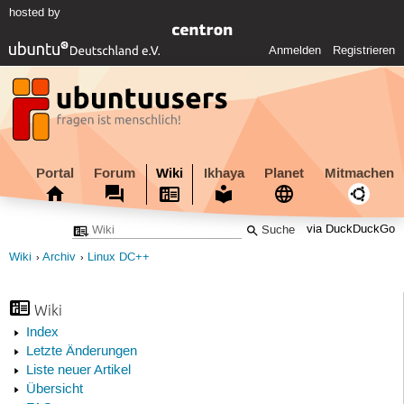
hosted by
Anmelden
Registrieren
Portal
Forum
Wiki
Ikhaya
Planet
Mitmachen
via DuckDuckGo
Wiki
Archiv
Linux DC++
Wiki
Index
Letzte Änderungen
Liste neuer Artikel
Übersicht