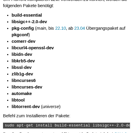
folgenden Pakete benötigt:
build-essential
libsigc++-2.0-dev
pkg-config
main
(
, bis
22.10
, ab
23.04
Übergangspaket auf
pkgconf
)
comerr-dev
libcurl4-openssl-dev
libidn-dev
libkrb5-dev
libssl-dev
zlib1g-dev
libncurses6
libncurses-dev
automake
libtool
libtorrent-dev
universe
(
)
Befehl zum Installieren der Pakete:
sudo apt-get install build-essential libsigc++-2.0-dev