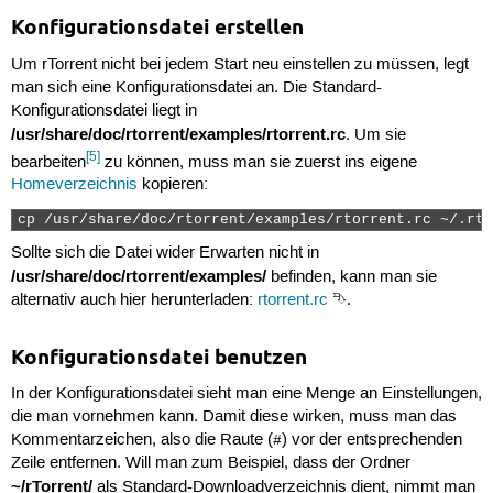
Konfigurationsdatei erstellen
Um rTorrent nicht bei jedem Start neu einstellen zu müssen, legt
man sich eine Konfigurationsdatei an. Die Standard-
Konfigurationsdatei liegt in
/usr/share/doc/rtorrent/examples/rtorrent.rc
. Um sie
[5]
bearbeiten
zu können, muss man sie zuerst ins eigene
Homeverzeichnis
kopieren:
cp /usr/share/doc/rtorrent/examples/rtorrent.rc ~/.rto
Sollte sich die Datei wider Erwarten nicht in
/usr/share/doc/rtorrent/examples/
befinden, kann man sie
alternativ auch hier herunterladen:
rtorrent.rc
⮷.
Konfigurationsdatei benutzen
In der Konfigurationsdatei sieht man eine Menge an Einstellungen,
die man vornehmen kann. Damit diese wirken, muss man das
Kommentarzeichen, also die Raute (
) vor der entsprechenden
#
Zeile entfernen. Will man zum Beispiel, dass der Ordner
~/rTorrent/
als Standard-Downloadverzeichnis dient, nimmt man