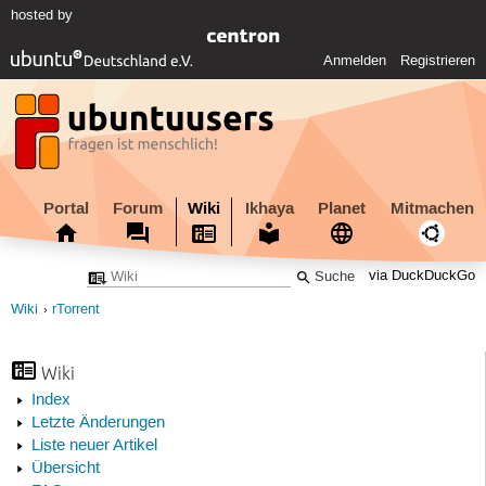
hosted by
Anmelden
Registrieren
Portal
Forum
Wiki
Ikhaya
Planet
Mitmachen
via DuckDuckGo
Wiki
rTorrent
Wiki
Index
Letzte Änderungen
Liste neuer Artikel
Übersicht