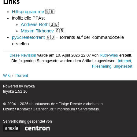
Links
Hilfsprogramme
🇬🇧
inoffizielle PPAs:
Andreas Roth
🇬🇧
Maxim Tikhonov
🇬🇧
py3createtorrent
🇬🇧 - Torrents auf der Kommandozeile
erstellen
Diese Revision
wurde am 10. April 2026 12:07 von
Ruth-Wies
erstellt.
Die folgenden Schlagworte wurden dem Artikel zugewiesen:
Internet
,
Filesharing
,
ungetestet
Wiki
rTorrent
Powered by
Inyoka
Inyoka 1.52.10
🄯 2004 – 2026 ubuntuusers.de • Einige Rechte vorbehalten
Lizenz
•
Kontakt
•
Datenschutz
•
Impressum
•
Serverstatus
Serverhosting
gespendet von