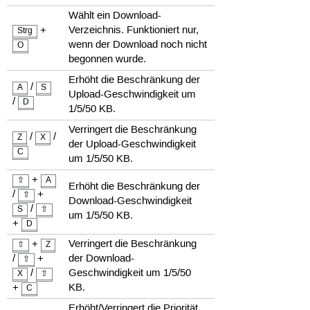
Wählt ein Download-
+
Verzeichnis. Funktioniert nur,
Strg
wenn der Download noch nicht
O
begonnen wurde.
Erhöht die Beschränkung der
/
A
S
Upload-Geschwindigkeit um
/
D
1/5/50 KB.
Verringert die Beschränkung
/
/
Z
X
der Upload-Geschwindigkeit
C
um 1/5/50 KB.
+
⇧
A
Erhöht die Beschränkung der
/
+
⇧
Download-Geschwindigkeit
/
S
⇧
um 1/5/50 KB.
+
D
+
Verringert die Beschränkung
⇧
Z
/
+
der Download-
⇧
/
Geschwindigkeit um 1/5/50
X
⇧
+
KB.
C
Erhöht/Verringert die Priorität