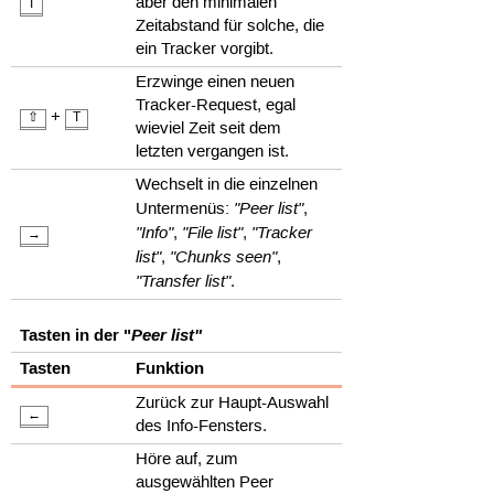
aber den minimalen
T
Zeitabstand für solche, die
ein Tracker vorgibt.
Erzwinge einen neuen
Tracker-Request, egal
+
⇧
T
wieviel Zeit seit dem
letzten vergangen ist.
Wechselt in die einzelnen
"Peer list"
Untermenüs:
,
"Info"
"File list"
"Tracker
,
,
→
list"
"Chunks seen"
,
,
"Transfer list"
.
Tasten in der "
Peer list"
Tasten
Funktion
Zurück zur Haupt-Auswahl
←
des Info-Fensters.
Höre auf, zum
ausgewählten Peer