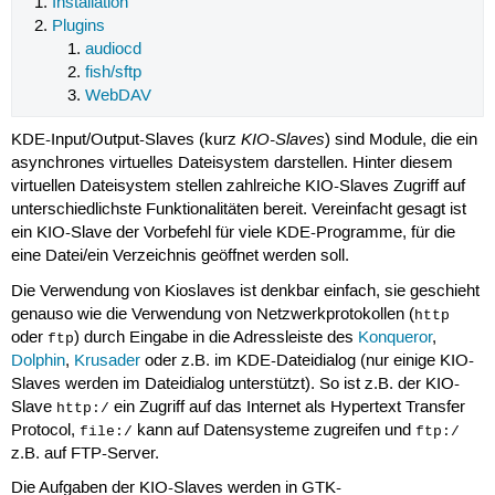
Installation
Plugins
audiocd
fish/sftp
WebDAV
KIO-Slaves
KDE-Input/Output-Slaves (kurz
) sind Module, die ein
asynchrones virtuelles Dateisystem darstellen. Hinter diesem
virtuellen Dateisystem stellen zahlreiche KIO-Slaves Zugriff auf
unterschiedlichste Funktionalitäten bereit. Vereinfacht gesagt ist
ein KIO-Slave der Vorbefehl für viele KDE-Programme, für die
eine Datei/ein Verzeichnis geöffnet werden soll.
Die Verwendung von Kioslaves ist denkbar einfach, sie geschieht
genauso wie die Verwendung von Netzwerkprotokollen (
http
oder
) durch Eingabe in die Adressleiste des
Konqueror
,
ftp
Dolphin
,
Krusader
oder z.B. im KDE-Dateidialog (nur einige KIO-
Slaves werden im Dateidialog unterstützt). So ist z.B. der KIO-
Slave
ein Zugriff auf das Internet als Hypertext Transfer
http:/
Protocol,
kann auf Datensysteme zugreifen und
file:/
ftp:/
z.B. auf FTP-Server.
Die Aufgaben der KIO-Slaves werden in GTK-