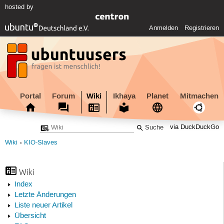
hosted by
Anmelden
Registrieren
Portal
Forum
Wiki
Ikhaya
Planet
Mitmachen
via DuckDuckGo
Wiki
KIO-Slaves
Wiki
Index
Letzte Änderungen
Liste neuer Artikel
Übersicht