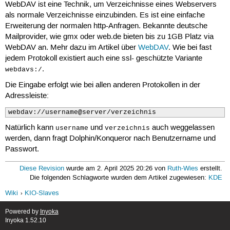
WebDAV ist eine Technik, um Verzeichnisse eines Webservers
als normale Verzeichnisse einzubinden. Es ist eine einfache
Erweiterung der normalen http-Anfragen. Bekannte deutsche
Mailprovider, wie gmx oder web.de bieten bis zu 1GB Platz via
WebDAV an. Mehr dazu im Artikel über
WebDAV
. Wie bei fast
jedem Protokoll existiert auch eine ssl- geschützte Variante
.
webdavs:/
Die Eingabe erfolgt wie bei allen anderen Protokollen in der
Adressleiste:
webdav://username@server/verzeichnis
Natürlich kann
und
auch weggelassen
username
verzeichnis
werden, dann fragt Dolphin/Konqueror nach Benutzername und
Passwort.
Diese Revision
wurde am 2. April 2025 20:26 von
Ruth-Wies
erstellt.
Die folgenden Schlagworte wurden dem Artikel zugewiesen:
KDE
Wiki
KIO-Slaves
Powered by
Inyoka
Inyoka 1.52.10