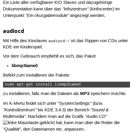
Ein Liste aller verfügbaren KIO Slaves und dazugehörige
"Infozentrum"
Dokumentation kann über das
(kinfocenter) im
"Ein-/Ausgabemodule"
Unterpunkt
angezeigt werden.
audiocd
Mit Hilfe des Kioslaves
ist das Rippen von CDs unter
audiocd:/
KDE ein Kinderspiel.
Vor dem Gebrauch empfiehlt es sich, das Paket
libmp3lame0
Befehl zum Installieren der Pakete:
sudo apt-get install libmp3lame0 
MP3
zu installieren, falls man die Dateien als
speichern möchte.
"SystemSettings"
Im K-Menü findet sich unter
(bzw.
"Kontrollzentrum"
"Sound &
bis KDE 3.4.3) der Bereich
Multimedia"
"Audio-CD"
. Nachdem man auf die Grafik
-geklickt hat, kann man über die Reiter die
"Qualität"
, den Dateinamen etc. anpassen.