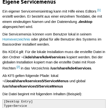
Eigene Servicemenüs
[1]
Ein eigener Servicemenüeintrag kann mit Hilfe eines Editors
erstellt werden. Er besteht aus einer einzelnen Textdatei, die mit
.desktop
einem eindeutigen Namen und der Dateiendung
abgespeichert wird.
Die Servicemenüs können vom Benutzer lokal in seinem
Homeverzeichnis
oder global für alle Benutzer des Systems im
Basisordner installiert werden.
Bis KDE4 gilt: Für die lokale Installation muss die erstellte Datei in
~/.kde/share/kde4/services
den Ordner
kopiert werden. Bei der
globalen Installation kopiert man die erstellte Datei mit Root-
[2]
/usr/share/kde4/services
Rechten
in das Verzeichnis
.
Ab KF5 gelten folgende Pfade: lokal:
~/.local/share/kservices5/ServiceMenus
und global
/usr/share/kservices5/ServiceMenus
Die Datei beginnt mit folgendem Inhalten (Beispiel):
[Desktop Entry]

Type=Service
