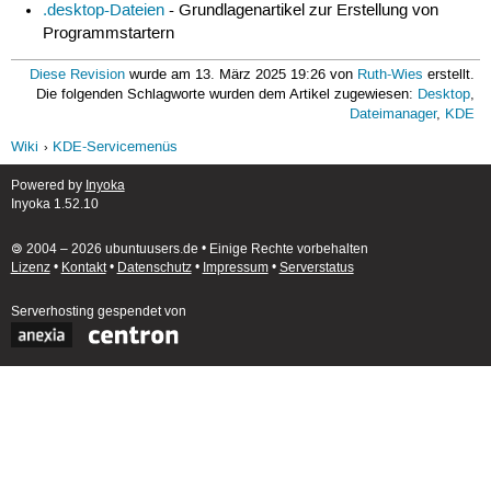
.desktop-Dateien
- Grundlagenartikel zur Erstellung von
Programmstartern
Diese Revision
wurde am 13. März 2025 19:26 von
Ruth-Wies
erstellt.
Die folgenden Schlagworte wurden dem Artikel zugewiesen:
Desktop
,
Dateimanager
,
KDE
Wiki
KDE-Servicemenüs
Powered by
Inyoka
Inyoka 1.52.10
🄯 2004 – 2026 ubuntuusers.de • Einige Rechte vorbehalten
Lizenz
•
Kontakt
•
Datenschutz
•
Impressum
•
Serverstatus
Serverhosting
gespendet von