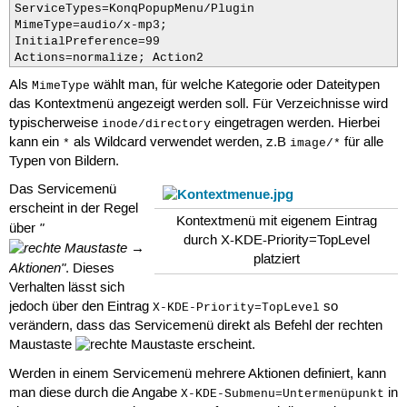
ServiceTypes=KonqPopupMenu/Plugin

MimeType=audio/x-mp3;

InitialPreference=99

Actions=normalize; Action2
Als
wählt man, für welche Kategorie oder Dateitypen
MimeType
das Kontextmenü angezeigt werden soll. Für Verzeichnisse wird
typischerweise
eingetragen werden. Hierbei
inode/directory
kann ein
als Wildcard verwendet werden, z.B
für alle
*
image/*
Typen von Bildern.
Das Servicemenü
erscheint in der Regel
Kontextmenü mit eigenem Eintrag
"
über
durch X-KDE-Priority=TopLevel
→
platziert
Aktionen"
. Dieses
Verhalten lässt sich
jedoch über den Eintrag
so
X-KDE-Priority=TopLevel
verändern, dass das Servicemenü direkt als Befehl der rechten
Maustaste
erscheint.
Werden in einem Servicemenü mehrere Aktionen definiert, kann
man diese durch die Angabe
in
X-KDE-Submenu=Untermenüpunkt