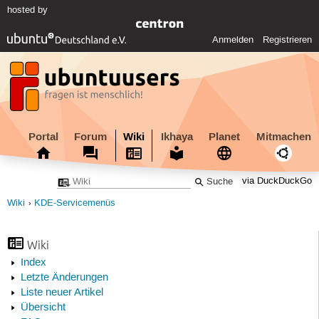
hosted by
Anmelden
Registrieren
Portal
Forum
Wiki
Ikhaya
Planet
Mitmachen
via DuckDuckGo
Wiki
KDE-Servicemenüs
Wiki
Index
Letzte Änderungen
Liste neuer Artikel
Übersicht