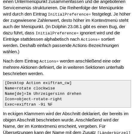
einen Untermenüpunkt zusammenfassen und die angebotenen
Servicemenüs strukturieren. Die Reihenfolge der Menüpunkte
wird durch den Eintrag
festgelegt. Je höher
InitialPreference=
der zugewiesene Zahlenwert, desto höher im Kontextmenü steht
auch der Menüpunkt. (In Dolphin 23.08.1 gibt es einen Bug, der
dazu führt, dass
ignoriert wird und die
InitialPreference=
Einträge stattdessen alphabetisch nach
sortiert
Actions=
werden. Deshalb einfach passende Actions-Bezeichnungen
wählen.)
Nach dem Eintrag
werden anschließend eine oder
Actions=
mehrere Aktionen definiert, die in weiteren Sektionen unterhalb
beschrieben werden.
[Desktop Action exiftran_cw]

Name=rotate clockwise

Name[de]=Im Uhrzeigersinn drehen

Icon=object-rotate-right

Exec=exiftran -9i %F
In eckigen Klammern wird der Abschnitt deklariert, der bereits im
obigen Abschnitt beschrieben wurde. Anschließend wird der
Name, der im Kontextmenü erscheint, vergeben. Für
Übersetzungen kann der Name mit dem Zusatz
[Länderkürzel]