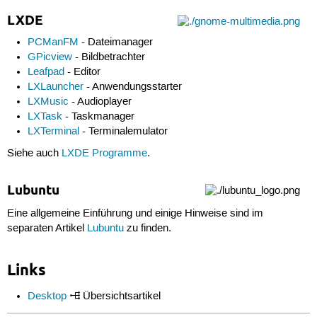
LXDE
PCManFM
- Dateimanager
GPicview
- Bildbetrachter
Leafpad
- Editor
LXLauncher
- Anwendungsstarter
LXMusic
- Audioplayer
LXTask
- Taskmanager
LXTerminal
- Terminalemulator
Siehe auch
LXDE Programme
.
Lubuntu
Eine allgemeine Einführung und einige Hinweise sind im
separaten Artikel
Lubuntu
zu finden.
Links
Desktop
Übersichtsartikel