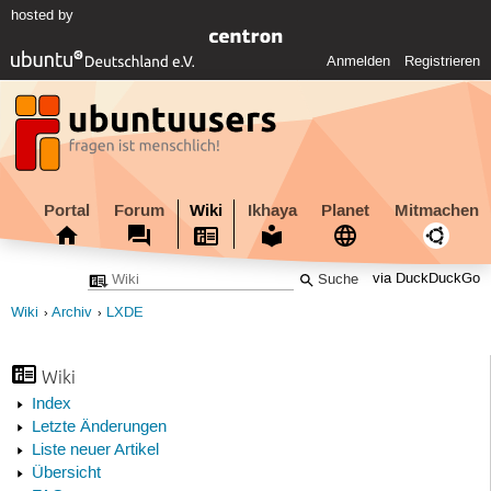
hosted by
Anmelden
Registrieren
Portal
Forum
Wiki
Ikhaya
Planet
Mitmachen
via DuckDuckGo
Wiki
Archiv
LXDE
Wiki
Index
Letzte Änderungen
Liste neuer Artikel
Übersicht