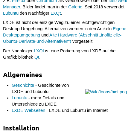
z.B.
Firefox
oder
Chromium
als Webbrowser oder der
Netzwerk-
Manager
. Bilder findet man in der
Galerie
. Seit 2018 verwendet
Lubuntu
den Nachfolger
LXQt
.
LXDE ist nicht der einzige Weg zu einer leichtgewichtigen
Desktop-Umgebung. Alternativen werden in den Artikeln
Eigene
Desktopumgebung
und
Alte Hardware (Abschnitt „Inoffizielle-
Ubuntu-Derivate-und-Alternativen“)
vorgestellt.
Der Nachfolger
LXQt
ist eine Portierung von LXDE auf die
Grafikbibliothek
Qt
.
Allgemeines
Geschichte
- Geschichte von
LXDE und Lubuntu
Lubuntu
- mehr Details und
Unterschiede zu LXDE
LXDE Webseiten
- LXDE und Lubuntu im Internet
Installation