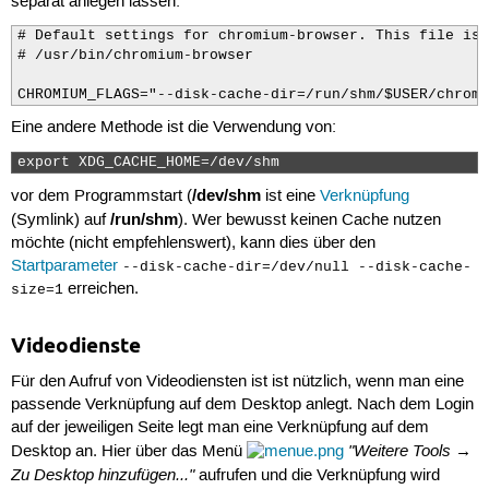
separat anlegen lassen:
# Default settings for chromium-browser. This file is 
# /usr/bin/chromium-browser

CHROMIUM_FLAGS="--disk-cache-dir=/run/shm/$USER/chromi
Eine andere Methode ist die Verwendung von:
export XDG_CACHE_HOME=/dev/shm 
/dev/shm
vor dem Programmstart (
ist eine
Verknüpfung
/run/shm
(Symlink) auf
). Wer bewusst keinen Cache nutzen
möchte (nicht empfehlenswert), kann dies über den
Startparameter
--disk-cache-dir=/dev/null --disk-cache-
erreichen.
size=1
Videodienste
Für den Aufruf von Videodiensten ist ist nützlich, wenn man eine
passende Verknüpfung auf dem Desktop anlegt. Nach dem Login
auf der jeweiligen Seite legt man eine Verknüpfung auf dem
"Weitere Tools →
Desktop an. Hier über das Menü
Zu Desktop hinzufügen..."
aufrufen und die Verknüpfung wird