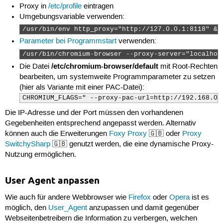
Proxy in
/etc/profile
eintragen
Umgebungsvariable verwenden:
/usr/bin/env http_proxy="http://127.0.0.1:8118" &&
Parameter bei Programmstart
verwenden:
/usr/bin/chromium-browser --proxy-server="localhos
/etc/chromium-browser/default
Die Datei
mit Root-Rechten
bearbeiten, um systemweite Programmparameter zu setzen
(hier als Variante mit einer PAC-Datei):
CHROMIUM_FLAGS=" --proxy-pac-url=http://192.168.0.
Die IP-Adresse und der Port müssen den vorhandenen
Gegebenheiten entsprechend angepasst werden. Alternativ
können auch die Erweiterungen
Foxy Proxy
🇬🇧 oder
Proxy
SwitchySharp
🇬🇧 genutzt werden, die eine dynamische Proxy-
Nutzung ermöglichen.
User Agent anpassen
Wie auch für andere Webbrowser wie
Firefox
oder
Opera
ist es
möglich, den
User_Agent
anzupassen und damit gegenüber
Webseitenbetreibern die Information zu verbergen, welchen