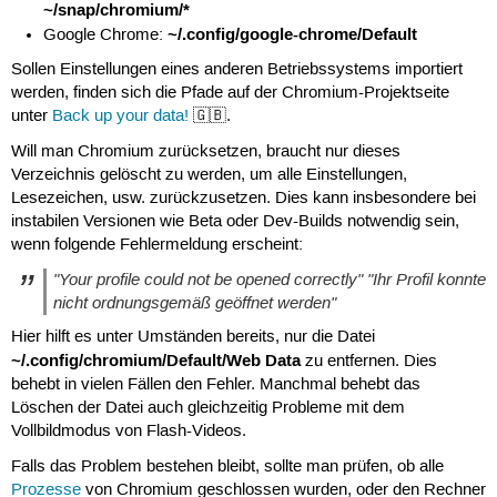
~/snap/chromium/*
~/.config/google-chrome/Default
Google Chrome:
Sollen Einstellungen eines anderen Betriebssystems importiert
werden, finden sich die Pfade auf der Chromium-Projektseite
unter
Back up your data!
🇬🇧.
Will man Chromium zurücksetzen, braucht nur dieses
Verzeichnis gelöscht zu werden, um alle Einstellungen,
Lesezeichen, usw. zurückzusetzen. Dies kann insbesondere bei
instabilen Versionen wie Beta oder Dev-Builds notwendig sein,
wenn folgende Fehlermeldung erscheint:
"Your profile could not be opened correctly"
"Ihr Profil konnte
nicht ordnungsgemäß geöffnet werden"
Hier hilft es unter Umständen bereits, nur die Datei
~/.config/chromium/Default/Web Data
zu entfernen. Dies
behebt in vielen Fällen den Fehler. Manchmal behebt das
Löschen der Datei auch gleichzeitig Probleme mit dem
Vollbildmodus von Flash-Videos.
Falls das Problem bestehen bleibt, sollte man prüfen, ob alle
Prozesse
von Chromium geschlossen wurden, oder den Rechner