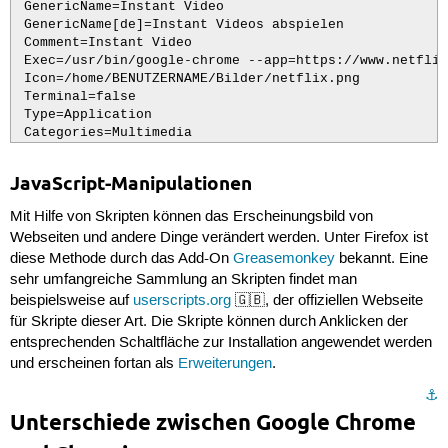
 GenericName=Instant Video

 GenericName[de]=Instant Videos abspielen

 Comment=Instant Video

 Exec=/usr/bin/google-chrome --app=https://www.netflix
 Icon=/home/BENUTZERNAME/Bilder/netflix.png

 Terminal=false

 Type=Application

 Categories=Multimedia
JavaScript-Manipulationen
Mit Hilfe von Skripten können das Erscheinungsbild von
Webseiten und andere Dinge verändert werden. Unter Firefox ist
diese Methode durch das Add-On
Greasemonkey
bekannt. Eine
sehr umfangreiche Sammlung an Skripten findet man
beispielsweise auf
userscripts.org
🇬🇧, der offiziellen Webseite
für Skripte dieser Art. Die Skripte können durch Anklicken der
entsprechenden Schaltfläche zur Installation angewendet werden
und erscheinen fortan als
Erweiterungen
.
⚓︎
Unterschiede zwischen Google Chrome