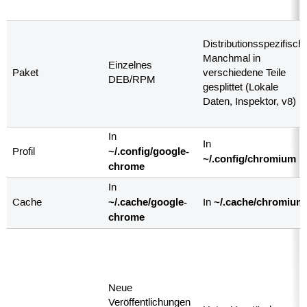
Distributionsspezifisch;
Manchmal in
Einzelnes
Paket
verschiedene Teile
DEB/RPM
gesplittet (Lokale
Daten, Inspektor, v8)
In
In
~/.config/google-
Profil
~/.config/chromium
chrome
In
~/.cache/google-
~/.cache/chromium
Cache
In
chrome
Neue
Veröffentlichungen