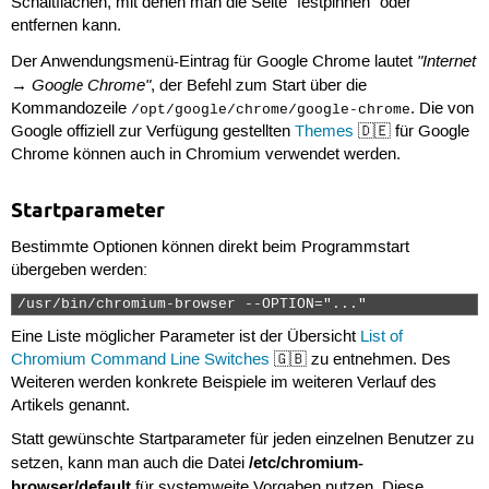
Schaltflächen, mit denen man die Seite "festpinnen" oder
entfernen kann.
"Internet
Der Anwendungsmenü-Eintrag für Google Chrome lautet
→ Google Chrome"
, der Befehl zum Start über die
Kommandozeile
. Die von
/opt/google/chrome/google-chrome
Google offiziell zur Verfügung gestellten
Themes
🇩🇪 für Google
Chrome können auch in Chromium verwendet werden.
Startparameter
Bestimmte Optionen können direkt beim Programmstart
übergeben werden:
/usr/bin/chromium-browser --OPTION="..." 
Eine Liste möglicher Parameter ist der Übersicht
List of
Chromium Command Line Switches
🇬🇧 zu entnehmen. Des
Weiteren werden konkrete Beispiele im weiteren Verlauf des
Artikels genannt.
Statt gewünschte Startparameter für jeden einzelnen Benutzer zu
/etc/chromium-
setzen, kann man auch die Datei
browser/default
für systemweite Vorgaben nutzen. Diese