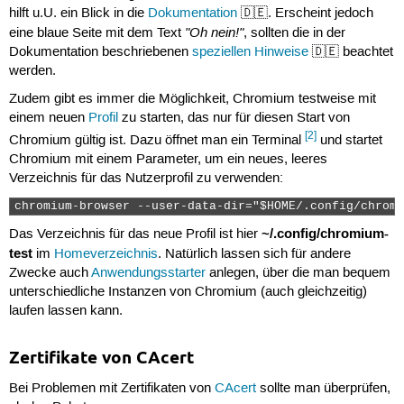
hilft u.U. ein Blick in die
Dokumentation
🇩🇪. Erscheint jedoch
"Oh nein!"
eine blaue Seite mit dem Text
, sollten die in der
Dokumentation beschriebenen
speziellen Hinweise
🇩🇪 beachtet
werden.
Zudem gibt es immer die Möglichkeit, Chromium testweise mit
einem neuen
Profil
zu starten, das nur für diesen Start von
[2]
Chromium gültig ist. Dazu öffnet man ein Terminal
und startet
Chromium mit einem Parameter, um ein neues, leeres
Verzeichnis für das Nutzerprofil zu verwenden:
chromium-browser --user-data-dir="$HOME/.config/chromi
~/.config/chromium-
Das Verzeichnis für das neue Profil ist hier
test
im
Homeverzeichnis
. Natürlich lassen sich für andere
Zwecke auch
Anwendungsstarter
anlegen, über die man bequem
unterschiedliche Instanzen von Chromium (auch gleichzeitig)
laufen lassen kann.
Zertifikate von CAcert
Bei Problemen mit Zertifikaten von
CAcert
sollte man überprüfen,