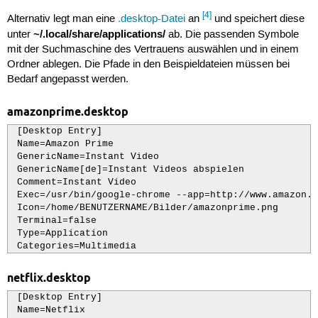
[4]
Alternativ legt man eine
.desktop-Datei
an
und speichert diese
~/.local/share/applications/
unter
ab. Die passenden Symbole
mit der Suchmaschine des Vertrauens auswählen und in einem
Ordner ablegen. Die Pfade in den Beispieldateien müssen bei
Bedarf angepasst werden.
amazonprime.desktop
 [Desktop Entry]

 Name=Amazon Prime

 GenericName=Instant Video

 GenericName[de]=Instant Videos abspielen

 Comment=Instant Video

 Exec=/usr/bin/google-chrome --app=http://www.amazon.d
 Icon=/home/BENUTZERNAME/Bilder/amazonprime.png

 Terminal=false

 Type=Application

 Categories=Multimedia
netflix.desktop
 [Desktop Entry]

 Name=Netflix
