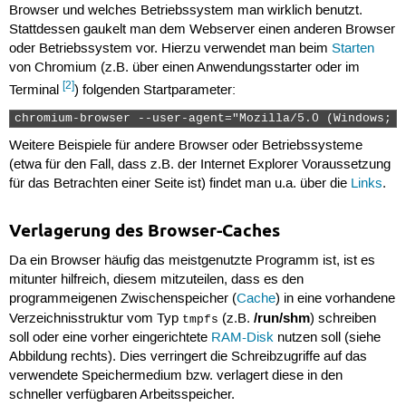
Browser und welches Betriebssystem man wirklich benutzt.
Stattdessen gaukelt man dem Webserver einen anderen Browser
oder Betriebssystem vor. Hierzu verwendet man beim
Starten
von Chromium (z.B. über einen Anwendungsstarter oder im
[2]
Terminal
) folgenden Startparameter:
chromium-browser --user-agent="Mozilla/5.0 (Windows; U
Weitere Beispiele für andere Browser oder Betriebssysteme
(etwa für den Fall, dass z.B. der Internet Explorer Voraussetzung
für das Betrachten einer Seite ist) findet man u.a. über die
Links
.
Verlagerung des Browser-Caches
Da ein Browser häufig das meistgenutzte Programm ist, ist es
mitunter hilfreich, diesem mitzuteilen, dass es den
programmeigenen Zwischenspeicher (
Cache
) in eine vorhandene
/run/shm
Verzeichnisstruktur vom Typ
(z.B.
) schreiben
tmpfs
soll oder eine vorher eingerichtete
RAM-Disk
nutzen soll (siehe
Abbildung rechts). Dies verringert die Schreibzugriffe auf das
verwendete Speichermedium bzw. verlagert diese in den
schneller verfügbaren Arbeitsspeicher.