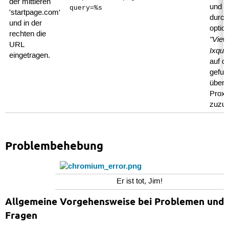
der mittleren
und e
query=%s
'startpage.com'
durch
und in der
optio
rechten die
"View
URL
Ixqui
eingetragen.
auf di
gefun
über 
Prox
zuzug
Problembehebung
Er ist tot, Jim!
Allgemeine Vorgehensweise bei Problemen und
Fragen