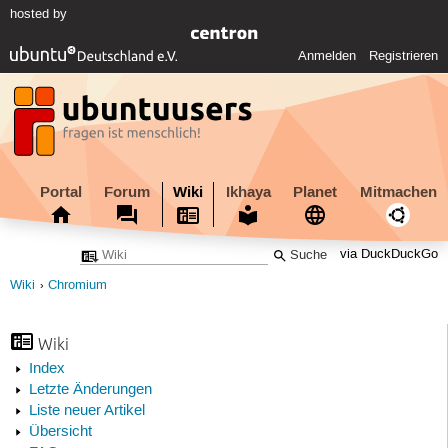
hosted by
Anmelden
Registrieren
Portal
Forum
Wiki
Ikhaya
Planet
Mitmachen
via DuckDuckGo
Wiki
Chromium
Wiki
Index
Letzte Änderungen
Liste neuer Artikel
Übersicht