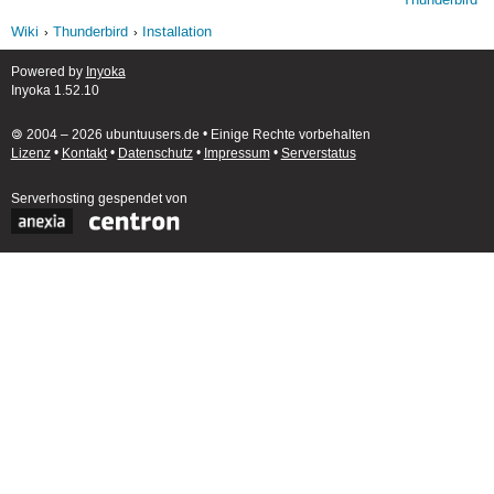
Thunderbird
Wiki
Thunderbird
Installation
Powered by
Inyoka
Inyoka 1.52.10
🄯 2004 – 2026 ubuntuusers.de • Einige Rechte vorbehalten
Lizenz
•
Kontakt
•
Datenschutz
•
Impressum
•
Serverstatus
Serverhosting
gespendet von