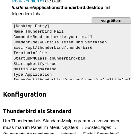
Root-Rechten
die Datei
/usr/share/applications/thunderbird.desktop
mit
folgendem Inhalt:
vergrößern
[Desktop Entry]

Name=Thunderbird Mail

Comment=Read and write your email

Comment[de]=E-Mails lesen und verfassen

Exec=/opt/thunderbird/thunderbird

Terminal=false

StartupWMClass=thunderbird-bin

StartupNotify=true

MultipleArgs=false

Type=Application

Icon=/opt/thunderbird/chrome/icons/default/default4
Categories=Application;Network
Konfiguration
Thunderbird als Standard
Um Thunderbird als Standard-Mailprogramm zu verwenden,
"System → Einstellungen →
muss man im Panel im Menü
Bevorzugte Anwendungen → Internet → E-Mail-Betrachter"