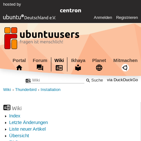
hosted by
Anmelden
Registrieren
Portal
Forum
Wiki
Ikhaya
Planet
Mitmachen
via DuckDuckGo
Wiki
Thunderbird
Installation
Wiki
Index
Letzte Änderungen
Liste neuer Artikel
Übersicht