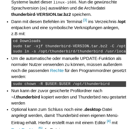
Systeme lautet dieser
. Nun die gewünschte
linux-i686
Sprachversion (
) auswählen und die Archivdatei
de
thunderbird-VERSION.tar.bz2
speichern.
[3]
/opt
Dann mit diesen Befehlen im Terminal
ins Verzeichnis
entpacken und eine symbolische Verknüpfungen anlegen,
z.B mit:
cd Downloads

sudo tar -xjf thunderbird-VERSION.tar.bz2 -C /opt/

sudo ln -s /opt/thunderbird/thunderbird /usr/local
Um die automatische oder manuelle UPDATE-Funktion als
normaler Nutzer verwenden zu können, müssen außerdem
noch die passenden
Rechte
für den Programmordner gesetzt
werden:
sudo chown -R $USER:$USER /opt/thunderbird 
Nun kann der zuvor gesicherte Profilordner nach
~/.thunderbird
kopiert werden und Thunderbird neu gestartet
werden
.desktop
Optional kann zum Schluss noch eine
-Datei
angelegt werden, damit Thunderbird einen eigenen Menü-
[4]
Eintrag erhält. Hierfür erstellt man mit einem Editor
mit
[5]