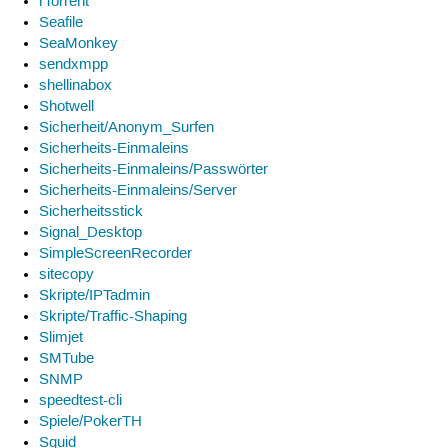
rTorrent
Seafile
SeaMonkey
sendxmpp
shellinabox
Shotwell
Sicherheit/Anonym_Surfen
Sicherheits-Einmaleins
Sicherheits-Einmaleins/Passwörter
Sicherheits-Einmaleins/Server
Sicherheitsstick
Signal_Desktop
SimpleScreenRecorder
sitecopy
Skripte/IPTadmin
Skripte/Traffic-Shaping
Slimjet
SMTube
SNMP
speedtest-cli
Spiele/PokerTH
Squid