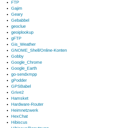
FTP
Gajim
Geary
Gebabbel
geoclue
geoiplookup
gFTP
Gis_Weather
GNOME_Shell/Online-Konten
Gobby
Google_Chrome
Google_Earth
go-sendxmpp
gPodder
GPSBabel
Grive2
Hamsket
Hardware-Router
Heimnetzwerk
HexChat
Hibiscus