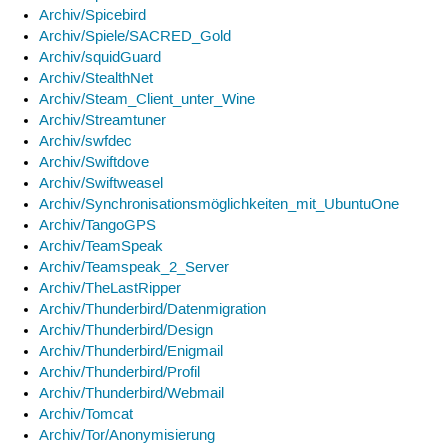
Archiv/Spicebird
Archiv/Spiele/SACRED_Gold
Archiv/squidGuard
Archiv/StealthNet
Archiv/Steam_Client_unter_Wine
Archiv/Streamtuner
Archiv/swfdec
Archiv/Swiftdove
Archiv/Swiftweasel
Archiv/Synchronisationsmöglichkeiten_mit_UbuntuOne
Archiv/TangoGPS
Archiv/TeamSpeak
Archiv/Teamspeak_2_Server
Archiv/TheLastRipper
Archiv/Thunderbird/Datenmigration
Archiv/Thunderbird/Design
Archiv/Thunderbird/Enigmail
Archiv/Thunderbird/Profil
Archiv/Thunderbird/Webmail
Archiv/Tomcat
Archiv/Tor/Anonymisierung