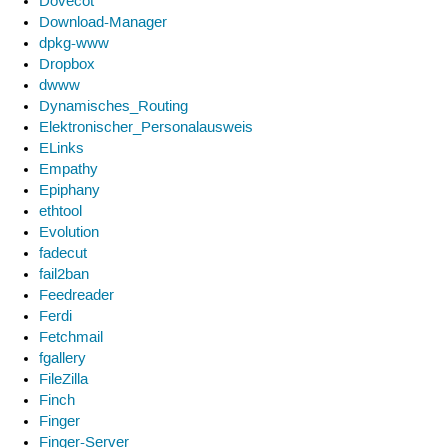
Dovecot
Download-Manager
dpkg-www
Dropbox
dwww
Dynamisches_Routing
Elektronischer_Personalausweis
ELinks
Empathy
Epiphany
ethtool
Evolution
fadecut
fail2ban
Feedreader
Ferdi
Fetchmail
fgallery
FileZilla
Finch
Finger
Finger-Server