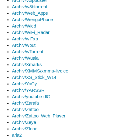
Archiv/Voipbuster
Archiv/w3btorrent
Archiv/Web_Apps
Archiv/WengoPhone
Archiv/Wicd
Archiv/WiFi_Radar
Archiv/wlFxp
Archiv/wput
Archiv/wTorrent
Archiv/Wuala
Archiv/Xmarks
Archiv/XMMS/xmms-liveice
Archiv/XS_Stick_W14
Archiv/YaCy
Archiv/YARSSR
Archiv/youtube-dlG
Archiv/Zarafa
Archiv/Zattoo
Archiv/Zattoo_Web_Player
Archiv/Zeya
Archiv/Zfone
aria2