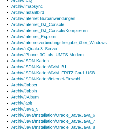
Archiv/ICQ
Archiv/imapsync
Archiv/Instantbird
Archiv/Internet-Büroanwendungen
Archiv/Internet_DJ_Console
Archiv/Internet_DJ_Console/Kompilieren
Archiv/Internet_Explorer
Archiv/Internetverbindungsfreigabe_über_Windows
Archiv/ioQuake3_Server
Archiv/iPhone_3G_als_UMTS-Modem
Archiv/ISDN-Karten
Archiv/ISDN-Karten/AVM_B1
Archiv/ISDN-Karten/AVM_FRITZ!Card_USB
Archiv/ISDN-Karten/Internet-Einwahl
Archiv/Jabber
Archiv/Jabbin
Archiv/JAlbum
Archiv/jaolt
Archiv/Java_9
Archiv/Java/Installation/Oracle_Java/Java_6
Archiv/Java/Installation/Oracle_Java/Java_7
Archiv/Java/Installation/Oracle_Java/Java_8