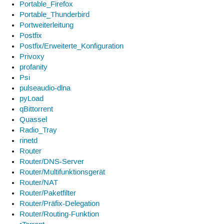
Portable_Firefox
Portable_Thunderbird
Portweiterleitung
Postfix
Postfix/Erweiterte_Konfiguration
Privoxy
profanity
Psi
pulseaudio-dlna
pyLoad
qBittorrent
Quassel
Radio_Tray
rinetd
Router
Router/DNS-Server
Router/Multifunktionsgerät
Router/NAT
Router/Paketfilter
Router/Präfix-Delegation
Router/Routing-Funktion