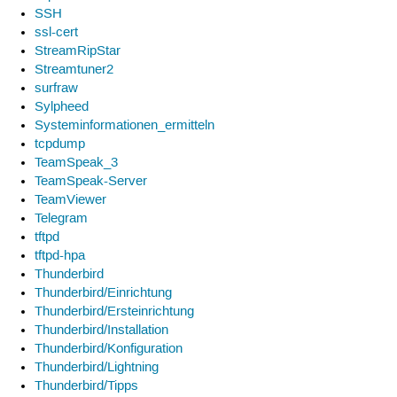
SSH
ssl-cert
StreamRipStar
Streamtuner2
surfraw
Sylpheed
Systeminformationen_ermitteln
tcpdump
TeamSpeak_3
TeamSpeak-Server
TeamViewer
Telegram
tftpd
tftpd-hpa
Thunderbird
Thunderbird/Einrichtung
Thunderbird/Ersteinrichtung
Thunderbird/Installation
Thunderbird/Konfiguration
Thunderbird/Lightning
Thunderbird/Tipps