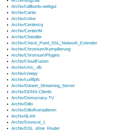
Archiv/Bugzilla
Archiv/callbuntu-webgui
Archiv/Canto
Archiv/cclive
Archiv/Centericq
Archiv/CenterIM
Archiv/Chandler
Archiv/Check_Point_SSL_Network_Extender
Archiv/Chromium/Kompilierung
Archiv/Chromium/Plugins
Archiv/CloudFusion
Archiv/cms_-db
Archiv/creepy
Archiv/curlftpfs
Archiv/Darwin_Streaming_Server
Archiv/DDNS-Clients
Archiv/Democracy-TV
Archiv/Dillo
Archiv/Dillo/Kompilieren
Archiv/dLAN
Archiv/Dovecot_1
Archiv/DSL_ohne_Router