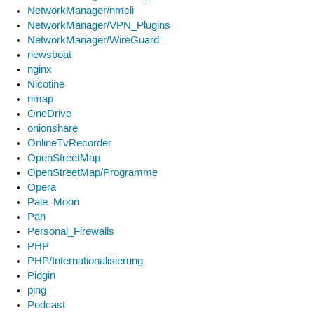
NetworkManager/nmcli
NetworkManager/VPN_Plugins
NetworkManager/WireGuard
newsboat
nginx
Nicotine
nmap
OneDrive
onionshare
OnlineTvRecorder
OpenStreetMap
OpenStreetMap/Programme
Opera
Pale_Moon
Pan
Personal_Firewalls
PHP
PHP/Internationalisierung
Pidgin
ping
Podcast