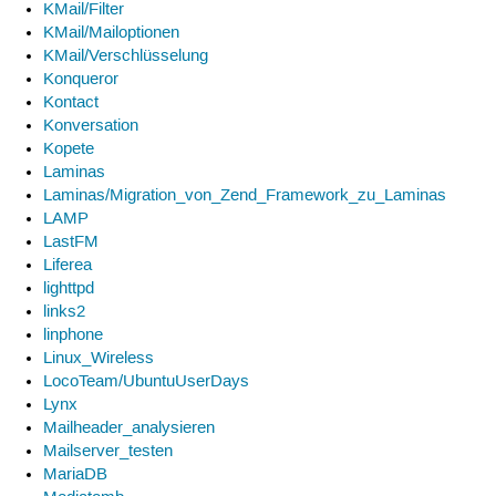
KMail/Filter
KMail/Mailoptionen
KMail/Verschlüsselung
Konqueror
Kontact
Konversation
Kopete
Laminas
Laminas/Migration_von_Zend_Framework_zu_Laminas
LAMP
LastFM
Liferea
lighttpd
links2
linphone
Linux_Wireless
LocoTeam/UbuntuUserDays
Lynx
Mailheader_analysieren
Mailserver_testen
MariaDB