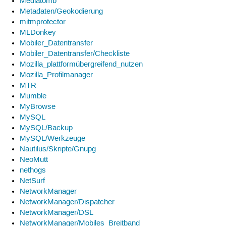
Mediatomb
Metadaten/Geokodierung
mitmprotector
MLDonkey
Mobiler_Datentransfer
Mobiler_Datentransfer/Checkliste
Mozilla_plattformübergreifend_nutzen
Mozilla_Profilmanager
MTR
Mumble
MyBrowse
MySQL
MySQL/Backup
MySQL/Werkzeuge
Nautilus/Skripte/Gnupg
NeoMutt
nethogs
NetSurf
NetworkManager
NetworkManager/Dispatcher
NetworkManager/DSL
NetworkManager/Mobiles_Breitband