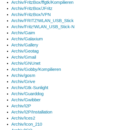
Archiv/FritzBox/ffgtk/Kompilieren
Archiv/FritzBox/JFritz
Archiv/FritzBox/VPN
Archiv/FRITZ!WLAN_USB_Stick
Archiv/Fritz!WLAN_USB_Stick-N
Archiv/Gaim
Archiv/Galaxium
Archiv/Gallery
Archiv/Geotag
Archiv/Gmail
Archiv/GNUnet
Archiv/Gobby/Kompilieren
Archiv/gosm
Archiv/Grive
Archiv/Gtk-Sunlight
Archiv/Guarddog
Archiv/Gwibber
Archiv/I2P
Archiv/I2P/Installation
Archiv/Ices2
Archiv/Icon_210