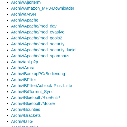
Archiv/Ajaxterm
Archiv/Amazon_MP3-Downloader
Archiv/aMSN
Archiv/Apache
Archiv/Apache/mod_dav
Archiv/Apache/mod_evasive
Archiv/Apache/mod_geoip2
Archiv/Apache/mod_security
Archiv/Apache/mod_security_lucid
Archiv/Apache/mod_spamhaus
Archiv/apt-p2p
Archiv/Arora
Archiv/BackupPC/Bedienung
Archiv/BFilter
Archiv/BFilter/Adblock-Plus-Liste
Archiv/BitTorrent_Sync
Archiv/Bluetooth/BlueFritz!
Archiv/Bluetooth/Mobile
Archiv/Bounties
Archiv/Brackets
Archiv/BTG