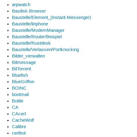
arpwatch
Basilisk-Browser
Baustelle/Element_(Instant-Messenger)
Baustelle/linphone
Baustelle/ModemManager
Baustelle/Router/Beispiel
Baustelle/Rustdesk
Baustelle/Verlassen/Portknocking
Bilder_verwalten
Bitmessage
BitTorrent
Bluefish
BlueGriffon
BOINC
bootmail
Bottle
CA
CAcert
CacheWolf
Calibre
certbot