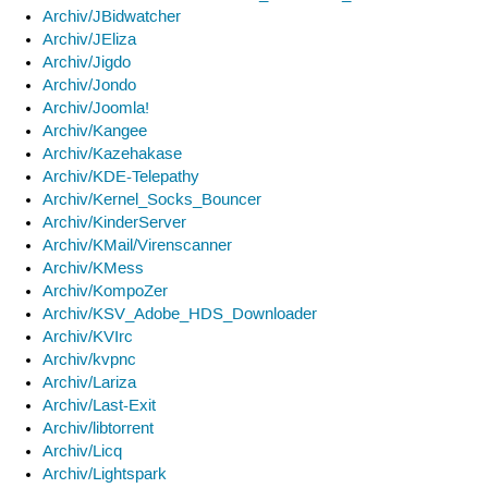
Archiv/JBidwatcher
Archiv/JEliza
Archiv/Jigdo
Archiv/Jondo
Archiv/Joomla!
Archiv/Kangee
Archiv/Kazehakase
Archiv/KDE-Telepathy
Archiv/Kernel_Socks_Bouncer
Archiv/KinderServer
Archiv/KMail/Virenscanner
Archiv/KMess
Archiv/KompoZer
Archiv/KSV_Adobe_HDS_Downloader
Archiv/KVIrc
Archiv/kvpnc
Archiv/Lariza
Archiv/Last-Exit
Archiv/libtorrent
Archiv/Licq
Archiv/Lightspark