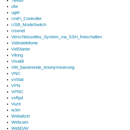
Twitter
ufw
uget
UniFi_Controller
USB_ModeSwitch
Usenet
Verschlüsseltes_System_via_SSH_freischalten
Videotelefonie
VidStarter
Viking
Vivaldi
VM_basierende_Anonymisierung
VNC
vnStat
VPN
VPNC
vsftpd
Vuze
w3m
Webalizer
Webcam
WebDAV