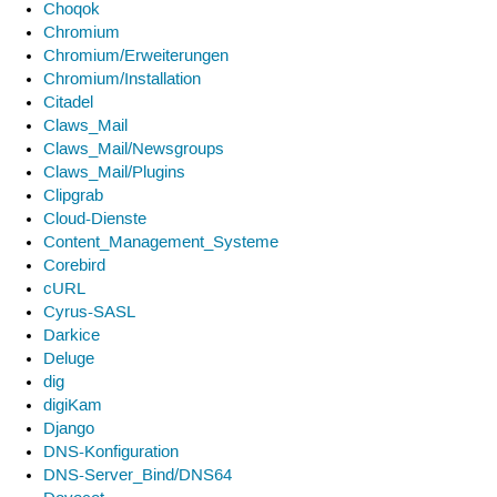
Choqok
Chromium
Chromium/Erweiterungen
Chromium/Installation
Citadel
Claws_Mail
Claws_Mail/Newsgroups
Claws_Mail/Plugins
Clipgrab
Cloud-Dienste
Content_Management_Systeme
Corebird
cURL
Cyrus-SASL
Darkice
Deluge
dig
digiKam
Django
DNS-Konfiguration
DNS-Server_Bind/DNS64