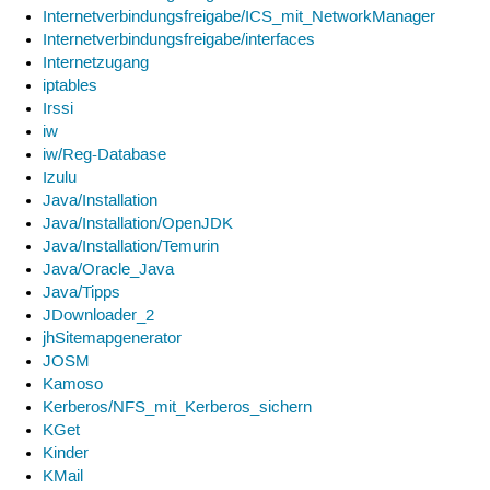
Internetverbindungsfreigabe/ICS_mit_NetworkManager
Internetverbindungsfreigabe/interfaces
Internetzugang
iptables
Irssi
iw
iw/Reg-Database
Izulu
Java/Installation
Java/Installation/OpenJDK
Java/Installation/Temurin
Java/Oracle_Java
Java/Tipps
JDownloader_2
jhSitemapgenerator
JOSM
Kamoso
Kerberos/NFS_mit_Kerberos_sichern
KGet
Kinder
KMail