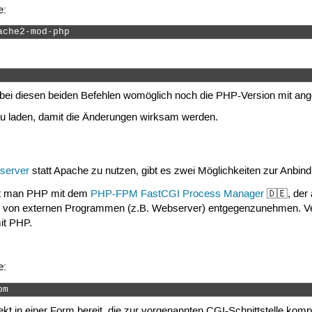
e:
ache2-mod-php 
s bei diesen beiden Befehlen womöglich noch die PHP-Version mit an
u laden, damit die Änderungen wirksam werden.
server
statt Apache zu nutzen, gibt es zwei Möglichkeiten zur Anbin
ert man PHP mit dem
PHP-FPM FastCGI Process Manager
🇩🇪, der
n von externen Programmen (z.B. Webserver) entgegenzunehmen. Ve
mit PHP.
e:
pm 
rekt in einer Form bereit, die zur vorgenannten CGI-Schnittstelle ko