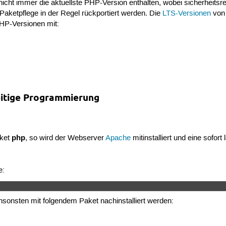
t nicht immer die aktuellste PHP-Version enthalten, wobei sicherheitsr
aketpflege in der Regel rückportiert werden. Die
LTS-Versionen
von
HP-Versionen mit:
seitige Programmierung
php
aket
, so wird der Webserver
Apache
mitinstalliert und eine sof
e:
sonsten mit folgendem Paket nachinstalliert werden:
)