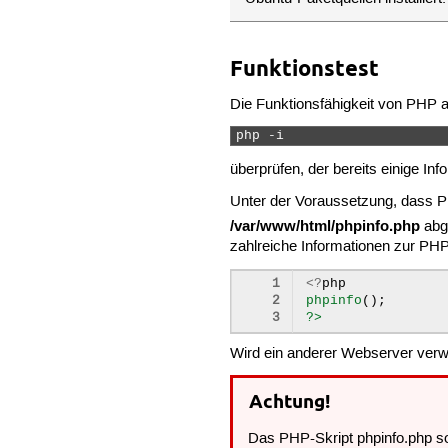
Funktionstest
Die Funktionsfähigkeit von PHP a
php -i 
überprüfen, der bereits einige In
Unter der Voraussetzung, dass PH
/var/www/html/phpinfo.php
abg
zahlreiche Informationen zur PHP-
1
<?
php
2
phpinfo
();
3
?>
Wird ein anderer Webserver verw
Achtung!
Das PHP-Skript phpinfo.php so