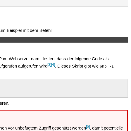
zum Beispiel mit dem Befehl
HP im Webserver damit testen, dass der folgende Code als
[3]
[4]
fgerufen aufgerufen wird
. Dieses Skript gibt wie
php -i
eren.
[5]
hmen vor unbefugtem Zugriff geschützt werden
, damit potentielle