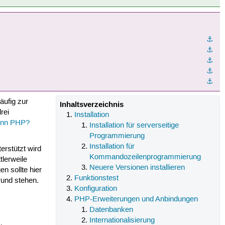
⚓︎
⚓︎
⚓︎
⚓︎
⚓︎
äufig zur
Inhaltsverzeichnis
rei
Installation
ann PHP?
Installation für serverseitige
Programmierung
Installation für
erstützt wird
Kommandozeilenprogrammierung
tlerweile
Neuere Versionen installieren
n sollte hier
Funktionstest
rund stehen.
Konfiguration
PHP-Erweiterungen und Anbindungen
Datenbanken
Internationalisierung