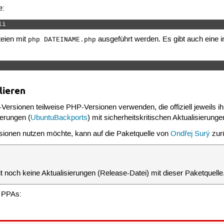
e:
li 
eien mit
ausgeführt werden. Es gibt auch eine 
php DATEINAME.php
lieren
Versionen teilweise PHP-Versionen verwenden, die offiziell jeweils ihr
ierungen (
UbuntuBackports
) mit sicherheitskritischen Aktualisierunge
ionen nutzen möchte, kann auf die Paketquelle von
Ondřej Surý
zurü
t noch keine Aktualisierungen (Release-Datei) mit dieser Paketquelle
 PPAs: