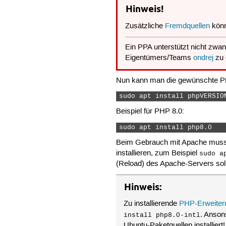
Hinweis!
Zusätzliche
Fremdquellen
könn
Ein PPA unterstützt nicht zwan
Eigentümers/Teams
ondrej
zu 
Nun kann man die gewünschte PHP
sudo apt install phpVERSIO
Beispiel für PHP 8.0:
sudo apt install php8.0 
Beim Gebrauch mit Apache muss 
installieren, zum Beispiel
sudo a
(Reload) des Apache-Servers sollt
Hinweis:
Zu installierende
PHP-Erweiter
. Anson
install php8.0-intl
Ubuntu-Paketquellen installiert!