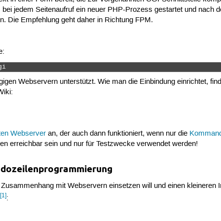
bei jedem Seitenaufruf ein neuer PHP-Prozess gestartet und nach de
n. Die Empfehlung geht daher in Richtung FPM.
e:
gi 
gigen Webservern unterstützt. Wie man die Einbindung einrichtet, fi
Wiki:
ten Webserver
an, der auch dann funktioniert, wenn nur die
Kommando
ßen erreichbar sein und nur für Testzwecke verwendet werden!
andozeilenprogrammierung
m Zusammenhang mit Webservern einsetzen will und einen kleineren I
[1]
n
: