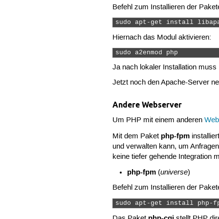
Befehl zum Installieren der Paket
sudo apt-get install libap
Hiernach das Modul aktivieren:
sudo a2enmod php 
Ja nach lokaler Installation mus
Jetzt noch den Apache-Server ne
Andere Webserver
Um PHP mit einem anderen
Web
php-fpm
Mit dem Paket
installi
und verwalten kann, um Anfrage
keine tiefer gehende Integration 
php-fpm
universe
(
)
Befehl zum Installieren der Paket
sudo apt-get install php-f
php-cgi
Das Paket
stellt PHP di