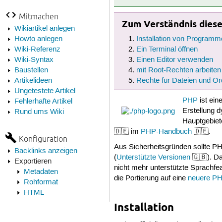
Mitmachen
Zum Verständnis dieses
Wikiartikel anlegen
Howto anlegen
Installation von Programm
Wiki-Referenz
Ein Terminal öffnen
Wiki-Syntax
Einen Editor verwenden
Baustellen
mit Root-Rechten arbeiten
Artikelideen
Rechte für Dateien und Or
Ungetestete Artikel
PHP
ist ein
Fehlerhafte Artikel
Erstellung 
Rund ums Wiki
Hauptgebiet
🇩🇪 im
PHP-Handbuch
🇩🇪.
Konfiguration
Aus Sicherheitsgründen sollte PHP
Backlinks anzeigen
(
Unterstützte Versionen
🇬🇧). Da
Exportieren
nicht mehr unterstützte Sprachfe
Metadaten
die Portierung auf eine
neuere PH
Rohformat
HTML
Installation