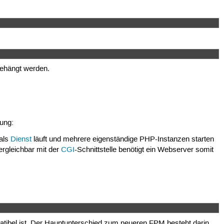
gehängt werden.
dung:
 als
Dienst
läuft und mehrere eigenständige PHP-Instanzen starten
rgleichbar mit der
CGI
-Schnittstelle benötigt ein Webserver somit
mpatibel ist. Der Hauptunterschied zum neueren FPM besteht darin,